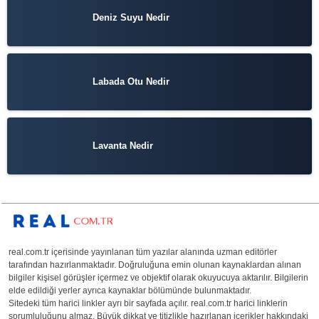
Deniz Suyu Nedir
Labada Otu Nedir
Lavanta Nedir
real.com.tr içerisinde yayınlanan tüm yazılar alanında uzman editörler
tarafından hazırlanmaktadır. Doğruluğuna emin olunan kaynaklardan alınan
bilgiler kişisel görüşler içermez ve objektif olarak okuyucuya aktarılır. Bilgilerin
elde edildiği yerler ayrıca kaynaklar bölümünde bulunmaktadır.
Sitedeki tüm harici linkler ayrı bir sayfada açılır. real.com.tr harici linklerin
sorumluluğunu almaz. Büyük dikkat ve titizlikle hazırlanan içerikler hakkındaki