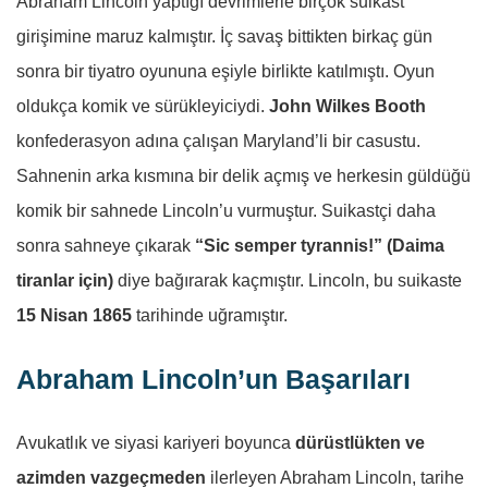
Abraham Lincoln yaptığı devrimlerle birçok suikast
girişimine maruz kalmıştır. İç savaş bittikten birkaç gün
sonra bir tiyatro oyununa eşiyle birlikte katılmıştı. Oyun
oldukça komik ve sürükleyiciydi.
John Wilkes Booth
konfederasyon adına çalışan Maryland’li bir casustu.
Sahnenin arka kısmına bir delik açmış ve herkesin güldüğü
komik bir sahnede Lincoln’u vurmuştur. Suikastçi daha
sonra sahneye çıkarak
“Sic semper tyrannis!” (Daima
tiranlar için)
diye bağırarak kaçmıştır. Lincoln, bu suikaste
15 Nisan 1865
tarihinde uğramıştır.
Abraham Lincoln’un Başarıları
Avukatlık ve siyasi kariyeri boyunca
dürüstlükten ve
azimden vazgeçmeden
ilerleyen Abraham Lincoln, tarihe