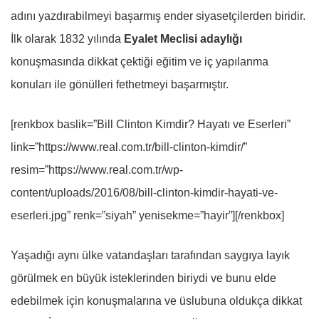
adını yazdırabilmeyi başarmış ender siyasetçilerden biridir.
İlk olarak 1832 yılında
Eyalet Meclisi adaylığı
konuşmasında dikkat çektiği eğitim ve iç yapılanma
konuları ile gönülleri fethetmeyi başarmıştır.
[renkbox baslik=”Bill Clinton Kimdir? Hayatı ve Eserleri”
link=”https://www.real.com.tr/bill-clinton-kimdir/”
resim=”https://www.real.com.tr/wp-
content/uploads/2016/08/bill-clinton-kimdir-hayati-ve-
eserleri.jpg” renk=”siyah” yenisekme=”hayir”][/renkbox]
Yaşadığı aynı ülke vatandaşları tarafından saygıya layık
görülmek en büyük isteklerinden biriydi ve bunu elde
edebilmek için konuşmalarına ve üslubuna oldukça dikkat