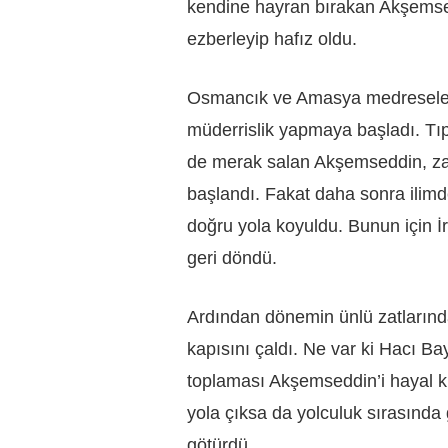
kendine hayran bırakan Akşemse
ezberleyip hafız oldu.
Osmancık ve Amasya medreseleri
müderrislik yapmaya başladı. Tıp,
de merak salan Akşemseddin, zam
başlandı. Fakat daha sonra ilimd
doğru yola koyuldu. Bunun için İ
geri döndü.
Ardından dönemin ünlü zatların
kapısını çaldı. Ne var ki Hacı Bay
toplaması Akşemseddin’i hayal kı
yola çıksa da yolculuk sırasınd
götürdü.