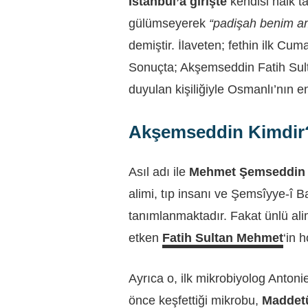
İstanbul’a girişte
kendisi halk t
gülümseyerek
“padişah benim ama
demiştir. İlaveten; fethin ilk Cu
Sonuçta; Akşemseddin Fatih Sulta
duyulan kişiliğiyle Osmanlı’nın e
Akşemseddin Kimdir
Asıl adı ile
Mehmet Şemseddin
alimi, tıp insanı ve Şemsîyye-î B
tanımlanmaktadır. Fakat ünlü al
etken
Fatih Sultan Mehmet
‘in 
Ayrıca o, ilk mikrobiyolog Anto
önce keşfettiği mikrobu,
Maddetü