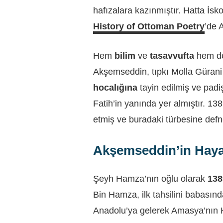
hafızalara kazınmıştır. Hatta İsk
History of Ottoman Poetry
’de 
Hem
bilim
ve
tasavvufta
hem 
Akşemseddin, tıpkı Molla Gürani g
hocalığına
tayin edilmiş ve padiş
Fatih’in yanında yer almıştır. 1
etmiş ve buradaki türbesine defne
Akşemseddin’in Haya
Şeyh Hamza’nın oğlu olarak
138
Bin Hamza, ilk tahsilini babasınd
Anadolu’ya gelerek Amasya’nın Ka