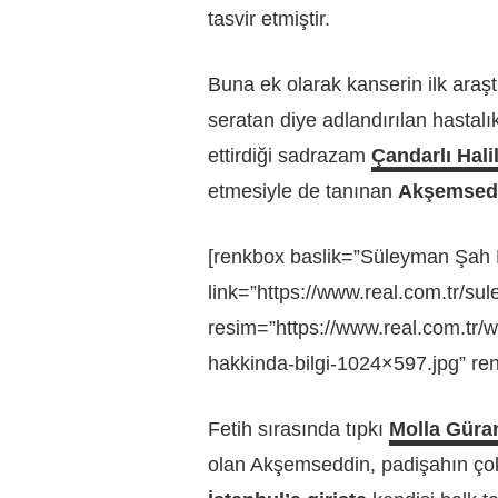
tasvir etmiştir.
Buna ek olarak kanserin ilk araş
seratan diye adlandırılan hastal
ettirdiği sadrazam
Çandarlı Hali
etmesiyle de tanınan
Akşemsed
[renkbox baslik=”Süleyman Şah K
link=”https://www.real.com.tr/su
resim=”https://www.real.com.tr/
hakkinda-bilgi-1024×597.jpg” re
Fetih sırasında tıpkı
Molla Güra
olan Akşemseddin, padişahın çok