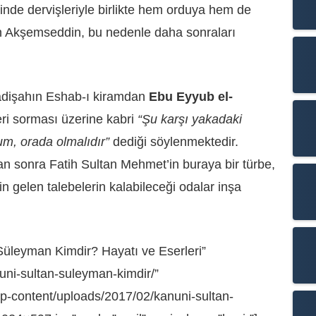
erinde dervişleriyle birlikte hem orduya hem de
n Akşemseddin, bu nedenle daha sonraları
padişahın Eshab-ı kiramdan
Ebu Eyyub el-
eri sorması üzerine kabri
“Şu karşı yakadaki
um, orada olmalıdır”
dediği söylenmektedir.
n sonra Fatih Sultan Mehmet’in buraya bir türbe,
n gelen talebelerin kalabileceği odalar inşa
Süleyman Kimdir? Hayatı ve Eserleri”
nuni-sultan-suleyman-kimdir/”
wp-content/uploads/2017/02/kanuni-sultan-