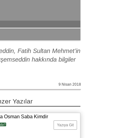
seddin, Fatih Sultan Mehmet’in
Akşemseddin hakkında bilgiler
9 Nisan 2018
zer Yazılar
ya Osman Saba Kimdir
dir?
Yazıya Git