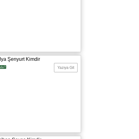
lya Şenyurt Kimdir
dir?
Yazıya Git