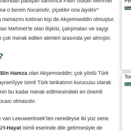
arafından padişah sanılınca Fatih Sultan Mehmet
Pe
Kim
 o benim hocamdır, çiçekler ona layıktır”
ma namazını kıldıran kişi de Akşemseddin olmuştur.
n Mehmet’le olan ilişkisi, çalışmaları ve saygı
n çok merak edilen alimleri arasında yer almıştır.
?
Bin Hamza
olan Akşemseddin; çok yönlü Türk
To
ayramîyye isimli Türk tarikatının kurucusu olarak
Kim
imin bu kadar merak edilmesindeki en önemli
hocası olmasıdır.
nie van Leeuwenhoek’ten neredeyse iki yüz sene
’l-Hayat
isimli eserinde dile getirmesiyle de