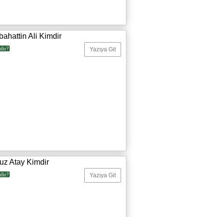
ahattin Ali Kimdir
dir?
Yazıya Git
uz Atay Kimdir
dir?
Yazıya Git