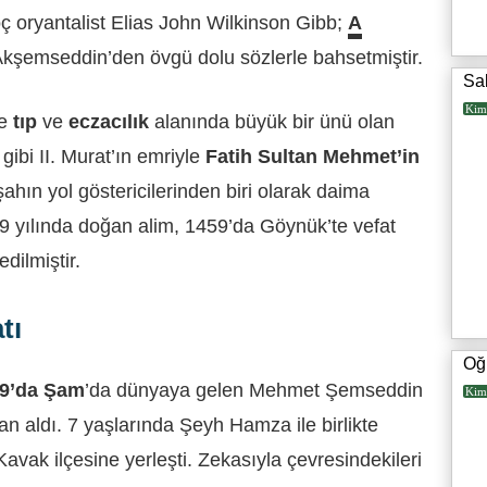
oç oryantalist Elias John Wilkinson Gibb;
A
Akşemseddin’den övgü dolu sözlerle bahsetmiştir.
Sab
Kim
de
tıp
ve
eczacılık
alanında büyük bir ünü olan
ibi II. Murat’ın emriyle
Fatih Sultan Mehmet’in
ahın yol göstericilerinden biri olarak daima
389 yılında doğan alim, 1459’da Göynük’te vefat
dilmiştir.
tı
Oğ
9’da Şam
’da dünyaya gelen Mehmet Şemseddin
Kim
an aldı. 7 yaşlarında Şeyh Hamza ile birlikte
vak ilçesine yerleşti. Zekasıyla çevresindekileri