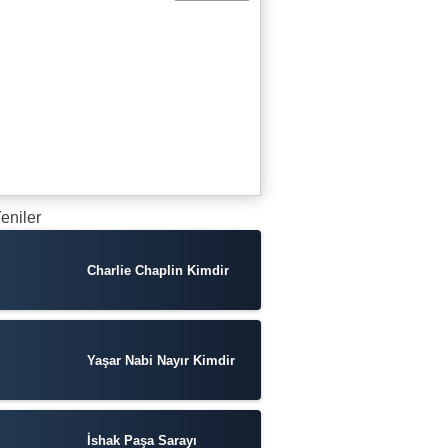
eniler
Charlie Chaplin Kimdir
Yaşar Nabi Nayır Kimdir
İshak Paşa Sarayı