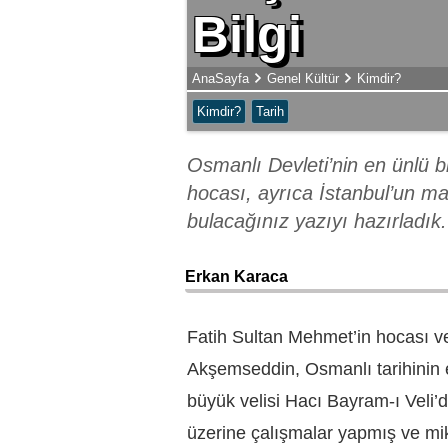
Bilgi
AnaSayfa
Genel Kültür
Kimdir?
Kimdir?
Tarih
Osmanlı Devleti’nin en ünlü b
hocası, ayrıca İstanbul’un ma
bulacağınız yazıyı hazırladık.
Erkan Karaca
Fatih Sultan Mehmet’in hocası 
Akşemseddin, Osmanlı tarihinin e
büyük velisi Hacı Bayram-ı Veli’
üzerine çalışmalar yapmış ve mik