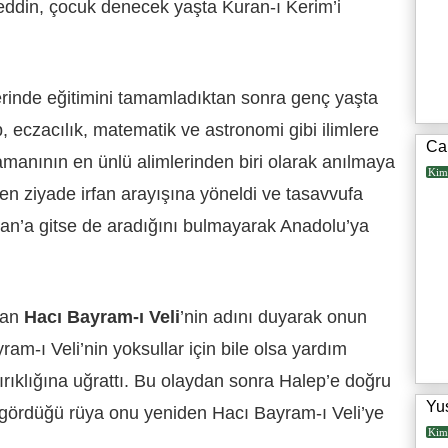
ddin, çocuk denecek yaşta Kuran-ı Kerim’i
nde eğitimini tamamladıktan sonra genç yaşta
 eczacılık, matematik ve astronomi gibi ilimlere
Cah
anının en ünlü alimlerinden biri olarak anılmaya
Kim
en ziyade irfan arayışına yöneldi ve tasavvufa
ran’a gitse de aradığını bulmayarak Anadolu’ya
dan
Hacı Bayram-ı Veli
’nin adını duyarak onun
ram-ı Veli’nin yoksullar için bile olsa yardım
rıklığına uğrattı. Bu olaydan sonra Halep’e doğru
Yus
a gördüğü rüya onu yeniden Hacı Bayram-ı Veli’ye
Kim