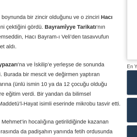
boynunda bir zincir olduğunu ve o zinciri
Hacı
ini çektiğini gördü.
Bayramîyye Tarikatı
‘nın
mseddin, Hacı Bayram-ı Veli’den tasavvufun
et aldı.
ypazarı
’na ve İskilip’e yerleşse de sonunda
En Y
. Burada bir mescit ve değirmen yaptıran
rına (ünlü ismin 10 ya da 12 çocuğu olduğu
e eğitim verdi. Bir yandan da bilimsel
ddetü’l-Hayat isimli eserinde mikrobu tasvir etti.
I. Mehmet’in hocalığına getirildiğinde kazanan
sırasında da padişahın yanında fetih ordusunda