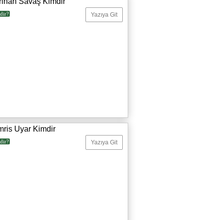
rihan Savaş Kimdir
dir?
Yazıya Git
mris Uyar Kimdir
dir?
Yazıya Git