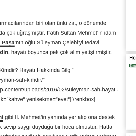
tırmacılarından biri olan ünlü zat, o dönemde
ıkla çok uğraşmıştır. Fatih Sultan Mehmet’in idam
l Paşa
’nın oğlu Süleyman Çelebi’yi tedavi
din
, hayatı boyunca pek çok alim yetiştirmiştir.
Hü
Kim
imdir? Hayatı Hakkında Bilgi”
leyman-sah-kimdir/”
wp-content/uploads/2016/02/suleyman-sah-hayati-
nk=”kahve” yenisekme=”evet”][/renkbox]
ni
gibi II. Mehmet’in yanında yer alıp ona destek
 sevip saygı duyduğu bir hoca olmuştur. Hatta