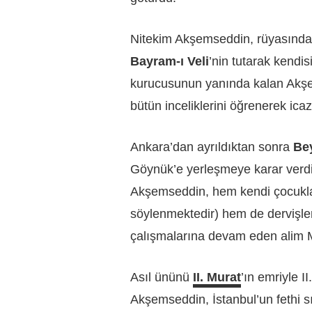
Nitekim Akşemseddin, rüyasında 
Bayram-ı Veli
’nin tutarak kendis
kurucusunun yanında kalan Akşe
bütün inceliklerini öğrenerek icaz
Ankara’dan ayrıldıktan sonra
Be
Göynük’e yerleşmeye karar verdi
Akşemseddin, hem kendi çocukla
söylenmektedir) hem de dervişler
çalışmalarına devam eden alim Ma
Asıl ününü
II. Murat
’ın emriyle I
Akşemseddin, İstanbul’un fethi 