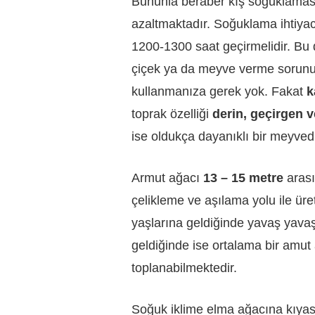
Bununla beraber kış soğuklamasına
azaltmaktadır. Soğuklama ihtiyac
1200-1300 saat geçirmelidir. Bu
çiçek ya da meyve verme sorunu ol
kullanmanıza gerek yok. Fakat
k
toprak özelliği
derin, geçirgen 
ise oldukça dayanıklı bir meyvedi
Armut ağacı
13 – 15 metre
arası
çelikleme ve aşılama yolu ile üreti
yaşlarına geldiğinde yavaş yava
geldiğinde ise ortalama bir amu
toplanabilmektedir.
Soğuk iklime elma ağacına kıyasl