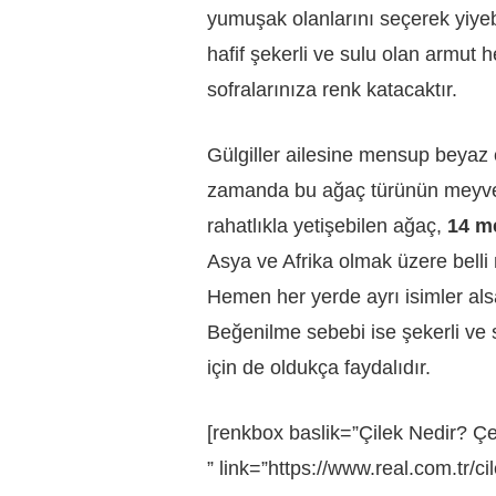
yumuşak olanlarını seçerek yiyeb
hafif şekerli ve sulu olan armu
sofralarınıza renk katacaktır.
Gülgiller ailesine mensup beyaz ç
zamanda bu ağaç türünün meyvesi
rahatlıkla yetişebilen ağaç,
14 m
Asya ve Afrika olmak üzere belli
Hemen her yerde ayrı isimler alsa
Beğenilme sebebi ise şekerli ve 
için de oldukça faydalıdır.
[renkbox baslik=”Çilek Nedir? Çeşi
” link=”https://www.real.com.tr/c