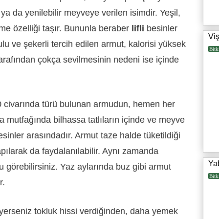
ya da yenilebilir meyveye verilen isimdir. Yeşil,
lme özelliği taşır. Bununla beraber
lifli
besinler
Vi
lu ve şekerli tercih edilen armut, kalorisi yüksek
Bitk
tarafından çokça sevilmesinin nedeni ise içinde
0 civarında türü bulunan armudun, hemen her
ya mutfağında bilhassa tatlıların içinde ve meyve
esinler arasındadır. Armut taze halde tüketildiği
ı yapılarak da faydalanılabilir. Aynı zamanda
Ya
 görebilirsiniz. Yaz aylarında buz gibi armut
Bitk
r.
rseniz tokluk hissi verdiğinden, daha yemek