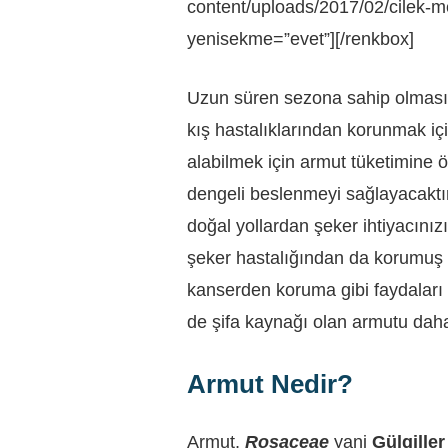
content/uploads/2017/02/cilek-me
yenisekme=”evet”][/renkbox]
Uzun süren sezona sahip olması 
kış hastalıklarından korunmak iç
alabilmek için armut tüketimine 
dengeli beslenmeyi sağlayacaktı
doğal yollardan şeker ihtiyacınız
şeker hastalığından da korumuş o
kanserden koruma gibi faydaları
de şifa kaynağı olan armutu dah
Armut Nedir?
Armut,
Rosaceae
yani
Gülgiller