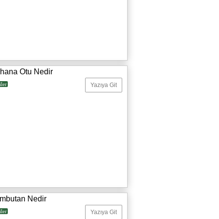
rhana Otu Nedir
iler
Yazıya Git
mbutan Nedir
iler
Yazıya Git