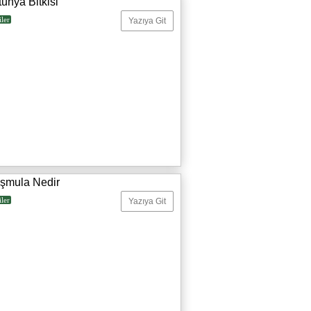
unya Bitkisi
iler
Yazıya Git
şmula Nedir
iler
Yazıya Git