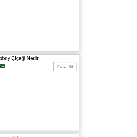
bboy Çiçeği Nedir
iler
Yazıya Git