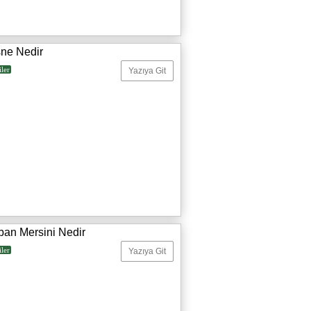
şne Nedir
iler
Yazıya Git
ban Mersini Nedir
iler
Yazıya Git