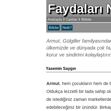
Faydaları 
AnaSayfa
Canlılar
Bitkiler
Bitkiler
Nedir?
Armut, Gülgiller familyasında
ülkemizde ve dünyada çok fazl
korur ve sindirimi kolaylaştır
Yasemin Saygın
Armut
, hem çocukların hem de bü
Oldukça lezzetli bir tada sahip
de istediğiniz zaman marketlerde
edebileceğiniz bir üründür. Birk