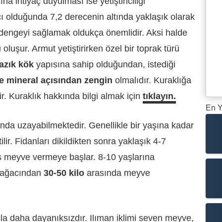
 ihtiyaç duyulması ise yetiştiriciliği
ı olduğunda 7,2 derecenin altında yaklaşık olarak
 dengeyi sağlamak oldukça önemlidir. Aksi halde
uşur. Armut yetiştirirken özel bir toprak türü
azık kök
yapısına sahip olduğundan, istediği
ve mineral açısından zengin
olmalıdır. Kuraklığa
r. Kuraklık hakkında bilgi almak için
tıklayın.
En Y
nda uzayabilmektedir. Genellikle bir yaşına kadar
lir. Fidanları dikildikten sonra yaklaşık 4-7
ş meyve vermeye başlar. 8-10 yaşlarına
t ağacından
30-50 kilo
arasında meyve
a daha dayanıksızdır. Ilıman iklimi seven meyve,