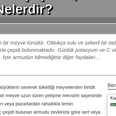
Nelerdir?
n bir meyve türüdür. Oldukça sulu ve şekerli bir t
a çeşidi bulunmaktadır. Günlük potasyum ve C vitam
ır. İşte armudun bilmediğiniz diğer faydaları…
Ben
yüklerin severek tükettiği meyvelerden biridir.
 olan meyve uzun süren yetişme mevsimi sayesinde
Ka
n veya pazarlardan rahatlıkla temin
Bitk
aç çeşidi bulunan armudu zevkinize göre sert veya