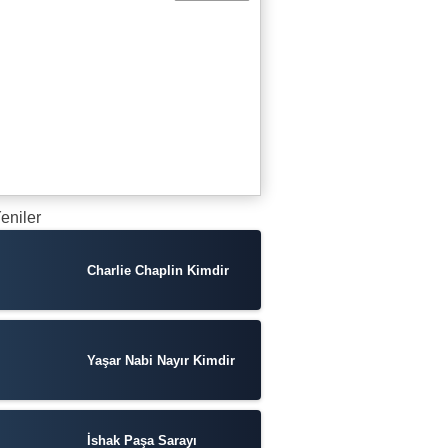
eniler
Charlie Chaplin Kimdir
Yaşar Nabi Nayır Kimdir
İshak Paşa Sarayı