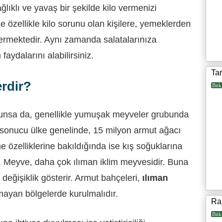
ğlıklı ve yavaş bir şekilde kilo vermenizi
e özellikle kilo sorunu olan kişilere, yemeklerden
ermektedir. Aynı zamanda salatalarınıza
aydalarını alabilirsiniz.
Ta
erdir?
Bitk
ulunsa da, genellikle yumuşak meyveler grubunda
ar sonucu ülke genelinde, 15 milyon armut ağacı
lme özelliklerine bakıldığında ise kış soğuklarına
. Meyve, daha çok ılıman iklim meyvesidir. Buna
de değişiklik gösterir. Armut bahçeleri,
ılıman
mayan bölgelerde kurulmalıdır.
Ra
Bitk