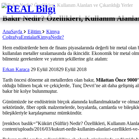
Bakır Nedir? Özellikleri, Kullanım Alanlar
AnaSayfa
Eğitim
Kimya
Coğrafya
Emtialar
Kimya
Nedir?
Hem endüstrilerde hem de finans piyasalarında değerli bir metal olan 
kullanılan metaller sıralamasında da ikincidir. Ekonomik bir metal olma
bilmeniz gerekenlere ve yatırım şekillerine göz atalım:
Erkan Karaca
29 Eylül 2018
29 Eylül 2018
Tarih öncesi döneme ait metallerden olan bakır,
Milattan Önce 9000’
olduğu bilinen bıçak ve çekiçlerde, Tunç Devri’ne ait daha gelişmiş al
bakır bir kolye bulunmuştur.
Günümüzde ise endüstrinin birçok alanında kullanılmaktadır ve olma
sektöründe, fiber optik malzemelerde, boyalarda, camlarda ve bileşikle
bileşikleriyle karşılaşmamız mümkündür.
[renkbox baslik=”Kükürt (Sülfür) Nedir? Özellikleri, Kullanım Alanla
content/uploads/2016/03/kukurt-nedir-kullanim-alanlari-ozellikleri-v