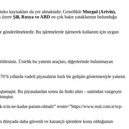
çinko kaynakları da yer almaktadır. Genellikle
Murgul (Artvin),
ak üzere
Şili, Rusya ve ABD
en çok bakır yataklarının bulunduğu
ne gönderilmektedir. Bu işletmelerde işlenerek kullanım için uygun
pabilirsiniz. Üstelik bu yatırım araçları, diğerlerinde bulunmayan
0’li yıllarda vadeli piyasaların hızlı bir gelişim göstermesiyle yatırım
aşlamıştır. Bu piyasalardan sonra da fiziki alım – satımdan vazgeçen
lmuştur.
k-icin-ne-kadar-param-olmali/” resim=”https://www.real.com.tr/wp-
tüm dünyada daha güvenli ve kazançlı işlemlere konu olduğunun