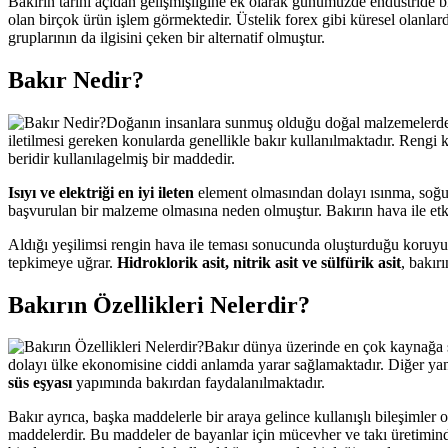
Bakırın tarihi açıdan gelişmişliğine ek olarak günümüzde endüstride bi
olan birçok ürün işlem görmektedir. Üstelik forex gibi küresel olanlard
gruplarının da ilgisini çeken bir alternatif olmuştur.
Bakır Nedir?
Doğanın insanlara sunmuş olduğu doğal malzemelerden bi
iletilmesi gereken konularda genellikle bakır kullanılmaktadır. Rengi
beridir kullanılagelmiş bir maddedir.
Isıyı ve elektriği en iyi ileten
element olmasından dolayı ısınma, soğut
başvurulan bir malzeme olmasına neden olmuştur. Bakırın hava ile etk
Aldığı yeşilimsi rengin hava ile teması sonucunda oluşturduğu koruy
tepkimeye uğrar.
Hidroklorik asit, nitrik asit ve sülfürik asit
, bakırı
Bakırın Özellikleri Nelerdir?
Bakır dünya üzerinde en çok kaynağa sa
dolayı ülke ekonomisine ciddi anlamda yarar sağlamaktadır. Diğer yan
süs eşyası
yapımında bakırdan faydalanılmaktadır.
Bakır ayrıca, başka maddelerle bir araya gelince kullanışlı bileşimler 
maddelerdir. Bu maddeler de bayanlar için mücevher ve takı üretiminde