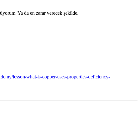
nüyorum. Ya da en zarar verecek şekilde.
ademy/lesson/what-is-copper-uses-properties-deficiency-