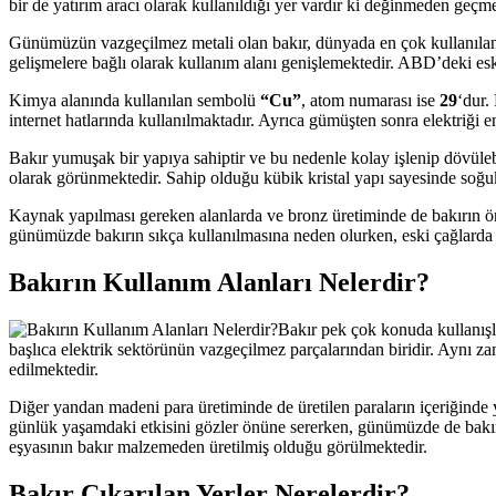
bir de yatırım aracı olarak kullanıldığı yer vardır ki değinmeden geçm
Günümüzün vazgeçilmez metali olan bakır, dünyada en çok kullanılan i
gelişmelere bağlı olarak kullanım alanı genişlemektedir. ABD’deki esk
Kimya alanında kullanılan sembolü
“Cu”
, atom numarası ise
29
‘dur.
internet hatlarında kullanılmaktadır. Ayrıca gümüşten sonra elektriği 
Bakır yumuşak bir yapıya sahiptir ve bu nedenle kolay işlenip dövülebi
olarak görünmektedir. Sahip olduğu kübik kristal yapı sayesinde so
Kaynak yapılması gereken alanlarda ve bronz üretiminde de bakırın ö
günümüzde bakırın sıkça kullanılmasına neden olurken, eski çağlarda da
Bakırın Kullanım Alanları Nelerdir?
Bakır pek çok konuda kullanışl
başlıca elektrik sektörünün vazgeçilmez parçalarından biridir. Aynı 
edilmektedir.
Diğer yandan madeni para üretiminde de üretilen paraların içeriğind
günlük yaşamdaki etkisini gözler önüne sererken, günümüzde de bakırı
eşyasının bakır malzemeden üretilmiş olduğu görülmektedir.
Bakır Çıkarılan Yerler Nerelerdir?