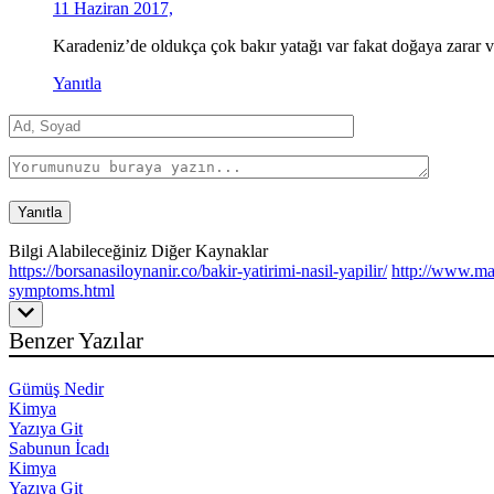
11 Haziran 2017,
Karadeniz’de oldukça çok bakır yatağı var fakat doğaya zarar v
Yanıtla
Bilgi Alabileceğiniz Diğer Kaynaklar
https://borsanasiloynanir.co/bakir-yatirimi-nasil-yapilir/
http://www.ma
symptoms.html
Benzer Yazılar
Gümüş Nedir
Kimya
Yazıya Git
Sabunun İcadı
Kimya
Yazıya Git