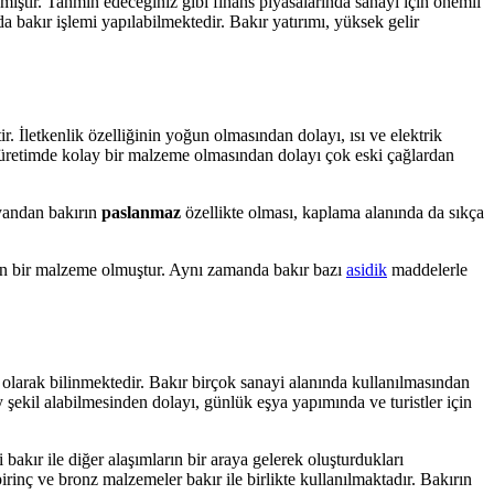
amıştır. Tahmin edeceğiniz gibi finans piyasalarında sanayi için önemli
da bakır işlemi yapılabilmektedir. Bakır yatırımı, yüksek gelir
. İletkenlik özelliğinin yoğun olmasından dolayı, ısı ve elektrik
r, üretimde kolay bir malzeme olmasından dolayı çok eski çağlardan
 yandan bakırın
paslanmaz
özellikte olması, kaplama alanında da sıkça
len bir malzeme olmuştur. Aynı zamanda bakır bazı
asidik
maddelerle
olarak bilinmektedir. Bakır birçok sanayi alanında kullanılmasından
ekil alabilmesinden dolayı, günlük eşya yapımında ve turistler için
bakır ile diğer alaşımların bir araya gelerek oluşturdukları
inç ve bronz malzemeler bakır ile birlikte kullanılmaktadır. Bakırın