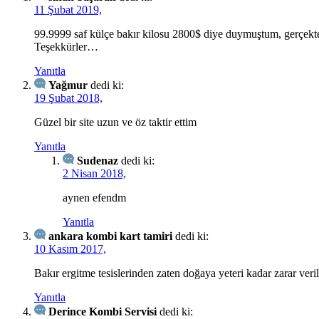
11 Şubat 2019,
99.9999 saf külçe bakır kilosu 2800$ diye duymuştum, gerçekten 
Teşekkürler…
Yanıtla
Yağmur
dedi ki:
19 Şubat 2018,
Güzel bir site uzun ve öz taktir ettim
Yanıtla
Sudenaz
dedi ki:
2 Nisan 2018,
aynen efendm
Yanıtla
ankara kombi kart tamiri
dedi ki:
10 Kasım 2017,
Bakır ergitme tesislerinden zaten doğaya yeteri kadar zarar veril
Yanıtla
Derince Kombi Servisi
dedi ki: