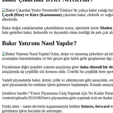
Türkiye’de çokça bakır yatağı bul
Çayeli (Rize) ve Küre (Kastamonu)
çıkarılan bakır, elektrik ve so
ülkelerdir.
Bakır doğal yataklarından çıkarıldıktan sonra, işlenmek üzere
Maden E
hale getirilen bakır, iletkenlik ve dayanıklı olma özelliği ile pek çok
Bakır Yatırımı Nasıl Yapılır?
Altın, dolar ve tanınmış şirketlere ait h
avantajları barındırmakta ve her geçen gün farklı gelir gruplarının ilgi
Fiyatlarının diğer popüler yatırım araçlarına göre
daha düzenli bir de
araçlarında da çeşitlilik söz konusu oldu. Üstelik bu çeşitlilik hem sp
Vadeli piyasalarda bakır, demir, çelik ve alüminyum gibi sanayinin, e
spot piyasalarda bu emtialar işlem görmeye başlamıştır. Kısada sanayi
[renkbox baslik=”Forex Piyasasına Giriş Yapmak için Ne Kadar Param
content/uploads/2016/06/forex-piyasasina-giris-yapmak-icin-ne-kada
Fiziki alım – satım devrinin kapanmasıyla birlikte
futures, forward v
görülmesi işlem hacmini de artırmıştır.