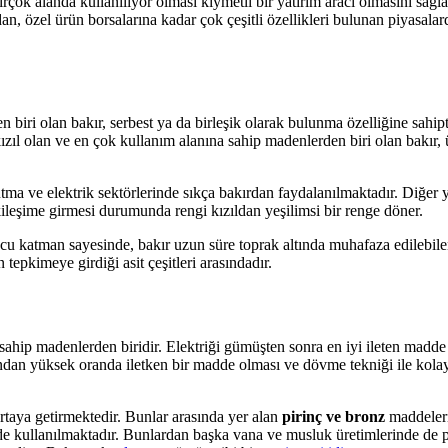
rçok alanda kullanılıyor olması kıymetli bir yatırım aracı olmasını sağl
an, özel ürün borsalarına kadar çok çeşitli özellikleri bulunan piyasalar
ri olan bakır, serbest ya da birleşik olarak bulunma özelliğine sahiptir
 kızıl olan ve en çok kullanım alanına sahip madenlerden biri olan bakı
ma ve elektrik sektörlerinde sıkça bakırdan faydalanılmaktadır. Diğer
ileşime girmesi durumunda rengi kızıldan yeşilimsi bir renge döner.
ucu katman sayesinde, bakır uzun süre toprak altında muhafaza edilebi
n tepkimeye girdiği asit çeşitleri arasındadır.
hip madenlerden biridir. Elektriği gümüşten sonra en iyi ileten madde 
dan yüksek oranda iletken bir madde olması ve dövme tekniği ile kolay ş
ortaya getirmektedir. Bunlar arasında yer alan
pirinç ve bronz
maddeleri 
 kullanılmaktadır. Bunlardan başka vana ve musluk üretimlerinde de pir