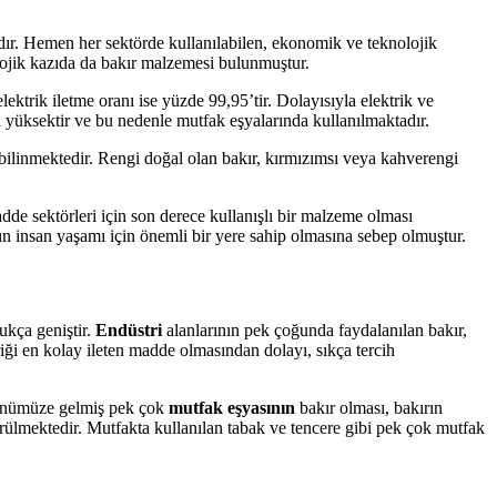
dır. Hemen her sektörde kullanılabilen, ekonomik ve teknolojik
lojik kazıda da bakır malzemesi bulunmuştur.
ektrik iletme oranı ise yüzde 99,95’tir. Dolayısıyla elektrik ve
ça yüksektir ve bu nedenle mutfak eşyalarında kullanılmaktadır.
u bilinmektedir. Rengi doğal olan bakır, kırmızımsı veya kahverengi
 sektörleri için son derece kullanışlı bir malzeme olması
rın insan yaşamı için önemli bir yere sahip olmasına sebep olmuştur.
ukça geniştir.
Endüstri
alanlarının pek çoğunda faydalanılan bakır,
triği en kolay ileten madde olmasından dolayı, sıkça tercih
 günümüze gelmiş pek çok
mutfak eşyasının
bakır olması, bakırın
rülmektedir. Mutfakta kullanılan tabak ve tencere gibi pek çok mutfak