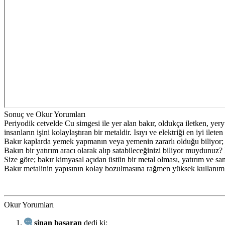
Sonuç ve Okur Yorumları
Periyodik cetvelde Cu simgesi ile yer alan bakır, oldukça iletken, yer
insanların işini kolaylaştıran bir metaldir. Isıyı ve elektriği en iyi il
Bakır kaplarda yemek yapmanın veya yemenin zararlı olduğu biliyor;
Bakırı bir yatırım aracı olarak alıp satabileceğinizi biliyor muydunuz?
Size göre; bakır kimyasal açıdan üstün bir metal olması, yatırım ve sa
Bakır metalinin yapısının kolay bozulmasına rağmen yüksek kullanım 
Okur Yorumları
sinan başaran
dedi ki: