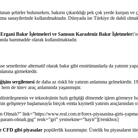
unan şehirler bulunurken, bakırın çıkarıldığı pek çok yerde kurşun ve 
ğutma sanayilerinde kullanılmaktadır. Dünyada ise Türkiye de dahil olm
rgani Bakır İşletmeleri ve Samsun Karadeniz Bakır İşletmeler
i’
 alanda hammadde olarak kullanılmaktadır.
isse senetlerine alternatif olarak bakır gibi enstrümanlarla da yatırım ya
 alanına girmektedir.
ğişim sergilemesi
de daha az riskli bir yatırım anlamına gelmektedir. 197
ot hem de türev araç anlamında yaşanmıştır.
ndüstrileşmenin ve teknolojinin hızlı geliştiği dönemde işlem görmeye b
nin gelişmeye başlamasıyla birçok emtia kıymetli yatırım araçlarından o
 Olmalı?” link=”https://www.real.com.tr/forex-piyasasina-giris-yapma
r-param-olmali.jpg” renk=”gri” yenisekme=”hayir”][/renkbox]
e CFD gibi piyasalar
popülerlik kazanmıştır. Üstelik bu piyasaların 