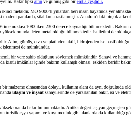
eyelim. Bakır tıpkı
altın
ve gümüş gibi bir
emtia çeşitidir.
kinci metaldir. MÖ 9000’li yıllardan beri insan hayatında yer almakta
i madeni paralarda, silahlarda rastlanmıştır. Anadolu’daki birçok arkeo
 Erime noktası 1083 iken 2300 derece kaynadığı bilinmektedir. Bakırın el
en yüksek oranda ileten metal olduğu bilinmektedir. Isı iletimi de olduk
lir. Altın, gümüş, cıva ve platinden aktif, hidrojenden ise pasif olduğ
ğuk işlenmesi de mümkündür.
nemli bir yere sahip olduğunu söylemek mümkündür. Sanayi ve hammadde
 kısıtlı imkânlar içinde bakırın kullanışlı olması, eskiden beridir bakı
ı bir malzeme olmasından dolayı, kullanım alanı da aynı doğrultuda old
zamanda
ulaşım ve inşaat
sanayilerinde de yararlanılan bakır, ısı ve elek
e yüksek oranda bakır bulunmaktadır. Antika değeri taşıyan geçmişten
n turistik eşya yapımı ve kuyumculuk gibi alanlarda da kullanıldığı gö