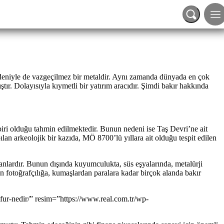
nedeniyle de vazgeçilmez bir metaldir. Aynı zamanda dünyada en çok
tır. Dolayısıyla kıymetli bir yatırım aracıdır. Şimdi bakır hakkında
biri olduğu tahmin edilmektedir. Bunun nedeni ise Taş Devri’ne ait
lan arkeolojik bir kazıda, MÖ 8700’lü yıllara ait olduğu tespit edilen
lanlardır. Bunun dışında kuyumculukta, süs eşyalarında, metalürji
an fotoğrafçılığa, kumaşlardan paralara kadar birçok alanda bakır
lfur-nedir/” resim=”https://www.real.com.tr/wp-