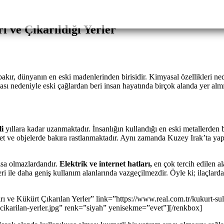
ı ve Çıkarıldığı Yerler
bakır, dünyanın en eski madenlerinden birisidir. Kimyasal özellikleri 
sı nedeniyle eski çağlardan beri insan hayatında birçok alanda yer almış
li
yıllara kadar uzanmaktadır. İnsanlığın kullandığı en eski metallerden 
et ve objelerde bakıra rastlanmaktadır. Aynı zamanda Kuzey Irak’ta yapı
zsa olmazlardandır.
Elektrik ve internet hatları,
en çok tercih edilen a
ri ile daha geniş kullanım alanlarında vazgeçilmezdir. Öyle ki; ilaçlard
rı ve Kükürt Çıkarılan Yerler” link=”https://www.real.com.tr/kukurt-su
e-cikarilan-yerler.jpg” renk=”siyah” yenisekme=”evet”][/renkbox]