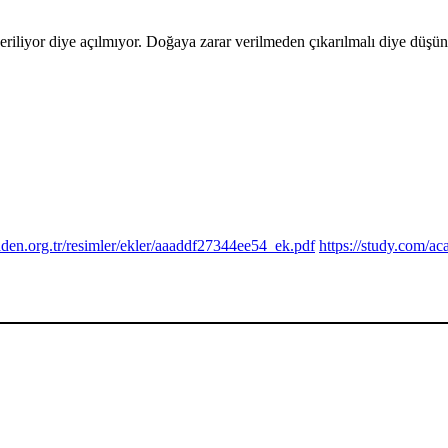
eriliyor diye açılmıyor. Doğaya zarar verilmeden çıkarılmalı diye düşü
den.org.tr/resimler/ekler/aaaddf27344ee54_ek.pdf
https://study.com/ac