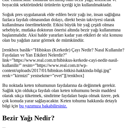
boyacılık sektöründeki ürünlerin içeriği için kullanılmaktadır.
Soğuk pres uygulanarak elde edilen bezir yağı ise, insan sağlığına
fazlaca faydalı olmasından dolayı, direkt besin takviyesi olarak
kullanılması önerilmektedir. Etkisi büyük bir yağ çeşidi olması
sebebiyle, mutlaka doktorun önerisi altında bezir yağı kullanımına
başlanmalıdır. Aksi halde yararları kadar yan etkileri de söz konusu
olan bu yağdan zarar görmek de mümkündür.
[renkbox baslik=”Hibiskus (Kerkede) Çayı Nedir? Nasıl Kullanılır?
Faydaları ve Yan Etkileri Nelerdir?”
link=”https://www.real.com.tr/hibiskus-kerkede-cayi-nedir-nasil-
kullanilir/” resim=”https://www.real.com.tr/wp-
content/uploads/2017/01/hibiskus-bitkisi-hakkinda-bilgi.jpg”
renk=”kirmizi” yenisekme=”evet”][/renkbox]
Bu noktada keten tohumunun faydalarına da değinmek gerekir.
Sağlık için oldukça faydalı olan keten tohumunu besin maddesi
olarak sıkça tüketmek, sindirime faydaları başta olmak üzere, pek
çok konuda yarar sağlayacaktır. Keten tohumu hakkında detaylı
bilgi için
bu yazımıza bakabilirsiniz.
Bezir Yağı Nedir?