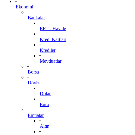
+
Ekonomi
+
Bankalar
+
EFT - Havale
+
Kredi Kartları
+
Krediler
+
Mevduatlar
+
Borsa
+
Döviz
+
Dolar
+
Euro
+
Emtialar
+
Altın
+