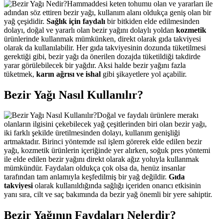
Hammaddesi keten tohumu olan ve yararları ile
adından söz ettiren bezir yağı, kullanım alanı oldukça geniş olan bir
yağ çeşididir.
Sağlık için faydalı
bir bitkiden elde edilmesinden
dolayı, doğal ve yararlı olan bezir yağını dolaylı yoldan
kozmetik
ürünlerinde kullanmak mümkünken, direkt olarak gıda takviyesi
olarak da kullanılabilir. Her gıda takviyesinin dozunda tüketilmesi
gerektiği gibi, bezir yağı da önerilen dozajda tüketildiği takdirde
yarar görülebilecek bir yağdır. Aksi halde bezir yağını fazla
tüketmek,
karın ağrısı ve ishal
gibi şikayetlere yol açabilir.
Bezir Yağı Nasıl Kullanılır?
Doğal ve faydalı ürünlere merakı
olanların ilgisini çekebilecek yağ çeşitlerinden biri olan bezir yağı,
iki farklı şekilde üretilmesinden dolayı, kullanım genişliği
artmaktadır. Birinci yöntemde ısıl işlem görerek elde edilen bezir
yağı, kozmetik ürünlerin içeriğinde yer alırken, soğuk pres yöntemi
ile elde edilen bezir yağını direkt olarak ağız yoluyla kullanmak
mümkündür. Faydaları oldukça çok olsa da, henüz insanlar
tarafından tam anlamıyla keşfedilmiş bir yağ değildir.
Gıda
takviyesi
olarak kullanıldığında sağlığı içeriden onarıcı etkisinin
yanı sıra, cilt ve saç bakımında da bezir yağ önemli bir yere sahiptir.
Bezir Yağının Faydaları Nelerdir?