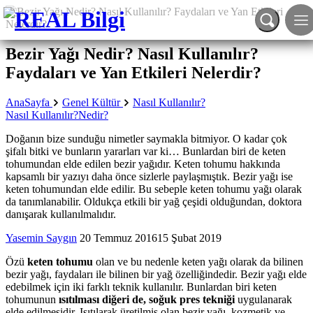
Bezir Yağı Nedir? Nasıl Kullanılır?
Faydaları ve Yan Etkileri Nelerdir?
AnaSayfa
Genel Kültür
Nasıl Kullanılır?
Nasıl Kullanılır?
Nedir?
Doğanın bize sunduğu nimetler saymakla bitmiyor. O kadar çok
şifalı bitki ve bunların yararları var ki… Bunlardan biri de keten
tohumundan elde edilen bezir yağıdır. Keten tohumu hakkında
kapsamlı bir yazıyı daha önce sizlerle paylaşmıştık. Bezir yağı ise
keten tohumundan elde edilir. Bu sebeple keten tohumu yağı olarak
da tanımlanabilir. Oldukça etkili bir yağ çeşidi olduğundan, doktora
danışarak kullanılmalıdır.
Yasemin Saygın
20 Temmuz 2016
15 Şubat 2019
Özü
keten tohumu
olan ve bu nedenle keten yağı olarak da bilinen
bezir yağı, faydaları ile bilinen bir yağ özelliğindedir. Bezir yağı elde
edebilmek için iki farklı teknik kullanılır. Bunlardan biri keten
tohumunun
ısıtılması diğeri de, soğuk pres tekniği
uygulanarak
elde edilmesidir. Isıtılarak üretilmiş olan bezir yağı, kozmetik ve