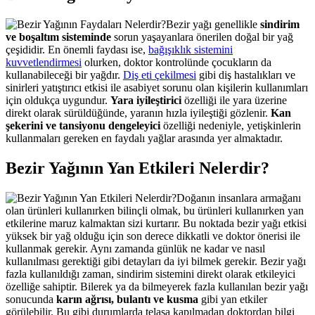
Bezir yağı genellikle
sindirim
ve boşaltım sisteminde
sorun yaşayanlara önerilen doğal bir yağ
çeşididir. En önemli faydası ise,
bağışıklık sistemini
kuvvetlendirmesi
olurken, doktor kontrolünde çocukların da
kullanabileceği bir yağdır.
Diş eti çekilmesi
gibi diş hastalıkları ve
sinirleri yatıştırıcı etkisi ile asabiyet sorunu olan kişilerin kullanımları
için oldukça uygundur.
Yara iyileştirici
özelliği ile yara üzerine
direkt olarak sürüldüğünde, yaranın hızla iyileştiği gözlenir.
Kan
şekerini ve tansiyonu dengeleyici
özelliği nedeniyle, yetişkinlerin
kullanmaları gereken en faydalı yağlar arasında yer almaktadır.
Bezir Yağının Yan Etkileri Nelerdir?
Doğanın insanlara armağanı
olan ürünleri kullanırken bilinçli olmak, bu ürünleri kullanırken yan
etkilerine maruz kalmaktan sizi kurtarır. Bu noktada bezir yağı etkisi
yüksek bir yağ olduğu için son derece dikkatli ve doktor önerisi ile
kullanmak gerekir. Aynı zamanda günlük ne kadar ve nasıl
kullanılması gerektiği gibi detayları da iyi bilmek gerekir. Bezir yağı
fazla kullanıldığı zaman, sindirim sistemini direkt olarak etkileyici
özelliğe sahiptir. Bilerek ya da bilmeyerek fazla kullanılan bezir yağı
sonucunda
karın ağrısı, bulantı ve kusma
gibi yan etkiler
görülebilir. Bu gibi durumlarda telaşa kapılmadan doktordan bilgi