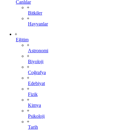
Canlılar
+
Bitkiler
+
Hayvanlar
+
Eğitim
+
Astronomi
+
Biyoloji
+
Coğrafya
+
Edebiyat
+
Fizik
+
Kimya
+
Psikoloji
+
Tarih