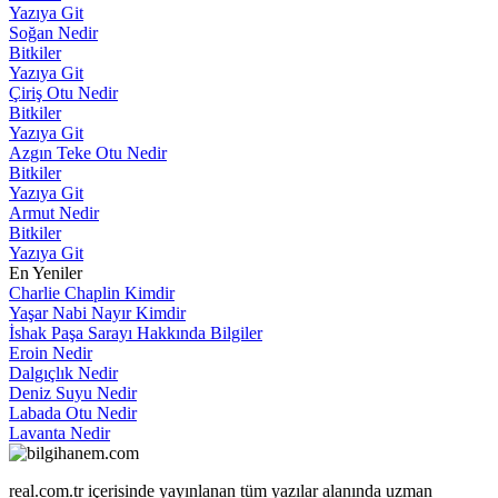
Yazıya Git
Soğan Nedir
Bitkiler
Yazıya Git
Çiriş Otu Nedir
Bitkiler
Yazıya Git
Azgın Teke Otu Nedir
Bitkiler
Yazıya Git
Armut Nedir
Bitkiler
Yazıya Git
En Yeniler
Charlie Chaplin Kimdir
Yaşar Nabi Nayır Kimdir
İshak Paşa Sarayı Hakkında Bilgiler
Eroin Nedir
Dalgıçlık Nedir
Deniz Suyu Nedir
Labada Otu Nedir
Lavanta Nedir
real.com.tr içerisinde yayınlanan tüm yazılar alanında uzman