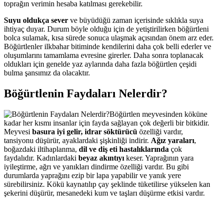
toprağın verimin hesaba katılması gerekebilir.
Suyu oldukça sever
ve büyüdüğü zaman içerisinde sıklıkla suya
ihtiyaç duyar. Durum böyle olduğu için de yetiştirilirken böğürtleni
bolca sulamak, kısa sürede sonuca ulaşmak açısından önem arz eder.
Böğürtlenler ilkbahar bitiminde kendilerini daha çok belli ederler ve
oluşumlarını tamamlama evresine girerler. Daha sonra toplanacak
oldukları için genelde yaz aylarında daha fazla böğürtlen çeşidi
bulma şansımız da olacaktır.
Böğürtlenin Faydaları Nelerdir?
Böğürtlen meyvesinden köküne
kadar her kısmı insanlar için fayda sağlayan çok değerli bir bitkidir.
Meyvesi
basura iyi gelir, idrar söktürücü
özelliği vardır,
tansiyonu düşürür, ayaklardaki şişkinliği indirir.
Ağız yaraları
,
boğazdaki iltihaplanma,
dil ve diş eti hastalıklarında
çok
faydalıdır. Kadınlardaki
beyaz akıntıyı
keser. Yaprağının yara
iyileştirme, ağrı ve yanıkları dindirme özelliği vardır. Bu gibi
durumlarda yaprağını ezip bir lapa yapabilir ve yanık yere
sürebilirsiniz. Kökü kaynatılıp çay şeklinde tüketilirse yükselen kan
şekerini düşürür, mesanedeki kum ve taşları düşürme etkisi vardır.