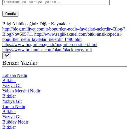
Bilgi Alabileceğiniz Diğer Kaynaklar
http://blog.milliyet.com.tr/bogurtlen-nedir–faydalari-nelerdir-/Blog/?
BlogNo=505711
http://www.saglikaktuel.com/bitki-ansiklopedisi-
bogurtlen-nedir-faydalari-nelerdir-1490.htm
https://www.bogurtlen.gen.tr/bogurtlen-cesitleri.html
https://www.britannica.com/plant/blackberry-fruit
Benzer Yazılar
Lahana Nedir
Bitkiler
Yazıya Git
Yaban Mersini Nedir
Bitkiler
Yazıya Git
Tarçın Nedir
Bitkiler
Yazıya Git
Buğday Nedir
Bitkiler