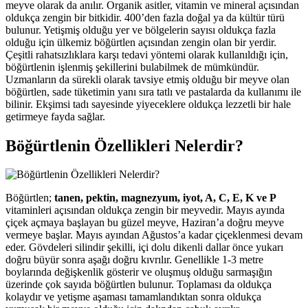
meyve olarak da anılır. Organik asitler, vitamin ve mineral açısından
oldukça zengin bir bitkidir. 400’den fazla doğal ya da kültür türü
bulunur. Yetişmiş olduğu yer ve bölgelerin sayısı oldukça fazla
olduğu için ülkemiz böğürtlen açısından zengin olan bir yerdir.
Çeşitli rahatsızlıklara karşı tedavi yöntemi olarak kullanıldığı için,
böğürtlenin işlenmiş şekillerini bulabilmek de mümkündür.
Uzmanların da sürekli olarak tavsiye etmiş olduğu bir meyve olan
böğürtlen, sade tüketimin yanı sıra tatlı ve pastalarda da kullanımı ile
bilinir. Ekşimsi tadı sayesinde yiyeceklere oldukça lezzetli bir hale
getirmeye fayda sağlar.
Böğürtlenin Özellikleri Nelerdir?
Böğürtlen;
tanen, pektin, magnezyum, iyot, A, C, E, K ve P
vitaminleri açısından oldukça zengin bir meyvedir. Mayıs ayında
çiçek açmaya başlayan bu güzel meyve, Haziran’a doğru meyve
vermeye başlar. Mayıs ayından Ağustos’a kadar çiçeklenmesi devam
eder. Gövdeleri silindir şekilli, içi dolu dikenli dallar önce yukarı
doğru büyür sonra aşağı doğru kıvrılır. Genellikle 1-3 metre
boylarında değişkenlik gösterir ve oluşmuş olduğu sarmaşığın
üzerinde çok sayıda böğürtlen bulunur. Toplaması da oldukça
kolaydır ve yetişme aşaması tamamlandıktan sonra oldukça