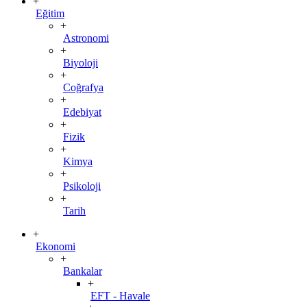
+
Eğitim
+
Astronomi
+
Biyoloji
+
Coğrafya
+
Edebiyat
+
Fizik
+
Kimya
+
Psikoloji
+
Tarih
+
Ekonomi
+
Bankalar
+
EFT - Havale