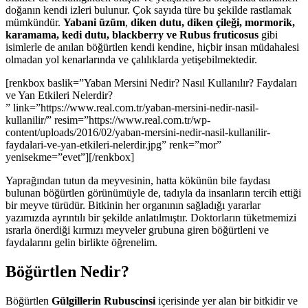
doğanın kendi izleri bulunur. Çok sayıda türe bu şekilde rastlamak
mümkündür.
Yabani üzüm
,
diken dutu, diken çileği, mormorik,
karamama, kedi dutu, blackberry ve Rubus fruticosus
gibi
isimlerle de anılan böğürtlen kendi kendine, hiçbir insan müdahalesi
olmadan yol kenarlarında ve çalılıklarda yetişebilmektedir.
[renkbox baslik=”Yaban Mersini Nedir? Nasıl Kullanılır? Faydaları
ve Yan Etkileri Nelerdir?
” link=”https://www.real.com.tr/yaban-mersini-nedir-nasil-
kullanilir/” resim=”https://www.real.com.tr/wp-
content/uploads/2016/02/yaban-mersini-nedir-nasil-kullanilir-
faydalari-ve-yan-etkileri-nelerdir.jpg” renk=”mor”
yenisekme=”evet”][/renkbox]
Yaprağından tutun da meyvesinin, hatta kökünün bile faydası
bulunan böğürtlen görünümüyle de, tadıyla da insanların tercih ettiği
bir meyve türüdür. Bitkinin her organının sağladığı yararlar
yazımızda ayrıntılı bir şekilde anlatılmıştır. Doktorların tüketmemizi
ısrarla önerdiği kırmızı meyveler grubuna giren böğürtleni ve
faydalarını gelin birlikte öğrenelim.
Böğürtlen Nedir?
Böğürtlen
Gülgillerin Rubuscinsi
içerisinde yer alan bir bitkidir ve