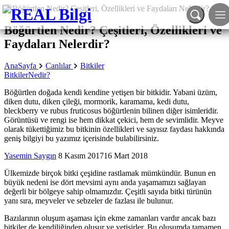
Böğürtlen Nedir? Çeşitleri, Özellikleri ve
Faydaları Nelerdir?
AnaSayfa
Canlılar
Bitkiler
Bitkiler
Nedir?
Böğürtlen doğada kendi kendine yetişen bir bitkidir. Yabani üzüm,
diken dutu, diken çileği, mormorik, karamama, kedi dutu,
bleckberry ve rubus fruticosus böğürtlenin bilinen diğer isimleridir.
Görüntüsü ve rengi ise hem dikkat çekici, hem de sevimlidir. Meyve
olarak tükettiğimiz bu bitkinin özellikleri ve sayısız faydası hakkında
geniş bilgiyi bu yazımız içerisinde bulabilirsiniz.
Yasemin Saygın
8 Kasım 2017
16 Mart 2018
Ülkemizde birçok bitki çeşidine rastlamak mümkündür. Bunun en
büyük nedeni ise dört mevsimi aynı anda yaşamamızı sağlayan
değerli bir bölgeye sahip olmamızdır. Çeşitli sayıda bitki türünün
yanı sıra, meyveler ve sebzeler de fazlası ile bulunur.
Bazılarının oluşum aşaması için ekme zamanları vardır ancak bazı
bitkiler de kendiliğinden oluşur ve yetişirler. Bu oluşumda tamamen