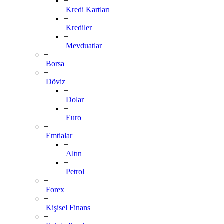
+
Kredi Kartları
+
Krediler
+
Mevduatlar
+
Borsa
+
Döviz
+
Dolar
+
Euro
+
Emtialar
+
Altın
+
Petrol
+
Forex
+
Kişisel Finans
+