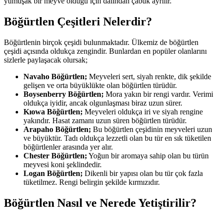
yumuşak bir meyve olduğu için dalından çabuk ayrılır.
Böğürtlen Çeşitleri Nelerdir?
Böğürtlenin birçok çeşidi bulunmaktadır. Ülkemiz de böğürtlen
çeşidi açısında oldukça zengindir. Bunlardan en popüler olanlarını
sizlerle paylaşacak olursak;
Navaho Böğürtlen;
Meyveleri sert, siyah renkte, dik şekilde
gelişen ve orta büyüklükte olan böğürtlen türüdür.
Boysenberry Böğürtlen;
Mora yakın bir rengi vardır. Verimi
oldukça iyidir, ancak olgunlaşması biraz uzun sürer.
Kıowa Böğürtlen;
Meyveleri oldukça iri ve siyah rengine
yakındır. Hasat zamanı uzun süren böğürtlen türüdür.
Arapaho Böğürtlen;
Bu böğürtlen çeşidinin meyveleri uzun
ve büyüktür. Tadı oldukça lezzetli olan bu tür en sık tüketilen
böğürtlenler arasında yer alır.
Chester Böğürtlen;
Yoğun bir aromaya sahip olan bu türün
meyvesi koni şeklindedir.
Logan Böğürtlen;
Dikenli bir yapısı olan bu tür çok fazla
tüketilmez. Rengi belirgin şekilde kırmızıdır.
Böğürtlen Nasıl ve Nerede Yetiştirilir?