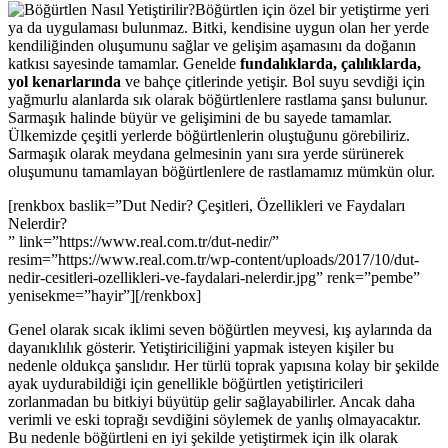
Böğürtlen için özel bir yetiştirme yeri
ya da uygulaması bulunmaz. Bitki, kendisine uygun olan her yerde
kendiliğinden oluşumunu sağlar ve gelişim aşamasını da doğanın
katkısı sayesinde tamamlar. Genelde
fundalıklarda, çalılıklarda,
yol kenarlarında
ve bahçe çitlerinde yetişir. Bol suyu sevdiği için
yağmurlu alanlarda sık olarak böğürtlenlere rastlama şansı bulunur.
Sarmaşık halinde büyür ve gelişimini de bu sayede tamamlar.
Ülkemizde çeşitli yerlerde böğürtlenlerin oluştuğunu görebiliriz.
Sarmaşık olarak meydana gelmesinin yanı sıra yerde sürünerek
oluşumunu tamamlayan böğürtlenlere de rastlamamız mümkün olur.
[renkbox baslik=”Dut Nedir? Çeşitleri, Özellikleri ve Faydaları
Nelerdir?
” link=”https://www.real.com.tr/dut-nedir/”
resim=”https://www.real.com.tr/wp-content/uploads/2017/10/dut-
nedir-cesitleri-ozellikleri-ve-faydalari-nelerdir.jpg” renk=”pembe”
yenisekme=”hayir”][/renkbox]
Genel olarak sıcak iklimi seven böğürtlen meyvesi, kış aylarında da
dayanıklılık gösterir. Yetiştiriciliğini yapmak isteyen kişiler bu
nedenle oldukça şanslıdır. Her türlü toprak yapısına kolay bir şekilde
ayak uydurabildiği için genellikle böğürtlen yetiştiricileri
zorlanmadan bu bitkiyi büyütüp gelir sağlayabilirler. Ancak daha
verimli ve eski toprağı sevdiğini söylemek de yanlış olmayacaktır.
Bu nedenle böğürtleni en iyi şekilde yetiştirmek için ilk olarak