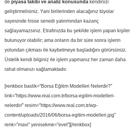
de
piyasa takibi ve analiz konusunda
kendinizi
geliştirmelisiniz. Yani birilerinden alacağınız tüyolar
sayesinde hisse senedi yatırımından kazanç
sağlayamazsınız. Etrafınızda bu şekilde işlem yapan kişiler
bulunuyor olabilir; ama onların da bir süre sonra işlerin
yolundan çıkması ile kaybetmeye başladığını görürsünüz.
Üstelik kendi bilginiz ile işlem yapmanız her zaman daha
rahat olmanızı sağlamaktadır.
[renkbox baslik=”Borsa Eğitim Modelleri Nelerdir?”
link=”https://www.real.com.tr/borsa-egitim-modelleri-
nelerdir/” resim=”https://www.real.com.tr/wp-
content/uploads/2016/06/borsa-egitim-modelleri.jpg”
renk=”mavi” yenisekme=”evet”][/renkbox]