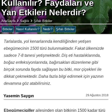
Kullanılır? Faydaları ve
Yan Etkileri Nelerdir?
AnaSayfa
Sağlık
Şifalı Bitkiler
Bitkiler
Nasıl Kullanılır?
Nedir?
Şifalı Bitkiler
Tarlalarda, yol kenarlarında kendiliğinden yetişen
ebegümecinin 1500 türü bulunmaktadır. Fakat ülkemizde
sadece 7-8 tanesi yetişmektedir. Diş eti hastalıklarında,
boğaz enfeksiyonlarında, bağırsakları düzenleme gibi
birçok sorunda fayda sağlayan bu bitki, mor çiçekleri ile
dikkat çekmektedir. Daha fazla bilgi edinmek için yazının
devamına göz atabilirsiniz.
29 Ağustos 2018
Yasemin Saygın
Ebegümecigiller
ailesinden olan bitkinin 1500 kadar türü