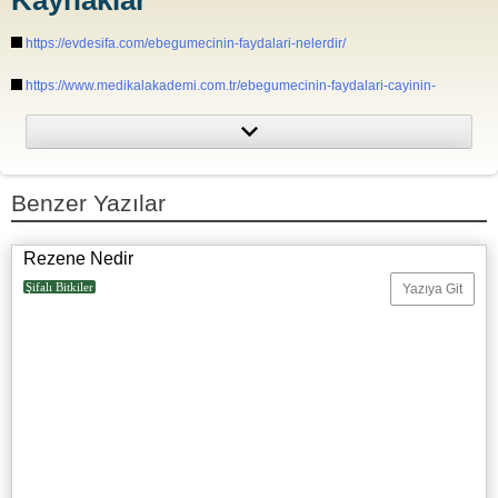
Kaynaklar
https://evdesifa.com/ebegumecinin-faydalari-nelerdir/
https://www.medikalakademi.com.tr/ebegumecinin-faydalari-cayinin-
hazirlanisi/
https://www.organicfacts.net/health-benefits/herbs-and-spices/malva-
sylvestris.html
Benzer Yazılar
Rezene Nedir
Şifalı Bitkiler
Yazıya Git