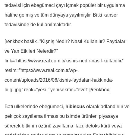
tedavisi için ebegümeci çayı içmek popüler bir uygulama
haline gelmiş ve tüm dünyaya yayılmıştır. Bitki kanser
tedavisinde de kullanılmaktadır.
[renkbox baslik=”Kişniş Nedir? Nasıl Kullanılır? Faydaları
ve Yan Etkileri Nelerdir?”
link=”https://www.real.com.tr/kisnis-nedir-nasil-kullanilir/”
resim=”https://www.real.com.tr/wp-
content/uploads/2016/06/kisnis-faydalari-hakkinda-
bilgi.jpg” renk=”yesil” yenisekme=”evet”][/renkbox]
Batı ülkelerinde ebegümeci,
hibiscus
olarak adlandırılır ve
pek çok zayıflama firması bu isimde ürünleri piyasaya
sürerek bitkinin özünü zayıflama ilacı, detoks kürü veya