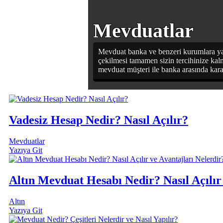
Mevduatlar
Mevduat banka ve benzeri kurumlara yatı
çekilmesi tamamen sizin tercihinize kalm
mevduat müşteri ile banka arasında kara
Vadesiz Hesap Nedir? Nasıl Açılır?
Mevduatlar
Yazıya Git
Altın Mevduat Hesabı Nedir? Nasıl Açılır
Altın
Yazıya Git