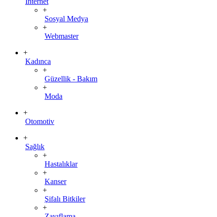
İnternet
+
Sosyal Medya
+
Webmaster
+
Kadınca
+
Güzellik - Bakım
+
Moda
+
Otomotiv
+
Sağlık
+
Hastalıklar
+
Kanser
+
Şifalı Bitkiler
+
Zayıflama