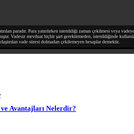
rılan paradır. Para yatırılırken istenildiği zaman çekilmesi veya vade
ıştır. Vadesiz mevduat hiçbir şart gerektirmeden, istenildiğinde kullanıl
rlaştırılan vade süresi dolmadan çekilemeyen hesaplar demektir.
 ve Avantajları Nelerdir?