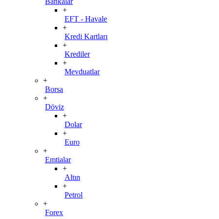
Bankalar
+
EFT - Havale
+
Kredi Kartları
+
Krediler
+
Mevduatlar
+
Borsa
+
Döviz
+
Dolar
+
Euro
+
Emtialar
+
Altın
+
Petrol
+
Forex