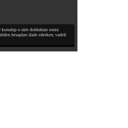
ye konulup o süre dolduktan sonra
abilen hesapları ifade ederken; vadeli