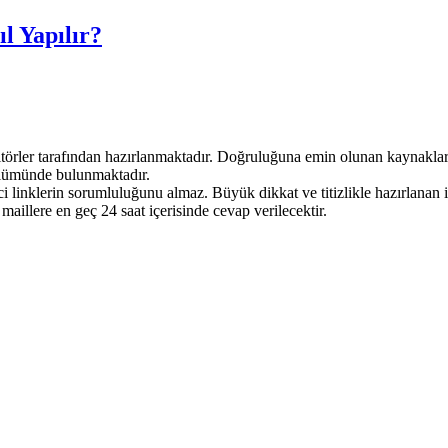
l Yapılır?
rler tarafından hazırlanmaktadır. Doğruluğuna emin olunan kaynaklardan
bölümünde bulunmaktadır.
rici linklerin sorumluluğunu almaz. Büyük dikkat ve titizlikle hazırlanan
 maillere en geç 24 saat içerisinde cevap verilecektir.