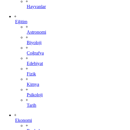
+
Hayvanlar
+
Eğitim
+
Astronomi
+
Biyoloji
+
Coğrafya
+
Edebiyat
+
Fizik
+
Kimya
+
Psikoloji
+
Tarih
+
Ekonomi
+