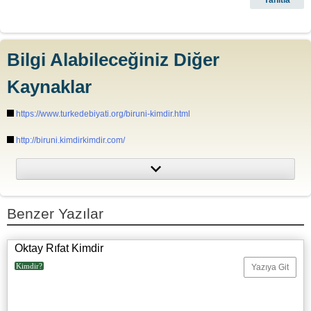
Bilgi Alabileceğiniz Diğer
Kaynaklar
https://www.turkedebiyati.org/biruni-kimdir.html
http://biruni.kimdirkimdir.com/
http://www.gelisenbeyin.net/biruni.html
http://www.encyclopedia.com/people/science-and-technology/astronomy-
biographies/abu-rayhan-al-biruni
Benzer Yazılar
Oktay Rıfat Kimdir
Kimdir?
Yazıya Git