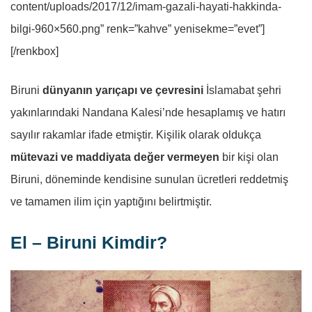
content/uploads/2017/12/imam-gazali-hayati-hakkinda-
bilgi-960×560.png” renk=”kahve” yenisekme=”evet”]
[/renkbox]
Biruni
dünyanın yarıçapı ve çevresini
İslamabat şehri
yakınlarındaki Nandana Kalesi’nde hesaplamış ve hatırı
sayılır rakamlar ifade etmiştir. Kişilik olarak oldukça
mütevazi ve maddiyata değer vermeyen
bir kişi olan
Biruni, döneminde kendisine sunulan ücretleri reddetmiş
ve tamamen ilim için yaptığını belirtmiştir.
El – Biruni Kimdir?