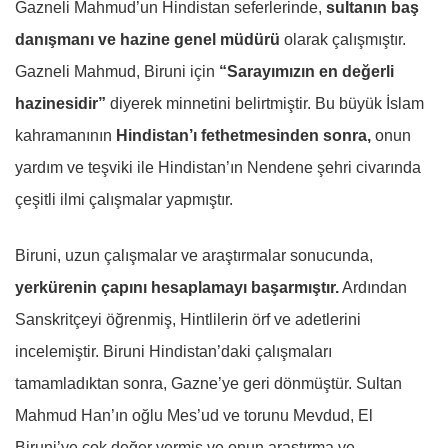
Gazneli Mahmud’un Hindistan seferlerinde,
sultanın baş
danışmanı ve hazine genel müdürü
olarak çalışmıştır.
Gazneli Mahmud, Biruni için
“Sarayımızın en değerli
hazinesidir”
diyerek minnetini belirtmiştir. Bu büyük İslam
kahramanının
Hindistan’ı fethetmesinden sonra,
onun
yardım ve teşviki ile Hindistan’ın Nendene şehri civarında
çeşitli ilmi çalışmalar yapmıştır.
Biruni, uzun çalışmalar ve araştırmalar sonucunda,
yerkürenin çapını hesaplamayı başarmıştır.
Ardından
Sanskritçeyi öğrenmiş, Hintlilerin örf ve adetlerini
incelemiştir. Biruni Hindistan’daki çalışmaları
tamamladıktan sonra, Gazne’ye geri dönmüştür. Sultan
Mahmud Han’ın oğlu Mes’ud ve torunu Mevdud, El
Biruni’ye çok değer vermiş ve onun araştırma ve