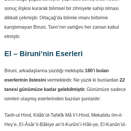
sonuç ilişkisi kurarak bilimsel bir zihniyete sahip olması
dikkati çekmiştir. Ortaçağ’da bilimle imanı birbirine
karıştırmayan Biruni, Tanrı’nın varlığını her zaman kabul
etmiştir.
El – Biruni’nin Eserleri
Biruni, arkadaşlarına yazdığı mektupta
180’i bulan
eserlerinin listesini
vermektedir. Ne yazık ki bunlardan
22
tanesi günümüze kadar gelebilmiştir.
Günümüze sadece
isimleri ulaşmış eserlerinden bazıları şunlardır:
Tarih-ul Hind, Kitâb’üt-Tahkîk Mâ li’l-Hind,
Mekalidu ilm-il-
Hey’e,
El-Âsâr’il-Bâkiye an’il-Kurûni’i-Hâli-ye,
El-Kanûn’ül-