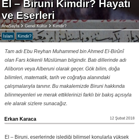
El – Biruni Kimdir? Hayatı
ve Eserleri
AnaSayfa
Genel Kültür
Kimdir?
İslam
Kimdir?
Tam adı Ebu Reyhan Muhammed bin Ahmed El-Birûnî
olan Fars kökenli Müslüman bilgindir. Batı dillerinde adı
Aliboron veya Alberuni olarak geçer. Gök bilim, doğa
bilimleri, matematik, tarih ve coğrafya alanındaki
çalışmalarıyla tanınır. Bu makalemizde Biruni hakkında
bilinmeyenleri ve merak ettiklerinizi farklı bir bakış açısıyla
ele alarak sizlere sunacağız.
12 Şubat 2018
Erkan Karaca
El – Biruni, eserlerinde işlediği bilimsel konularla yüksek