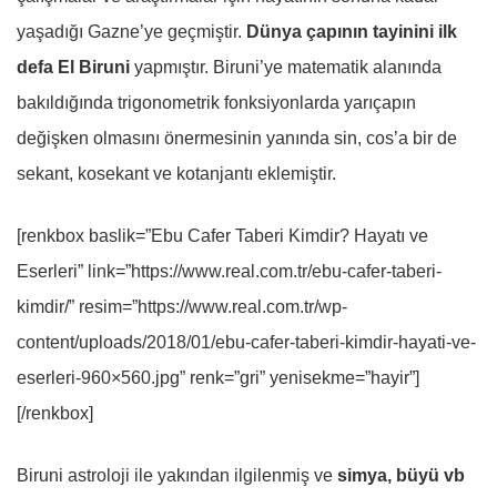
yaşadığı Gazne’ye geçmiştir.
Dünya çapının tayinini ilk
defa El Biruni
yapmıştır.
Biruni’ye matematik alanında
bakıldığında trigonometrik fonksiyonlarda yarıçapın
değişken olmasını önermesinin yanında sin, cos’a bir de
sekant, kosekant ve kotanjantı eklemiştir.
[renkbox baslik=”Ebu Cafer Taberi Kimdir? Hayatı ve
Eserleri” link=”https://www.real.com.tr/ebu-cafer-taberi-
kimdir/” resim=”https://www.real.com.tr/wp-
content/uploads/2018/01/ebu-cafer-taberi-kimdir-hayati-ve-
eserleri-960×560.jpg” renk=”gri” yenisekme=”hayir”]
[/renkbox]
Biruni astroloji ile yakından ilgilenmiş ve
simya, büyü vb