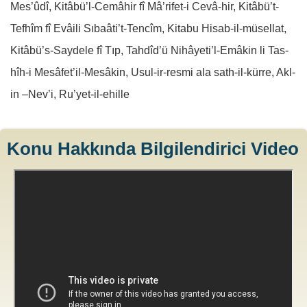
Mes’ûdî,
Kitâbü’l-Cemâhir fî Mâ’rifet-i Cevâ-hir,
Kitâbü’t-
Tefhîm fî Evâili Sıbaâti’t-Tencîm, Kitabu Hisab-il-müsellat,
Kitâbü’s-Saydele fî Tıp, Tahdîd’ü Nihâyeti’l-Emâkin li Tas-
hîh-i Mesâfet’il-Mesâkin,
Usul-ir-resmi ala sath-il-kürre,
Akl-
in –Nev’i,
Ru’yet-il-ehille
Konu Hakkında Bilgilendirici Video