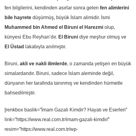
fen bilgilerini, kendinden asırlar sonra gelen
fen alimlerini
bile hayrete
düşürmüş, büyük İslam alimidir. İsmi
Muhammed bin Ahmed el Biruni el Harezmi
olup,
künyesi Ebu Reyhan’dır.
El Biruni
diye meşhur olmuş ve
El Üstad
lakabıyla anılmıştır.
Biruni,
akli ve nakli ilimlerde
, o zamanda yetişen en büyük
simalardandır. Biruni, sadece İslam aleminde değil,
dünyanın her tarafında tanınmış ve kendinden hürmetle
bahsedilmiştir.
[renkbox baslik=”İmam Gazali Kimdir? Hayatı ve Eserleri”
link=”https://www.real.com.tr/imam-gazali-kimdir/”
resim=”https://www.real.com.tr/wp-