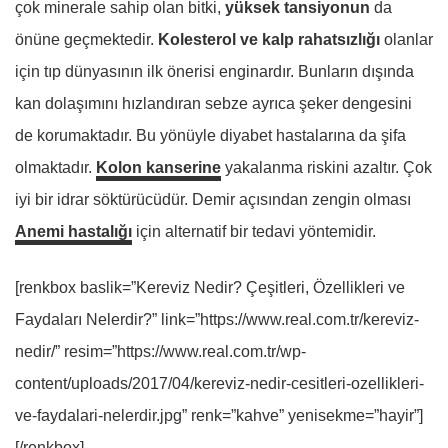
çok minerale sahip olan bitki,
yüksek tansiyonun
da
önüne geçmektedir.
Kolesterol ve kalp rahatsızlığı
olanlar
için tıp dünyasının ilk önerisi enginardır. Bunların dışında
kan dolaşımını hızlandıran sebze ayrıca şeker dengesini
de korumaktadır. Bu yönüyle diyabet hastalarına da şifa
olmaktadır.
Kolon kanserine
yakalanma riskini azaltır. Çok
iyi bir idrar söktürücüdür. Demir açısından zengin olması
Anemi hastalığı
için alternatif bir tedavi yöntemidir.
[renkbox baslik=”Kereviz Nedir? Çeşitleri, Özellikleri ve
Faydaları Nelerdir?” link=”https://www.real.com.tr/kereviz-
nedir/” resim=”https://www.real.com.tr/wp-
content/uploads/2017/04/kereviz-nedir-cesitleri-ozellikleri-
ve-faydalari-nelerdir.jpg” renk=”kahve” yenisekme=”hayir”]
[/renkbox]