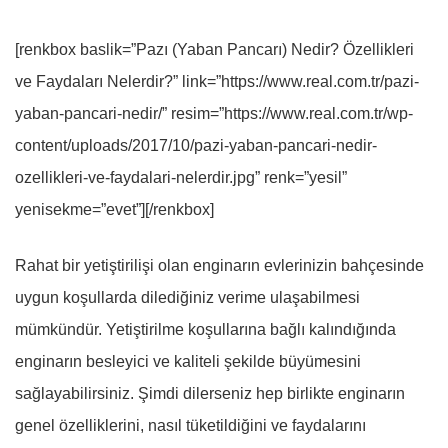
[renkbox baslik=”Pazı (Yaban Pancarı) Nedir? Özellikleri
ve Faydaları Nelerdir?” link=”https://www.real.com.tr/pazi-
yaban-pancari-nedir/” resim=”https://www.real.com.tr/wp-
content/uploads/2017/10/pazi-yaban-pancari-nedir-
ozellikleri-ve-faydalari-nelerdir.jpg” renk=”yesil”
yenisekme=”evet”][/renkbox]
Rahat bir yetiştirilişi olan enginarın evlerinizin bahçesinde
uygun koşullarda dilediğiniz verime ulaşabilmesi
mümkündür. Yetiştirilme koşullarına bağlı kalındığında
enginarın besleyici ve kaliteli şekilde büyümesini
sağlayabilirsiniz. Şimdi dilerseniz hep birlikte enginarın
genel özelliklerini, nasıl tüketildiğini ve faydalarını