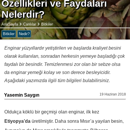
Özellikleri ve Faydaları
Nelerdir?
AnaSayfa
Canlılar
Bitkiler
Bitkiler
Nedir?
Enginar yüzyıllardır yetiştirilen ve başlarda kraliyet besini
olarak kullanılan, sonradan herkesin yemeye başladığı çok
faydalı bir besindir. Temizlenmesi zor olan bir sebze olsa
da enginar yemeği kolay ve son derece besleyicidir.
Aşağıdaki yazımızda ilgili tüm bilgileri bulabilirsiniz.
19 Haziran 2018
Yasemin Saygın
Oldukça köklü bir geçmişi olan enginar, ilk kez
Etiyopya’da
üretilmiştir. Daha sonra Mısır’a yayılan besin,