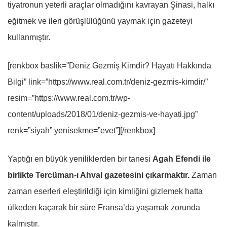
tiyatronun yeterli araçlar olmadığını kavrayan Şinasi, halkı
eğitmek ve ileri görüşlülüğünü yaymak için gazeteyi
kullanmıştır.
[renkbox baslik=”Deniz Gezmiş Kimdir? Hayatı Hakkında
Bilgi” link=”https://www.real.com.tr/deniz-gezmis-kimdir/”
resim=”https://www.real.com.tr/wp-
content/uploads/2018/01/deniz-gezmis-ve-hayati.jpg”
renk=”siyah” yenisekme=”evet”][/renkbox]
Yaptığı en büyük yeniliklerden bir tanesi
Agah Efendi ile
birlikte Tercüman-ı Ahval gazetesini çıkarmaktır.
Zaman
zaman eserleri eleştirildiği için kimliğini gizlemek hatta
ülkeden kaçarak bir süre Fransa’da yaşamak zorunda
kalmıştır.