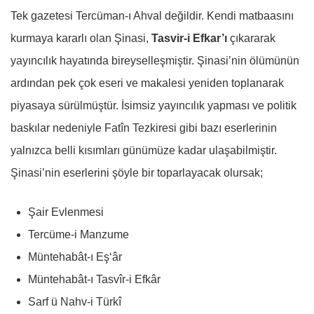
Tek gazetesi Tercüman-ı Ahval değildir. Kendi matbaasını
kurmaya kararlı olan Şinasi,
Tasvir-i Efkar’ı
çıkararak
yayıncılık hayatında bireyselleşmiştir. Şinasi’nin ölümünün
ardından pek çok eseri ve makalesi yeniden toplanarak
piyasaya sürülmüştür. İsimsiz yayıncılık yapması ve politik
baskılar nedeniyle Fatîn Tezkiresi gibi bazı eserlerinin
yalnızca belli kısımları günümüze kadar ulaşabilmiştir.
Şinasi’nin eserlerini şöyle bir toparlayacak olursak;
Şair Evlenmesi
Tercüme-i Manzume
Müntehabât-ı Eş‘âr
Müntehabât-ı Tasvîr-i Efkâr
Sarf ü Nahv-i Türkî