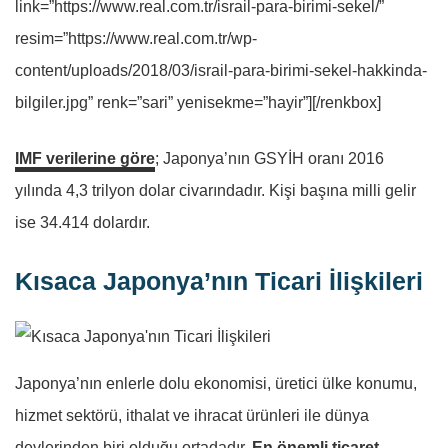
link=”https://www.real.com.tr/israil-para-birimi-sekel/”
resim=”https://www.real.com.tr/wp-
content/uploads/2018/03/israil-para-birimi-sekel-hakkinda-
bilgiler.jpg” renk=”sari” yenisekme=”hayir”][/renkbox]
IMF verilerine göre
; Japonya’nın GSYİH oranı 2016
yılında 4,3 trilyon dolar civarındadır. Kişi başına milli gelir
ise 34.414 dolardır.
Kısaca Japonya’nın Ticari İlişkileri
Japonya’nın enlerle dolu ekonomisi, üretici ülke konumu,
hizmet sektörü, ithalat ve ihracat ürünleri ile dünya
devlerinden biri olduğu ortadadır.
En önemli ticaret