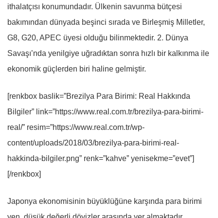
ithalatçısı konumundadır. Ülkenin savunma bütçesi
bakımından dünyada beşinci sırada ve Birleşmiş Milletler,
G8, G20, APEC üyesi olduğu bilinmektedir. 2. Dünya
Savaşı’nda yenilgiye uğradıktan sonra hızlı bir kalkınma ile
ekonomik güçlerden biri haline gelmiştir.
[renkbox baslik=”Brezilya Para Birimi: Real Hakkında
Bilgiler” link=”https://www.real.com.tr/brezilya-para-birimi-
real/” resim=”https://www.real.com.tr/wp-
content/uploads/2018/03/brezilya-para-birimi-real-
hakkinda-bilgiler.png” renk=”kahve” yenisekme=”evet”]
[/renkbox]
Japonya ekonomisinin büyüklüğüne karşında para birimi
yen, düşük değerli dövizler arasında yer almaktadır.