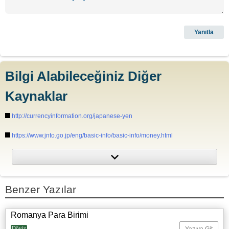
Bilgi Alabileceğiniz Diğer
Kaynaklar
http://currencyinformation.org/japanese-yen
https://www.jnto.go.jp/eng/basic-info/basic-info/money.html
https://matcha-jp.com/en/1359
https://www.japan-guide.com/e/e2196.html
Benzer Yazılar
Romanya Para Birimi
Döviz