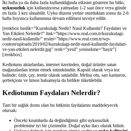
İki hafta ya da daha fazla kullanıldığında etkisini gösteren bu bitki,
uykusuzluk
için kullanılıyorsa yatmadan 1-2 saat önce veya günde
en fazla 3 kez alınabilir. Uyku düzeni yerine oturduktan sonra da 2-6
hafta boyunca kullanımına devam edilmesi tavsiye edilir.
[renkbox baslik=”Kuzukulağı Nedir? Nasıl Kullanılır? Faydaları ve
Yan Etkileri Nelerdir?” link=”https://www.real.com.tr/kuzukulagi-
nedir-nasil-kullanilir/” resim=”https://www.real.com.tr/wp-
content/uploads/2019/02/kuzukulagi-nedir-nasil-kullanilir-faydalari-
ve-yan-etkileri-nelerdir.jpg” renk=”yesil” yenisekme=”hayir”]
[/renkbox]
Kediotunu aktarlardan, internet üzerinden, doğal ürünler satan
mağazalardan temin etmek mümkündür. Kapsül olarak veya toz
halinde; özüt, çay, tentür olarak satılabilir. Melisa otu, sarı kantaron,
şerbetçiotu ve limon balsamıyla da birlikte tüketilebilir.
Kediotunun Faydaları Nelerdir?
Tam bir sağlık dostu olan bu bitkinin faydalarını maddeleyecek
olursak:
Önceki kısımlarda da değindiğimiz gibi uykusuzluk
problemine iyi bir çözümdür. Doğal uyku ilacı olarak bilinir.
Uykuya dalmak için gereken süreyi azaltır ve
uyku kalitesini