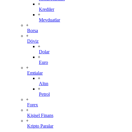
+
Krediler
+
Mevduatlar
+
Borsa
+
Döviz
+
Dolar
+
Euro
+
Emtialar
+
Altın
+
Petrol
+
Forex
+
Kişisel Finans
+
Kripto Paralar