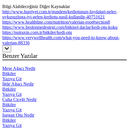
Bilgi Alabileceğiniz Diğer Kaynaklar
http://www.hurriyet.com.tr/gundem/kediotunun-faydalari-neler-
uykusuzluga-iyi-gelen-kediotu-nasil-kullanilir-40751621
https://www.healthline.com/nutrition/valerian-root#section8
https://www.beslenmedestegi.com/bitkisel-ilaclar/kedi-otu-koku
https://nutraxin.com.tr/bitkiler/kedi-otu
https://www.verywellhealth.com/what-you-need-to-know-about-
valerian-88336
Benzer Yazılar
Meşe Ağacı Nedir
Bitkiler
Yazıya Git
İğde Ağacı Nedir
Bitkiler
Yazıya Git
Çuha Çiçeği Nedir
Bitkiler
Yazıya Git
Isırgan Otu Nedir
Bitkiler
Yazıya Git