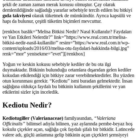
şekli de zaman zaman merak konusu olmuştur. Çay olarak
demlenildiğinde sağladığı yararlar sebebiyle tercih edilen bu bitkiyi
gıda takviyesi
olarak tüketmek de mümkündür. Ayrıca kapsülü ve
hapı da bulunur, çeşitli tüketim biçimleri mevcuttur.
[renkbox baslik=”Melisa Bitkisi Nedir? Nasıl Kullanılır? Faydaları
ve Yan Etkileri Nelerdir?” link=”https://www.real.com.tr/melisa-
bitkisi-nedir-nasil-kullanilir/” resim=”https://www.real.com.tr/wp-
content/uploads/2016/03/melisa-otu-faydalari-hakkinda-bilgi.jpg”
renk=”mor” yenisekme=”evet”][/renkbox]
Yoğun ve keskin kokusu sebebiyle kediler de bu ota ilgi
duymaktadır. Bitkinin bulunduğu ortamlara dışarıdan gelen kediler
kokudan etkilendiği için bitkiye zarar verebilmektedirler. Bu yüzden
otun korunması gerekir. “Kediotu” ismi buradan gelmektedir. İnsan
sağlığına oldukça faydalı bu bitkinin kullanım şekillerini ve yan
etkilerini sizler için inceledik.
Kediotu Nedir?
Kediotugiller (Valerianaceae)
familyasından,
“Valeriana
Officinalis”
bilimsel adıyla bilinen, yaz aylarında pembe-beyaz hoş
kokulu çiçekler açan, sağlığa çok faydalı şifalı bir bitkidir. Latincede
valere adı, güçlü anlamına gelip bitkinin açan çiçekleri şemsiyeyi