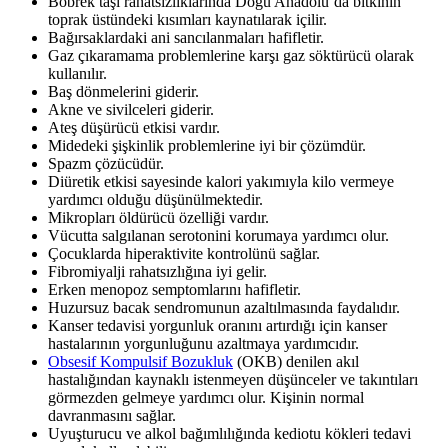
Böbrek taşı rahatsızlıklarında Doğu Anadolu’da bitkinin
toprak üstündeki kısımları kaynatılarak içilir.
Bağırsaklardaki ani sancılanmaları hafifletir.
Gaz çıkaramama problemlerine karşı gaz söktürücü olarak
kullanılır.
Baş dönmelerini giderir.
Akne ve sivilceleri giderir.
Ateş düşürücü etkisi vardır.
Midedeki şişkinlik problemlerine iyi bir çözümdür.
Spazm çözücüdür.
Diüretik etkisi sayesinde kalori yakımıyla kilo vermeye
yardımcı olduğu düşünülmektedir.
Mikropları öldürücü özelliği vardır.
Vücutta salgılanan serotonini korumaya yardımcı olur.
Çocuklarda hiperaktivite kontrolünü sağlar.
Fibromiyalji rahatsızlığına iyi gelir.
Erken menopoz semptomlarını hafifletir.
Huzursuz bacak sendromunun azaltılmasında faydalıdır.
Kanser tedavisi yorgunluk oranını artırdığı için kanser
hastalarının yorgunluğunu azaltmaya yardımcıdır.
Obsesif Kompulsif Bozukluk
(OKB) denilen akıl
hastalığından kaynaklı istenmeyen düşünceler ve takıntıları
görmezden gelmeye yardımcı olur. Kişinin normal
davranmasını sağlar.
Uyuşturucu ve alkol bağımlılığında kediotu kökleri tedavi