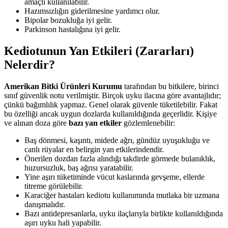
amaçlı kullanılabilir.
Hazımsızlığın giderilmesine yardımcı olur.
Bipolar bozukluğa iyi gelir.
Parkinson hastalığına iyi gelir.
Kediotunun Yan Etkileri (Zararları)
Nelerdir?
Amerikan Bitki Ürünleri Kurumu
tarafından bu bitkilere, birinci
sınıf güvenlik notu verilmiştir. Birçok uyku ilacına göre avantajlıdır;
çünkü bağımlılık yapmaz. Genel olarak güvenle tüketilebilir. Fakat
bu özelliği ancak uygun dozlarda kullanıldığında geçerlidir. Kişiye
ve alınan doza göre
bazı yan etkiler
gözlemlenebilir:
Baş dönmesi, kaşıntı, midede ağrı, gündüz uyuşukluğu ve
canlı rüyalar en belirgin yan etkilerindendir.
Önerilen dozdan fazla alındığı takdirde görmede bulanıklık,
huzursuzluk, baş ağrısı yaratabilir.
Yine aşırı tüketiminde vücut kaslarında gevşeme, ellerde
titreme görülebilir.
Karaciğer hastaları kediotu kullanımında mutlaka bir uzmana
danışmalıdır.
Bazı antidepresanlarla, uyku ilaçlarıyla birlikte kullanıldığında
aşırı uyku hali yapabilir.