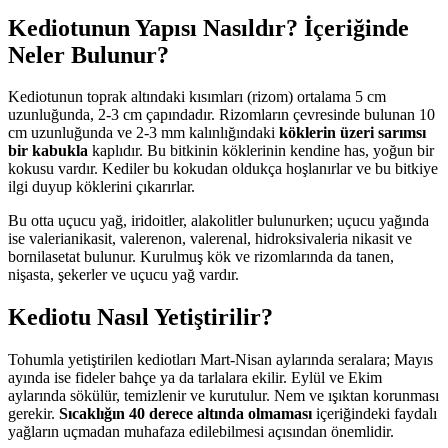
Kediotunun Yapısı Nasıldır? İçeriğinde
Neler Bulunur?
Kediotunun toprak altındaki kısımları (rizom) ortalama 5 cm
uzunluğunda, 2-3 cm çapındadır. Rizomların çevresinde bulunan 10
cm uzunluğunda ve 2-3 mm kalınlığındaki
köklerin üzeri sarımsı
bir kabukla
kaplıdır. Bu bitkinin köklerinin kendine has, yoğun bir
kokusu vardır. Kediler bu kokudan oldukça hoşlanırlar ve bu bitkiye
ilgi duyup köklerini çıkarırlar.
Bu otta uçucu yağ, iridoitler, alakolitler bulunurken; uçucu yağında
ise valerianikasit, valerenon, valerenal, hidroksivaleria nikasit ve
bornilasetat bulunur. Kurulmuş kök ve rizomlarında da tanen,
nişasta, şekerler ve uçucu yağ vardır.
Kediotu Nasıl Yetiştirilir?
Tohumla yetiştirilen kediotları Mart-Nisan aylarında seralara; Mayıs
ayında ise fideler bahçe ya da tarlalara ekilir. Eylül ve Ekim
aylarında sökülür, temizlenir ve kurutulur. Nem ve ışıktan korunması
gerekir.
Sıcaklığın 40 derece altında olmaması
içeriğindeki faydalı
yağların uçmadan muhafaza edilebilmesi açısından önemlidir.