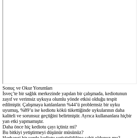
Sonuç ve Okur Yorumları
İsveç’te bir sağlık merkezinde yapılan bir çalışmada, kediotunun
zayıf ve verimsiz uykuya olumlu yönde etkisi olduğu tespit
edilmiştir. Çalışmaya katılanların %44’ü problemsiz bir uyku
uyumuş, %89’u ise kediotu kökü tükettiğinde uykularının daha
kaliteli ve sorunsuz geçtiğini belirtmiştir. Ayrıca kullananlara hiçbir
yan etki yapmamıştır.
Daha önce hiç kediotu çayı içtiniz mi?
Bu bitkiyi yetiştirmeyi düşünür müsünüz?
Herhangi bir yerde kediotu yetiştirildiğine şahit oldunuz mu?