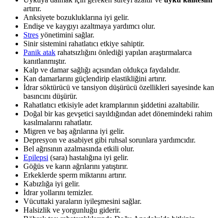
artırır.
Anksiyete bozukluklarına iyi gelir.
Endişe ve kaygıyı azaltmaya yardımcı olur.
Stres
yönetimini sağlar.
Sinir sistemini rahatlatıcı etkiye sahiptir.
Panik atak
rahatsızlığını önlediği yapılan araştırmalarca
kanıtlanmıştır.
Kalp ve damar sağlığı açısından oldukça faydalıdır.
Kan damarlarını güçlendirip elastikliğini artırır.
İdrar söktürücü ve tansiyon düşürücü özellikleri sayesinde kan
basıncını düşürür.
Rahatlatıcı etkisiyle adet kramplarının şiddetini azaltabilir.
Doğal bir kas gevşetici sayıldığından adet dönemindeki rahim
kasılmalarını rahatlatır.
Migren ve baş ağrılarına iyi gelir.
Depresyon ve asabiyet gibi ruhsal sorunlara yardımcıdır.
Bel ağrısının azalmasında etkili olur.
Epilepsi
(sara) hastalığına iyi gelir.
Göğüs ve karın ağrılarını yatıştırır.
Erkeklerde sperm miktarını artırır.
Kabızlığa iyi gelir.
İdrar yollarını temizler.
Vücuttaki yaraların iyileşmesini sağlar.
Halsizlik ve yorgunluğu giderir.