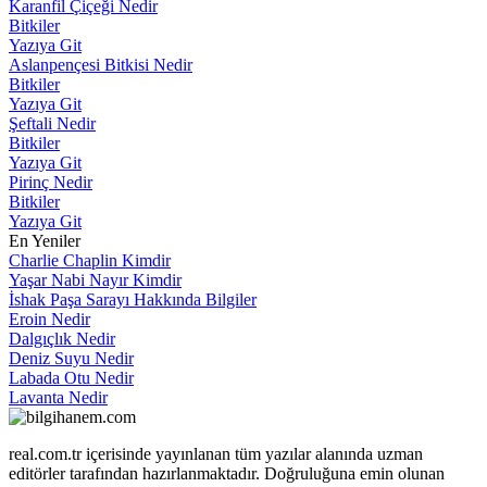
Karanfil Çiçeği Nedir
Bitkiler
Yazıya Git
Aslanpençesi Bitkisi Nedir
Bitkiler
Yazıya Git
Şeftali Nedir
Bitkiler
Yazıya Git
Pirinç Nedir
Bitkiler
Yazıya Git
En Yeniler
Charlie Chaplin Kimdir
Yaşar Nabi Nayır Kimdir
İshak Paşa Sarayı Hakkında Bilgiler
Eroin Nedir
Dalgıçlık Nedir
Deniz Suyu Nedir
Labada Otu Nedir
Lavanta Nedir
real.com.tr içerisinde yayınlanan tüm yazılar alanında uzman
editörler tarafından hazırlanmaktadır. Doğruluğuna emin olunan