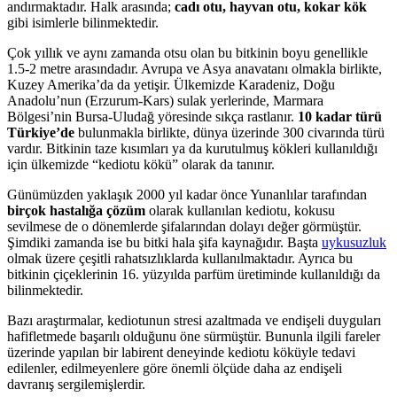
andırmaktadır. Halk arasında;
cadı otu, hayvan otu, kokar kök
gibi isimlerle bilinmektedir.
Çok yıllık ve aynı zamanda otsu olan bu bitkinin boyu genellikle
1.5-2 metre arasındadır. Avrupa ve Asya anavatanı olmakla birlikte,
Kuzey Amerika’da da yetişir. Ülkemizde Karadeniz, Doğu
Anadolu’nun (Erzurum-Kars) sulak yerlerinde, Marmara
Bölgesi’nin Bursa-Uludağ yöresinde sıkça rastlanır.
10 kadar türü
Türkiye’de
bulunmakla birlikte, dünya üzerinde 300 civarında türü
vardır. Bitkinin taze kısımları ya da kurutulmuş kökleri kullanıldığı
için ülkemizde “kediotu kökü” olarak da tanınır.
Günümüzden yaklaşık 2000 yıl kadar önce Yunanlılar tarafından
birçok hastalığa çözüm
olarak kullanılan kediotu, kokusu
sevilmese de o dönemlerde şifalarından dolayı değer görmüştür.
Şimdiki zamanda ise bu bitki hala şifa kaynağıdır. Başta
uykusuzluk
olmak üzere çeşitli rahatsızlıklarda kullanılmaktadır. Ayrıca bu
bitkinin çiçeklerinin 16. yüzyılda parfüm üretiminde kullanıldığı da
bilinmektedir.
Bazı araştırmalar, kediotunun stresi azaltmada ve endişeli duyguları
hafifletmede başarılı olduğunu öne sürmüştür. Bununla ilgili fareler
üzerinde yapılan bir labirent deneyinde kediotu köküyle tedavi
edilenler, edilmeyenlere göre önemli ölçüde daha az endişeli
davranış sergilemişlerdir.