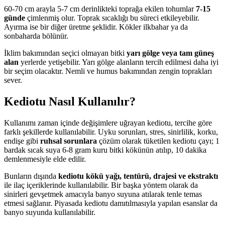
60-70 cm arayla 5-7 cm derinlikteki toprağa ekilen tohumlar
7-15
günde
çimlenmiş olur. Toprak sıcaklığı bu süreci etkileyebilir.
Ayırma ise bir diğer üretme şeklidir. Kökler ilkbahar ya da
sonbaharda bölünür.
İklim bakımından seçici olmayan bitki
yarı gölge veya tam güneş
alan
yerlerde yetişebilir. Yarı gölge alanların tercih edilmesi daha iyi
bir seçim olacaktır. Nemli ve humus bakımından zengin toprakları
sever.
Kediotu Nasıl Kullanılır?
Kullanımı zaman içinde değişimlere uğrayan kediotu, tercihe göre
farklı şekillerde kullanılabilir. Uyku sorunları, stres, sinirlilik, korku,
endişe gibi
ruhsal sorunlara
çözüm olarak tüketilen kediotu çayı; 1
bardak sıcak suya 6-8 gram kuru bitki kökünün atılıp, 10 dakika
demlenmesiyle elde edilir.
Bunların dışında
kediotu kökü yağı, tentürü, drajesi ve ekstraktı
ile ilaç içeriklerinde kullanılabilir. Bir başka yöntem olarak da
sinirleri gevşetmek amacıyla banyo suyuna atılarak tenle temas
etmesi sağlanır. Piyasada kediotu damıtılmasıyla yapılan esanslar da
banyo suyunda kullanılabilir.