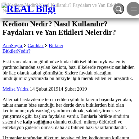
Kediotu Nedir? Nasıl Kullanılır?
Faydaları ve Yan Etkileri Nelerdir?
AnaSayfa
Canlılar
Bitkiler
Bitkiler
Nedir?
Eski zamanlardan günümüze kadar bitkisel tıbbın uykuya en iyi
yardımcılarından sayılan kediotu, bazı ülkelerde reçetesiz satılabilen
bir ilaç olarak kabul görmüştür. Sizlere faydalı olacağını
umduğumuz yazımızda bu bitkiyle ilgili merak edilenleri araştırdık.
Melisa Yıldız
14 Şubat 2019
14 Şubat 2019
Alternatif tedavilerde tercih edilen şifalı bitkilerin başında yer alan,
tabiat ananın bize sunduğu her derde deva bitkilerden biri olan
kediotunun; uykusuzluğa yardımcı olmak, sakinleştirmek ve
yatıştırmak gibi başlıca faydaları vardır. Bunlarla birlikte sindirim
sistemi ve
kalp sağlığına
olumlu etkileri, mikrop öldürücü ve
enfeksiyon giderici olması daha az bilinen bazı yararlarındandır.
Uzmanlar tarafından tüketimi tavsiye edilen kediotunun kullanım