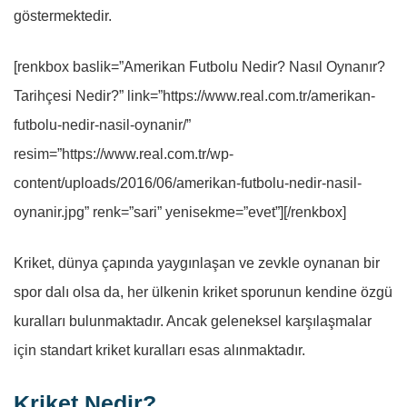
göstermektedir.
[renkbox baslik=”Amerikan Futbolu Nedir? Nasıl Oynanır?
Tarihçesi Nedir?” link=”https://www.real.com.tr/amerikan-
futbolu-nedir-nasil-oynanir/”
resim=”https://www.real.com.tr/wp-
content/uploads/2016/06/amerikan-futbolu-nedir-nasil-
oynanir.jpg” renk=”sari” yenisekme=”evet”][/renkbox]
Kriket, dünya çapında yaygınlaşan ve zevkle oynanan bir
spor dalı olsa da, her ülkenin kriket sporunun kendine özgü
kuralları bulunmaktadır. Ancak geleneksel karşılaşmalar
için standart kriket kuralları esas alınmaktadır.
Kriket Nedir?