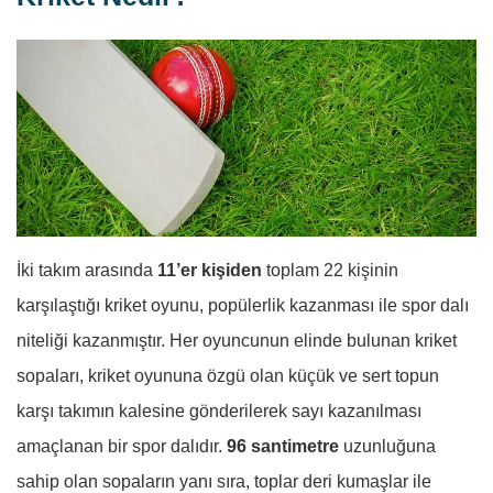
İki takım arasında
11’er kişiden
toplam 22 kişinin
karşılaştığı kriket oyunu, popülerlik kazanması ile spor dalı
niteliği kazanmıştır. Her oyuncunun elinde bulunan kriket
sopaları, kriket oyununa özgü olan küçük ve sert topun
karşı takımın kalesine gönderilerek sayı kazanılması
amaçlanan bir spor dalıdır.
96 santimetre
uzunluğuna
sahip olan sopaların yanı sıra, toplar deri kumaşlar ile