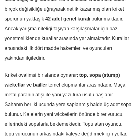
birçok değişikliğe uğrayarak netlik kazanmış olan kriket
sporunun yaklaşık
42 adet genel kuralı
bulunmaktadır.
Ancak yarışma niteliği taşıyan karşılaşmalar için bazı
yönetmelikler de kurallar arasında yer almaktadır. Kurallar
arasındaki ilk dört madde hakemleri ve oyuncuları
yakından ilgiledirir.
Kriket ovalimsi bir alanda oynanır;
top, sopa (stump)
wicketlar ve bailler
temel ekipmanlar arasındadır. Maça
metal paranın atışı ile yani yazı-tura usulü başlanır.
Sahanın her iki ucunda yere saplanmış halde üç adet sopa
bulunur. Kalelerin yani wicketlerin önünde birer vurucu,
ellerindeki sopalarla beklemektedir. Topu atan oyuncu,
topu vurucunun arkasındaki kaleye değdirmek için yollar.