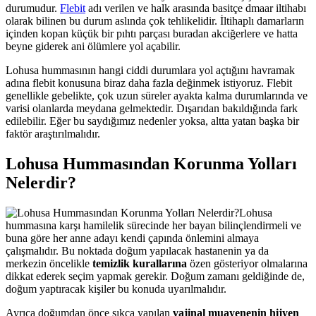
durumudur.
Flebit
adı verilen ve halk arasında basitçe dmaar iltihabı
olarak bilinen bu durum aslında çok tehlikelidir. İltihaplı damarların
içinden kopan küçük bir pıhtı parçası buradan akciğerlere ve hatta
beyne giderek ani ölümlere yol açabilir.
Lohusa hummasının hangi ciddi durumlara yol açtığını havramak
adına flebit konusuna biraz daha fazla değinmek istiyoruz. Flebit
genellikle gebelikte, çok uzun süreler ayakta kalma durumlarında ve
varisi olanlarda meydana gelmektedir. Dışarıdan bakıldığında fark
edilebilir. Eğer bu saydığımız nedenler yoksa, altta yatan başka bir
faktör araştırılmalıdır.
Lohusa Hummasından Korunma Yolları
Nelerdir?
Lohusa
hummasına karşı hamilelik sürecinde her bayan bilinçlendirmeli ve
buna göre her anne adayı kendi çapında önlemini almaya
çalışmalıdır. Bu noktada doğum yapılacak hastanenin ya da
merkezin öncelikle
temizlik kurallarına
özen gösteriyor olmalarına
dikkat ederek seçim yapmak gerekir. Doğum zamanı geldiğinde de,
doğum yaptıracak kişiler bu konuda uyarılmalıdır.
Ayrıca doğumdan önce sıkça yapılan
vajinal muayenenin hijyen