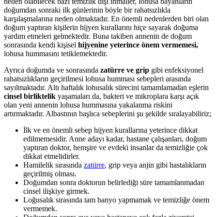
neden olabilecek bazı temizlik dışı ihmaller, lohusa bayanların
doğumdan sonraki ilk günlerinin böyle bir rahatsızlıkla
karşılaşmalarına neden olmaktadır. En önemli nedenlerden biri olan
doğum yaptıran kişilerin hijyen kurallarını hiçe sayarak doğuma
yardım etmeleri gelmektedir. Buna takiben annenin de doğum
sonrasında kendi kişisel
hijyenine yeterince önem vermemesi,
lohusa hummasını tetiklemektedir.
Ayrıca doğumda ve sonrasında
zatürre ve grip
gibi enfeksiyonel
rahatsızlıkların geçirilmesi lohusa humması sebepleri arasında
sayılmaktadır. Altı haftalık lohusalık sürecini tamamlamadan eşlerin
cinsel birliktelik
yaşamaları da, bakteri ve mikroplara karşı açık
olan yeni annenin lohusa hummasına yakalanma riskini
artırmaktadır. Albastının başlıca sebeplerini şu şekilde sıralayabiliriz;
İlk ve en önemli sebep hijyen kurallarına yeterince dikkat
edilmemesidir. Anne adayı kadar, hastane çalışanları, doğum
yaptıran doktor, hemşire ve evdeki insanlar da temizliğie çok
dikkat etmelidirler.
Hamilelik sırasında
zatürre
, grip veya anjin gibi hastalıkların
geçirilmiş olması.
Doğumdan sonra doktorun belirlediği süre tamamlanmadan
cinsel ilişkiye girmek.
Loğusalık sırasında tam banyo yapmamak ve temizliğe önem
vermemek.