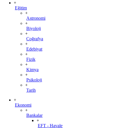
+
Eğitim
+
Astronomi
+
Biyoloji
+
Coğrafya
+
Edebiyat
+
Fizik
+
Kimya
+
Psikoloji
+
Tarih
+
Ekonomi
+
Bankalar
+
EFT - Havale