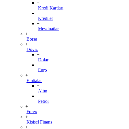
+
Kredi Kartları
+
Krediler
+
Mevduatlar
+
Borsa
+
Döviz
+
Dolar
+
Euro
+
Emtialar
+
Altın
+
Petrol
+
Forex
+
Kişisel Finans
+