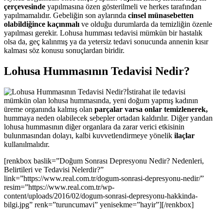
çerçevesinde
yapılmasına özen gösterilmeli ve herkes tarafından
yapılmamalıdır. Gebeliğin son aylarında
cinsel münasebetten
olabildiğince kaçınmalı
ve olduğu durumlarda da temizliğin özenle
yapılması gerekir. Lohusa humması tedavisi mümkün bir hastalık
olsa da, geç kalınmış ya da yetersiz tedavi sonucunda annenin kısır
kalması söz konusu sonuçlardan biridir.
Lohusa Hummasının Tedavisi Nedir?
İstirahat ile tedavisi
mümkün olan lohusa hummasında, yeni doğum yapmış kadının
üreme organında kalmış olan
parçalar varsa onlar temizlenerek,
hummaya neden olabilecek sebepler ortadan kaldırılır. Diğer yandan
lohusa hummasının diğer organlara da zarar verici etkisinin
bulunmasından dolayı, kalbi kuvvetlendirmeye yönelik
ilaçlar
kullanılmalıdır.
[renkbox baslik=”Doğum Sonrası Depresyonu Nedir? Nedenleri,
Belirtileri ve Tedavisi Nelerdir?”
link=”https://www.real.com.tr/dogum-sonrasi-depresyonu-nedir/”
resim=”https://www.real.com.tr/wp-
content/uploads/2016/02/dogum-sonrasi-depresyonu-hakkinda-
bilgi.jpg” renk=”turuncumavi” yenisekme=”hayir”][/renkbox]