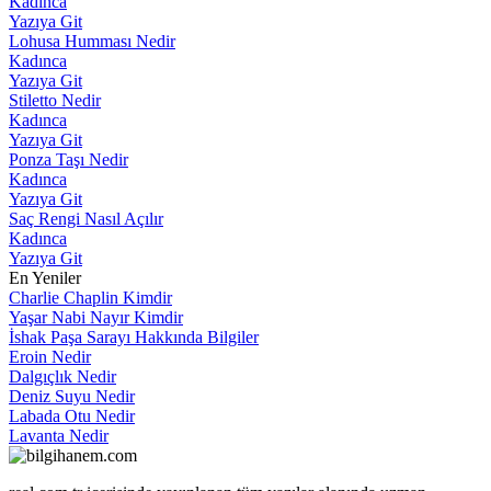
Kadınca
Yazıya Git
Lohusa Humması Nedir
Kadınca
Yazıya Git
Stiletto Nedir
Kadınca
Yazıya Git
Ponza Taşı Nedir
Kadınca
Yazıya Git
Saç Rengi Nasıl Açılır
Kadınca
Yazıya Git
En Yeniler
Charlie Chaplin Kimdir
Yaşar Nabi Nayır Kimdir
İshak Paşa Sarayı Hakkında Bilgiler
Eroin Nedir
Dalgıçlık Nedir
Deniz Suyu Nedir
Labada Otu Nedir
Lavanta Nedir