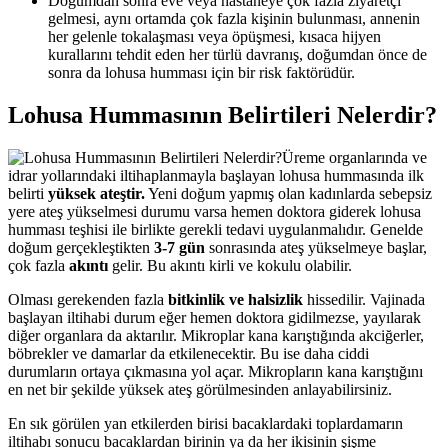
Doğumdan sonra eve veya hastaneye çok fazla ziyaretçi
gelmesi, aynı ortamda çok fazla kişinin bulunması, annenin
her gelenle tokalaşması veya öpüşmesi, kısaca hijyen
kurallarını tehdit eden her türlü davranış, doğumdan önce de
sonra da lohusa humması için bir risk faktörüdür.
Lohusa Hummasının Belirtileri Nelerdir?
Üreme organlarında ve
idrar yollarındaki iltihaplanmayla başlayan lohusa hummasında ilk
belirti
yüksek ateştir.
Yeni doğum yapmış olan kadınlarda sebepsiz
yere ateş yükselmesi durumu varsa hemen doktora giderek lohusa
humması teşhisi ile birlikte gerekli tedavi uygulanmalıdır. Genelde
doğum gerçekleştikten
3-7 gün
sonrasında ateş yükselmeye başlar,
çok fazla
akıntı
gelir. Bu akıntı kirli ve kokulu olabilir.
Olması gerekenden fazla
bitkinlik ve halsizlik
hissedilir. Vajinada
başlayan iltihabi durum eğer hemen doktora gidilmezse, yayılarak
diğer organlara da aktarılır. Mikroplar kana karıştığında akciğerler,
böbrekler ve damarlar da etkilenecektir. Bu ise daha ciddi
durumların ortaya çıkmasına yol açar. Mikropların kana karıştığını
en net bir şekilde yüksek ateş görülmesinden anlayabilirsiniz.
En sık görülen yan etkilerden birisi bacaklardaki toplardamarın
iltihabı sonucu bacaklardan birinin ya da her ikisinin şişme