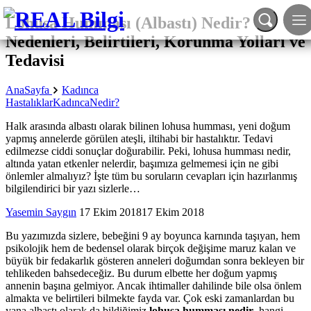
Lohusa Humması (Albastı) Nedir?
Nedenleri, Belirtileri, Korunma Yolları ve
Tedavisi
AnaSayfa
Kadınca
Hastalıklar
Kadınca
Nedir?
Halk arasında albastı olarak bilinen lohusa humması, yeni doğum
yapmış annelerde görülen ateşli, iltihabi bir hastalıktır. Tedavi
edilmezse ciddi sonuçlar doğurabilir. Peki, lohusa humması nedir,
altında yatan etkenler nelerdir, başımıza gelmemesi için ne gibi
önlemler almalıyız? İşte tüm bu soruların cevapları için hazırlanmış
bilgilendirici bir yazı sizlerle…
Yasemin Saygın
17 Ekim 2018
17 Ekim 2018
Bu yazımızda sizlere, bebeğini 9 ay boyunca karnında taşıyan, hem
psikolojik hem de bedensel olarak birçok değişime maruz kalan ve
büyük bir fedakarlık gösteren anneleri doğumdan sonra bekleyen bir
tehlikeden bahsedeceğiz. Bu durum elbette her doğum yapmış
annenin başına gelmiyor. Ancak ihtimaller dahilinde bile olsa önlem
almakta ve belirtileri bilmekte fayda var. Çok eski zamanlardan bu
yana albastı olarak da bildiğimiz
lohusa humması nedir
, hangi