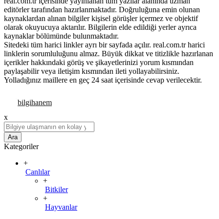
real.com.tr içerisinde yayınlanan tüm yazılar alanında uzman
editörler tarafından hazırlanmaktadır. Doğruluğuna emin olunan
kaynaklardan alınan bilgiler kişisel görüşler içermez ve objektif
olarak okuyucuya aktarılır. Bilgilerin elde edildiği yerler ayrıca
kaynaklar bölümünde bulunmaktadır.
Sitedeki tüm harici linkler ayrı bir sayfada açılır. real.com.tr harici
linklerin sorumluluğunu almaz. Büyük dikkat ve titizlikle hazırlanan
içerikler hakkındaki görüş ve şikayetlerinizi yorum kısmından
paylaşabilir veya iletişim kısmından ileti yollayabilirsiniz.
Yolladığınız maillere en geç 24 saat içerisinde cevap verilecektir.
x
Ara
Kategoriler
+
Canlılar
+
Bitkiler
+
Hayvanlar