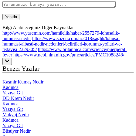
Bilgi Alabileceğiniz Diğer Kaynaklar
http://www.yasemin.com/hamilelik/haber/2557279-lohusalik-
hummasi-nedir
https://www.sozcu.com.tr/2018/saglik/lohusa-
hummasi-albasti-nedir-nedenleri-belirtileri-korunma-yollari-ve-
tedavisi-2329305/
https://www.britannica.com/science/puerperal-
fever
https://www.ncbi.nlm.nih.gov/pmc/articles/PMC1088248/
Benzer Yazılar
Kaşmir Kumaş Nedir
Kadınca
Yazıya Git
DD Krem Nedir
Kadınca
Yazıya Git
Makyaj Nedir
Kadınca
Yazıya Git
Büstiyer Nedir