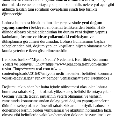
durumlarda ve neden ortaya çıkar, tehlikeli midir, nelere yol açar gibi
aklınıza takılan tüm soruların cevaplarını şimdi hep birlikte
öğreneceğiz.
Lohusa humması birtakım ihmaller çerçevesinde
yeni doğum
yapmış anneleri
bekleyen en önemli tehlikelerden biridir. Halk
dilinde
albastı
olarak adlandırılan bu durum yeni doğum yapmış
kadınların,
üreme ve idrar yollarındaki enfeksiyon
ve
iltihaplanma görülmesi durumudur. Lohusa hummasının başlıca
sebeplerinden biri, doğum yapılan koşulların hijyen olmaması ve bu
kurala yeterince özen gösterilmemesidir.
[renkbox baslik=”Miyom Nedir? Nedenleri, Belirtileri, Korunma
Yolları ve Tedavisi” link=”https://www.real.com.tr/miyom-nedir/”
resim=”https://www.real.com.tr/wp-
content/uploads/2016/07/miyom-nedir-nedenleri-belirtileri-korunma-
yollari-tedavisi.jpg” renk=”pembe” yenisekme=”evet”][/renkbox]
Doğumu takip eden bir hafta içinde nüksetmesi olası olan lohusa
humması rahatsızlığı, ilk olarak yüksek ateş belirtisi ile ortaya çıkar.
Geçmiş yıllarda tedavi şartlarının yeterli olmaması ve teşhisin
zamanında konamamasından dolayı yeni doğum yapmış annelerin
ölümüne sebep olan en önemli rahatsızlıklardan biriydi. Lohusalık
döneminde karnın birden yumuşaması ve akıntının normalden fazla
olması gibi belirtilerde vakit kaybetmeden doktora başvurulmalı ve