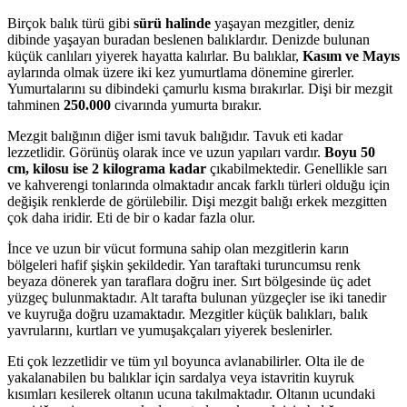
Birçok balık türü gibi
sürü halinde
yaşayan mezgitler, deniz
dibinde yaşayan buradan beslenen balıklardır. Denizde bulunan
küçük canlıları yiyerek hayatta kalırlar. Bu balıklar,
Kasım ve Mayıs
aylarında olmak üzere iki kez yumurtlama dönemine girerler.
Yumurtalarını su dibindeki çamurlu kısma bırakırlar. Dişi bir mezgit
tahminen
250.000
civarında yumurta bırakır.
Mezgit balığının diğer ismi tavuk balığıdır. Tavuk eti kadar
lezzetlidir. Görünüş olarak ince ve uzun yapıları vardır.
Boyu 50
cm, kilosu ise 2 kilograma kadar
çıkabilmektedir. Genellikle sarı
ve kahverengi tonlarında olmaktadır ancak farklı türleri olduğu için
değişik renklerde de görülebilir. Dişi mezgit balığı erkek mezgitten
çok daha iridir. Eti de bir o kadar fazla olur.
İnce ve uzun bir vücut formuna sahip olan mezgitlerin karın
bölgeleri hafif şişkin şekildedir. Yan taraftaki turuncumsu renk
beyaza dönerek yan taraflara doğru iner. Sırt bölgesinde üç adet
yüzgeç bulunmaktadır. Alt tarafta bulunan yüzgeçler ise iki tanedir
ve kuyruğa doğru uzamaktadır. Mezgitler küçük balıkları, balık
yavrularını, kurtları ve yumuşakçaları yiyerek beslenirler.
Eti çok lezzetlidir ve tüm yıl boyunca avlanabilirler. Olta ile de
yakalanabilen bu balıklar için sardalya veya istavritin kuyruk
kısımları kesilerek oltanın ucuna takılmaktadır. Oltanın ucundaki