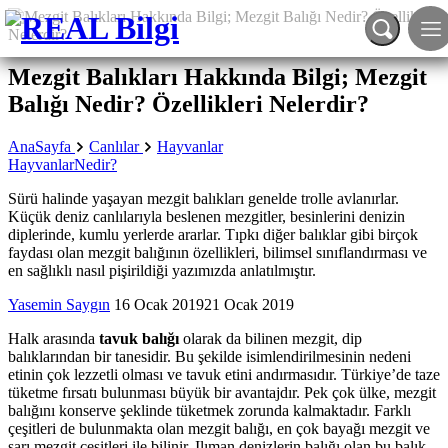
Mezgit Balıkları Hakkında Bilgi; Mezgit
Balığı Nedir? Özellikleri Nelerdir?
AnaSayfa
Canlılar
Hayvanlar
Hayvanlar
Nedir?
Sürü halinde yaşayan mezgit balıkları genelde trolle avlanırlar.
Küçük deniz canlılarıyla beslenen mezgitler, besinlerini denizin
diplerinde, kumlu yerlerde ararlar. Tıpkı diğer balıklar gibi birçok
faydası olan mezgit balığının özellikleri, bilimsel sınıflandırması ve
en sağlıklı nasıl pişirildiği yazımızda anlatılmıştır.
Yasemin Saygın
16 Ocak 2019
21 Ocak 2019
Halk arasında
tavuk balığı
olarak da bilinen mezgit, dip
balıklarından bir tanesidir. Bu şekilde isimlendirilmesinin nedeni
etinin çok lezzetli olması ve tavuk etini andırmasıdır. Türkiye’de taze
tüketme fırsatı bulunması büyük bir avantajdır. Pek çok ülke, mezgit
balığını konserve şeklinde tüketmek zorunda kalmaktadır. Farklı
çeşitleri de bulunmakta olan mezgit balığı, en çok bayağı mezgit ve
sarı mezgit çeşitleri ile bilinir. Ilıman denizlerin balığı olan bu balık,