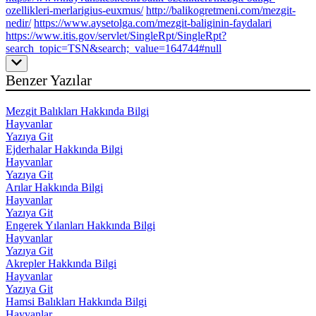
ozellikleri-merlarigius-euxmus/
http://balikogretmeni.com/mezgit-
nedir/
https://www.aysetolga.com/mezgit-baliginin-faydalari
https://www.itis.gov/servlet/SingleRpt/SingleRpt?
search_topic=TSN&search;_value=164744#null
Benzer Yazılar
Mezgit Balıkları Hakkında Bilgi
Hayvanlar
Yazıya Git
Ejderhalar Hakkında Bilgi
Hayvanlar
Yazıya Git
Arılar Hakkında Bilgi
Hayvanlar
Yazıya Git
Engerek Yılanları Hakkında Bilgi
Hayvanlar
Yazıya Git
Akrepler Hakkında Bilgi
Hayvanlar
Yazıya Git
Hamsi Balıkları Hakkında Bilgi
Hayvanlar