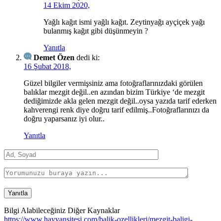
14 Ekim 2020,
Yağlı kağıt ismi yağlı kağıt. Zeytinyağı ayçiçek yağı
bulanmış kağıt gibi düşünmeyin ?
Yanıtla
Demet Özen
dedi ki:
16 Şubat 2018,
Güzel bilgiler vermişsiniz ama fotoğraflarınızdaki görülen
balıklar mezgit değil..en azından bizim Türkiye ‘de mezgit
dediğimizde akla gelen mezgit değil..oysa yazıda tarif ederken
kahverengi renk diye doğru tarif edilmiş..Fotoğraflarınızı da
doğru yaparsanız iyi olur..
Yanıtla
Bilgi Alabileceğiniz Diğer Kaynaklar
https://www.hayvansitesi.com/balik-ozellikleri/mezgit-baligi-