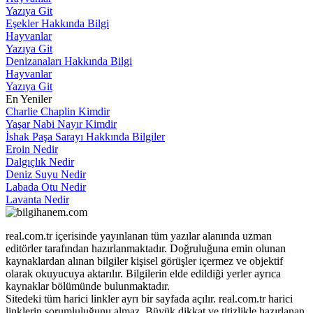
Yazıya Git
Eşekler Hakkında Bilgi
Hayvanlar
Yazıya Git
Denizanaları Hakkında Bilgi
Hayvanlar
Yazıya Git
En Yeniler
Charlie Chaplin Kimdir
Yaşar Nabi Nayır Kimdir
İshak Paşa Sarayı Hakkında Bilgiler
Eroin Nedir
Dalgıçlık Nedir
Deniz Suyu Nedir
Labada Otu Nedir
Lavanta Nedir
real.com.tr içerisinde yayınlanan tüm yazılar alanında uzman
editörler tarafından hazırlanmaktadır. Doğruluğuna emin olunan
kaynaklardan alınan bilgiler kişisel görüşler içermez ve objektif
olarak okuyucuya aktarılır. Bilgilerin elde edildiği yerler ayrıca
kaynaklar bölümünde bulunmaktadır.
Sitedeki tüm harici linkler ayrı bir sayfada açılır. real.com.tr harici
linklerin sorumluluğunu almaz. Büyük dikkat ve titizlikle hazırlanan