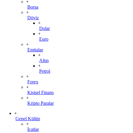
+
Borsa
+
Döviz
+
Dolar
+
Euro
+
Emtialar
+
Altın
+
Petrol
+
Forex
+
Kişisel Finans
+
Kripto Paralar
+
Genel Kültür
+
İcatlar