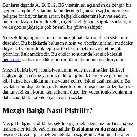
Bunların dışında A, D, B12, B6 vitaminleri açısından da zengin bir
içeriğe sahiptir. A vitamini kemiklerin gelişmesini sağlar, üreme ve
gelişme fonksiyonlarını artırır, bağışıklık sistemini kuvvetlendirir,
hücre fonksiyonlarını düzeltir, diş eti sağlığı için, sağlıklı saçlar için
ve de göz sağlığı için çok önemli bir göreve sahiptir.
Yüksek lif içeriğine sahip olan mezgit balıkları sindirim sistemini
düzenler. Bu balıklarda bulunan niasin ve riboflavin isimli maddeler
duygusal ve nörolojik tepki sistemlerini metabolizma etme gibi
görevleri üstlenmektedir. Bu etkiler sonucunda kronik kabızlık,
hemoroid
ve hazımsızlık gibi sorunların da önüne geçilmiş olur.
Mezgit balığı beyin fonksiyonlarının gelişmesini sağlar. Bilişsel
sağlığın gelişmesine yardımcı olduğu gibi alzheimer ve parkinson
gibi hafıza hastalıklarının meydana gelme riskini azaltmaktadır. Bu
faydalarının dışında birçok kanser türünün oluşmasını önler, kalp ve
damar sağlığını korur, kan şekerini düzenler, vücut fonksiyonlarının
daha sağlıklı bir şekilde çalışmasını sağlar.
Mezgit Balığı Nasıl Pişirilir?
Mezgit balığını sağlıklı bir şekilde pişirmek isterseniz kullanacağınız
malzemeler içinde yağ olmamalıdır.
Buğulama ya da ızgarada
pişirmek tavada pişirmekten çok daha sağlıklıdır. Bununla beraber