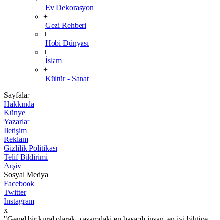
Ev Dekorasyon
+
Gezi Rehberi
+
Hobi Dünyası
+
İslam
+
Kültür - Sanat
Sayfalar
Hakkında
Künye
Yazarlar
İletişim
Reklam
Gizlilik Politikası
Telif Bildirimi
Arşiv
Sosyal Medya
Facebook
Twitter
Instagram
x
"Genel bir kural olarak, yaşamdaki en başarılı insan, en iyi bilgiye