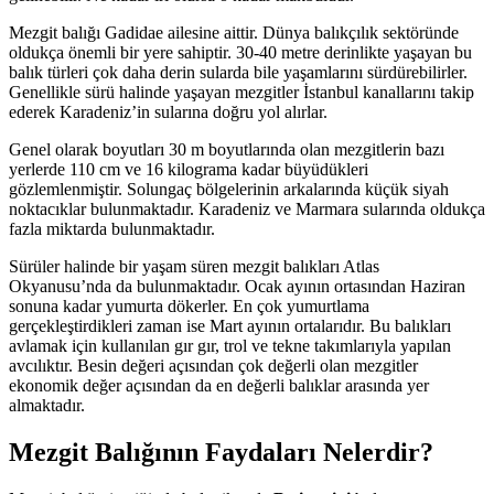
Mezgit balığı Gadidae ailesine aittir. Dünya balıkçılık sektöründe
oldukça önemli bir yere sahiptir. 30-40 metre derinlikte yaşayan bu
balık türleri çok daha derin sularda bile yaşamlarını sürdürebilirler.
Genellikle sürü halinde yaşayan mezgitler İstanbul kanallarını takip
ederek Karadeniz’in sularına doğru yol alırlar.
Genel olarak boyutları 30 m boyutlarında olan mezgitlerin bazı
yerlerde 110 cm ve 16 kilograma kadar büyüdükleri
gözlemlenmiştir. Solungaç bölgelerinin arkalarında küçük siyah
noktacıklar bulunmaktadır. Karadeniz ve Marmara sularında oldukça
fazla miktarda bulunmaktadır.
Sürüler halinde bir yaşam süren mezgit balıkları Atlas
Okyanusu’nda da bulunmaktadır. Ocak ayının ortasından Haziran
sonuna kadar yumurta dökerler. En çok yumurtlama
gerçekleştirdikleri zaman ise Mart ayının ortalarıdır. Bu balıkları
avlamak için kullanılan gır gır, trol ve tekne takımlarıyla yapılan
avcılıktır. Besin değeri açısından çok değerli olan mezgitler
ekonomik değer açısından da en değerli balıklar arasında yer
almaktadır.
Mezgit Balığının Faydaları Nelerdir?