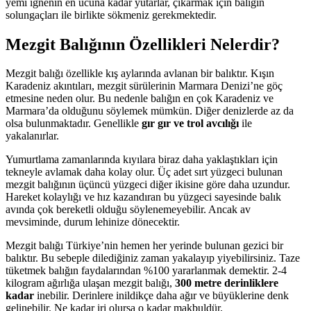
yemi iğnenin en ucuna kadar yutarlar, çıkarmak için balığın
solungaçları ile birlikte sökmeniz gerekmektedir.
Mezgit Balığının Özellikleri Nelerdir?
Mezgit balığı özellikle kış aylarında avlanan bir balıktır. Kışın
Karadeniz akıntıları, mezgit sürülerinin Marmara Denizi’ne göç
etmesine neden olur. Bu nedenle balığın en çok Karadeniz ve
Marmara’da olduğunu söylemek mümkün. Diğer denizlerde az da
olsa bulunmaktadır. Genellikle
gır gır ve trol avcılığı
ile
yakalanırlar.
Yumurtlama zamanlarında kıyılara biraz daha yaklaştıkları için
tekneyle avlamak daha kolay olur. Üç adet sırt yüzgeci bulunan
mezgit balığının üçüncü yüzgeci diğer ikisine göre daha uzundur.
Hareket kolaylığı ve hız kazandıran bu yüzgeci sayesinde balık
avında çok bereketli olduğu söylenemeyebilir. Ancak av
mevsiminde, durum lehinize dönecektir.
Mezgit balığı Türkiye’nin hemen her yerinde bulunan gezici bir
balıktır. Bu sebeple dilediğiniz zaman yakalayıp yiyebilirsiniz. Taze
tüketmek balığın faydalarından %100 yararlanmak demektir. 2-4
kilogram ağırlığa ulaşan mezgit balığı,
300 metre derinliklere
kadar
inebilir. Derinlere inildikçe daha ağır ve büyüklerine denk
gelinebilir. Ne kadar iri olursa o kadar makbuldür.