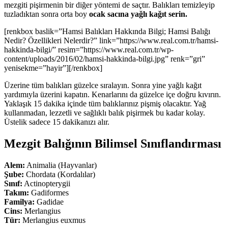
mezgiti pişirmenin bir diğer yöntemi de saçtır. Balıkları temizleyip
tuzladıktan sonra orta boy
ocak sacına yağlı kağıt serin.
[renkbox baslik=”Hamsi Balıkları Hakkında Bilgi; Hamsi Balığı
Nedir? Özellikleri Nelerdir?” link=”https://www.real.com.tr/hamsi-
hakkinda-bilgi/” resim=”https://www.real.com.tr/wp-
content/uploads/2016/02/hamsi-hakkinda-bilgi.jpg” renk=”gri”
yenisekme=”hayir”][/renkbox]
Üzerine tüm balıkları güzelce sıralayın. Sonra yine yağlı kağıt
yardımıyla üzerini kapatın. Kenarlarını da güzelce içe doğru kıvırın.
Yaklaşık 15 dakika içinde tüm balıklarınız pişmiş olacaktır. Yağ
kullanmadan, lezzetli ve sağlıklı balık pişirmek bu kadar kolay.
Üstelik sadece 15 dakikanızı alır.
Mezgit Balığının Bilimsel Sınıflandırması
Alem:
Animalia (Hayvanlar)
Şube:
Chordata (Kordalılar)
Sınıf:
Actinopterygii
Takım:
Gadiformes
Familya:
Gadidae
Cins:
Merlangius
Tür:
Merlangius euxmus