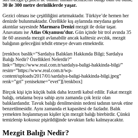
30 ile 300 metre derinliklerde yaşar.
Gezici olması ise çeşitliliğini artırmaktadır. Türkiye’de hemen her
denizde bulunmaktadır. Özellikle kış aylarında meydana gelen
akıntılar sayesinde
Marmara Denizi
mezgit ile dolar taşar.
Anavatanı ise
Atlas Okyanusu’dur.
Gün içinde bir trol avında 35
ile 60 arasında mezgit avlanabilir ancak kalitesiz avcılık, mezgit
balığının geleceğini tehdit etmeye devam etmektedir.
[renkbox baslik=”Sardalya Balıkları Hakkında Bilgi; Sardalya
Balığı Nedir? Özellikleri Nelerdir?”
link=”https://www.real.com.tr/sardalya-baligi-hakkinda-bilgi/”
resim=”https://www.real.com.tr/wp-
content/uploads/2017/01/sardalya-baligi-hakkinda-bilgi.jpeg”
renk=”gri” yenisekme=”evet”][/renkbox]
Birçok kişi için küçük balık daha lezzetli kabul edilir. Fakat mezgit
balığı, ortalama boya sahip aynı zamanda çok leziz olan
balıklardandır. Tavuk balığı denilmesinin nedeni tadının tavuk etine
benzetilmesidir. Aynı zamanda et kapasitesi de fazladır. Balık
yemekten hoşlanmayan kişiler için mezgit balığı birebirdir. Çünkü
temizlenip kokusuz pişirildiğinde tavuktan farkı kalmayacaktır.
Mezgit Balığı Nedir?