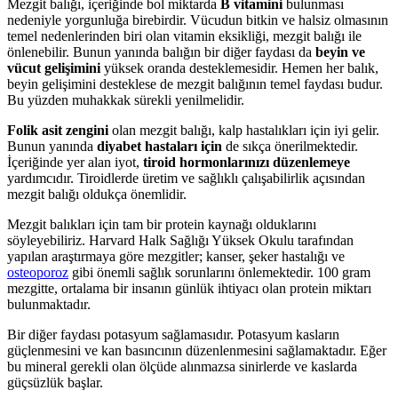
Mezgit balığı, içeriğinde bol miktarda
B vitamini
bulunması
nedeniyle yorgunluğa birebirdir. Vücudun bitkin ve halsiz olmasının
temel nedenlerinden biri olan vitamin eksikliği, mezgit balığı ile
önlenebilir. Bunun yanında balığın bir diğer faydası da
beyin ve
vücut gelişimini
yüksek oranda desteklemesidir. Hemen her balık,
beyin gelişimini desteklese de mezgit balığının temel faydası budur.
Bu yüzden muhakkak sürekli yenilmelidir.
Folik asit zengini
olan mezgit balığı, kalp hastalıkları için iyi gelir.
Bunun yanında
diyabet hastaları için
de sıkça önerilmektedir.
İçeriğinde yer alan iyot,
tiroid hormonlarınızı düzenlemeye
yardımcıdır. Tiroidlerde üretim ve sağlıklı çalışabilirlik açısından
mezgit balığı oldukça önemlidir.
Mezgit balıkları için tam bir protein kaynağı olduklarını
söyleyebiliriz. Harvard Halk Sağlığı Yüksek Okulu tarafından
yapılan araştırmaya göre mezgitler; kanser, şeker hastalığı ve
osteoporoz
gibi önemli sağlık sorunlarını önlemektedir. 100 gram
mezgitte, ortalama bir insanın günlük ihtiyacı olan protein miktarı
bulunmaktadır.
Bir diğer faydası potasyum sağlamasıdır. Potasyum kasların
güçlenmesini ve kan basıncının düzenlenmesini sağlamaktadır. Eğer
bu mineral gerekli olan ölçüde alınmazsa sinirlerde ve kaslarda
güçsüzlük başlar.