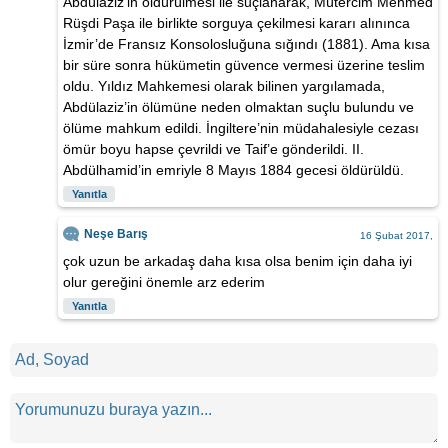
Abdülaziz’in öldürülmesi ile suçlanarak, Mütercim Mehmed
Rüşdi Paşa ile birlikte sorguya çekilmesi kararı alınınca
İzmir’de Fransız Konsolosluğuna sığındı (1881). Ama kısa
bir süre sonra hükümetin güvence vermesi üzerine teslim
oldu. Yıldız Mahkemesi olarak bilinen yargılamada,
Abdülaziz’in ölümüne neden olmaktan suçlu bulundu ve
ölüme mahkum edildi. İngiltere’nin müdahalesiyle cezası
ömür boyu hapse çevrildi ve Taif’e gönderildi. II.
Abdülhamid’in emriyle 8 Mayıs 1884 gecesi öldürüldü.
Yanıtla
Neşe Barış
16 Şubat 2017,
çok uzun be arkadaş daha kısa olsa benim için daha iyi
olur gereğini önemle arz ederim
Yanıtla