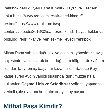
[renkbox baslik=”Şair Eşref Kimdir? Hayatı ve Eserleri”
link=”https://www.real.com.tr/sair-esref-kimdir/”
resim=”https://www.real.com.tr/wp-
content/uploads/2018/02/sair-esref-kimdir-hayati-hakkinda-
bilgi.jpg” renk=”kahve” yenisekme=”evet”][/renkbox]
Mithat Paşa sahip olduğu sıkı ve disiplinli yönetim anlayışı
sayesinde, valisi olarak bulunduğu tüm bölgelerde sağlam
istihdamlar yapmış, başarılar kazanmıştır. Sadece 9 ay
kadar süren Aydın valiliği sırasında, günümüzde hala
kullanılan
Çeşme, Urla ve Seferihisar
yollarını yaptırarak
verimli çalışmalarını her daim ortaya koymuştur.
Mithat Paşa Kimdir?