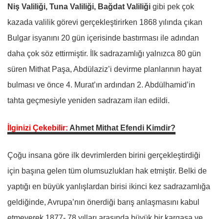
Niş Valiliği, Tuna Valiliği, Bağdat Valiliği
gibi pek çok
kazada valilik görevi gerçekleştirirken 1868 yılında çıkan
Bulgar isyanını 20 gün içerisinde bastırması ile adından
daha çok söz ettirmiştir. İlk sadrazamlığı yalnızca 80 gün
süren Mithat Paşa, Abdülaziz’i devirme planlarının hayat
bulması ve önce 4. Murat’ın ardından 2. Abdülhamid’in
tahta geçmesiyle yeniden sadrazam ilan edildi.
İlginizi Çekebilir:
Ahmet Mithat Efendi Kimdir?
Çoğu insana göre ilk devrimlerden birini gerçekleştirdiği
için başına gelen tüm olumsuzlukları hak etmiştir. Belki de
yaptığı en büyük yanlışlardan birisi ikinci kez sadrazamlığa
geldiğinde, Avrupa’nın önerdiği barış anlaşmasını kabul
etmeyerek 1877- 78 yılları arasında büyük bir kargaşa ve