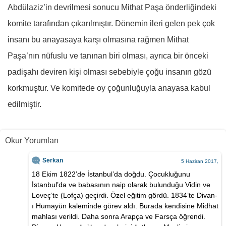
Abdülaziz’in devrilmesi sonucu Mithat Paşa önderliğindeki
komite tarafından çıkarılmıştır. Dönemin ileri gelen pek çok
insanı bu anayasaya karşı olmasına rağmen Mithat
Paşa’nın nüfuslu ve tanınan biri olması, ayrıca bir önceki
padişahı deviren kişi olması sebebiyle çoğu insanın gözü
korkmuştur. Ve komitede oy çoğunluğuyla anayasa kabul
edilmiştir.
Okur Yorumları
Serkan
5 Haziran 2017,
18 Ekim 1822’de İstanbul’da doğdu. Çocukluğunu
İstanbul’da ve babasının naip olarak bulunduğu Vidin ve
Loveç’te (Lofça) geçirdi. Özel eğitim gördü. 1834’te Divan-
ı Humayün kaleminde görev aldı. Burada kendisine Midhat
mahlası verildi. Daha sonra Arapça ve Farsça öğrendi.