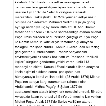
kalabildi. 1873 başlarında adliye nazırlığına getirildi.
Temsili meclisin gerekliliğine ilişkin layiha hazırlaması
üzerine Eylül 1873’te Selanik valiliğine atanarak
merkezden uzaklaştırıldı. 1875’te yeniden adliye nazırı
olduysa da Sadrazam Mehmed Nedim Paşa’yla görüş
ayrılığı nedeniyle üç ay sonra istifa etti. II. Abdülhamid
tarafından 17 Aralık 1876’da sadrazamlığa atanan Midhat
Paşa, uzun süreden beri üzerinde çalıştığı ve Ziya Paşa
ile Namık Kemal’in katkılarıyla tamamladığı anayasa
taslağını Padişaha sundu. “Kanun-ı Cedid” adlı bu taslağı
geri çeviren II. Abdülhamid, Fransız Anayasasını
çevirterek yeni bir taslak hazırlattı ve Padişaha “tehlikeli
kişileri” sürgüne gönderme yetkisi veren, ünlü 113.
maddeyi de ekletti. Kanun-i Esasi olarak bilinen anayasa,
kesin biçimini aldıktan sonra, padişahın hatt-ı
hümayunuyla kabul ve ilan edildi. (23 Aralık 1876) Midhat
Paşa’nın saraya karşı tutumundan rahatsız olan II.
Abdülhamid, Midhat Paşa’yı 5 Şubat 1877’de
sadrazamlıktan alarak ülkeyi terk etmesini emretti. Bir süre
Avrupa’da kalan ve ertesi yıl Girit’e dönmesine izin verilen
Midhat Paşa, Aralık 1878’de Suriye valiliğine atandı.