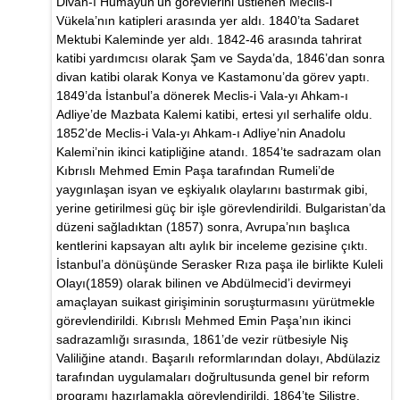
Divan-ı Humayün’ün görevlerini üstlenen Meclis-i
Vükela’nın katipleri arasında yer aldı. 1840’ta Sadaret
Mektubi Kaleminde yer aldı. 1842-46 arasında tahrirat
katibi yardımcısı olarak Şam ve Sayda’da, 1846’dan sonra
divan katibi olarak Konya ve Kastamonu’da görev yaptı.
1849’da İstanbul’a dönerek Meclis-i Vala-yı Ahkam-ı
Adliye’de Mazbata Kalemi katibi, ertesi yıl serhalife oldu.
1852’de Meclis-i Vala-yı Ahkam-ı Adliye’nin Anadolu
Kalemi’nin ikinci katipliğine atandı. 1854’te sadrazam olan
Kıbrıslı Mehmed Emin Paşa tarafından Rumeli’de
yaygınlaşan isyan ve eşkiyalık olaylarını bastırmak gibi,
yerine getirilmesi güç bir işle görevlendirildi. Bulgaristan’da
düzeni sağladıktan (1857) sonra, Avrupa’nın başlıca
kentlerini kapsayan altı aylık bir inceleme gezisine çıktı.
İstanbul’a dönüşünde Serasker Rıza paşa ile birlikte Kuleli
Olayı(1859) olarak bilinen ve Abdülmecid’i devirmeyi
amaçlayan suikast girişiminin soruşturmasını yürütmekle
görevlendirildi. Kıbrıslı Mehmed Emin Paşa’nın ikinci
sadrazamlığı sırasında, 1861’de vezir rütbesiyle Niş
Valiliğine atandı. Başarılı reformlarından dolayı, Abdülaziz
tarafından uygulamaları doğrultusunda genel bir reform
programı hazırlamakla görevlendirildi. 1864’te Silistre,