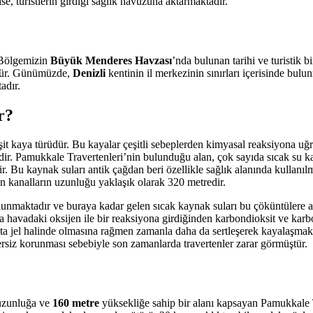
, turistlerin girdiği sağlık havuzuna aktarmaktadır.
 Bölgemizin
Büyük Menderes Havzası
’nda bulunan tarihi ve turistik 
üştür. Günümüzde,
Denizli
kentinin il merkezinin sınırları içerisinde bulu
adır.
r?
eşit kaya türüdür. Bu kayalar çeşitli sebeplerden kimyasal reaksiyona u
ir. Pamukkale Travertenleri’nin bulunduğu alan, çok sayıda sıcak su kay
. Bu kaynak suları antik çağdan beri özellikle sağlık alanında kullanıl
yan kanalların uzunluğu yaklaşık olarak 320 metredir.
lunmaktadır ve buraya kadar gelen sıcak kaynak suları bu çöküntülere a
a havadaki oksijen ile bir reaksiyona girdiğinden karbondioksit ve kar
başta jel halinde olmasına rağmen zamanla daha da sertleşerek kayalaşmak
rsiz korunması sebebiyle son zamanlarda travertenler zarar görmüştür.
zunluğa ve
160 metre
yüksekliğe sahip bir alanı kapsayan Pamukkale T