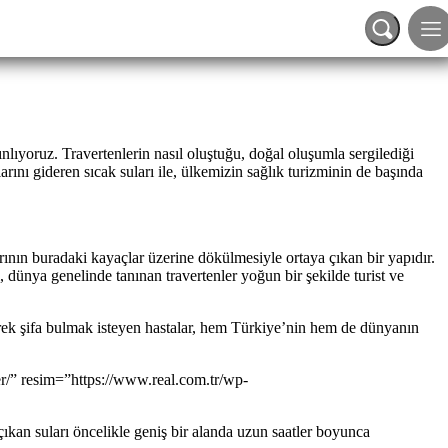
nlıyoruz. Travertenlerin nasıl oluştuğu, doğal oluşumla sergilediği
arını gideren sıcak suları ile, ülkemizin sağlık turizminin de başında
ının buradaki kayaçlar üzerine dökülmesiyle ortaya çıkan bir yapıdır.
 dünya genelinde tanınan travertenler yoğun bir şekilde turist ve
rerek şifa bulmak isteyen hastalar, hem Türkiye’nin hem de dünyanın
er/” resim=”https://www.real.com.tr/wp-
çıkan suları öncelikle geniş bir alanda uzun saatler boyunca