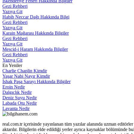
İskenderiye Feneri Hakkında Bilgiler
Gezi Rehberi
Yazıya Git
Habib Neccar Dağı Hakkında Bilgi
Gezi Rehberi
Yazıya Git
Karain Mağarası Hakkında Bilgiler
Gezi Rehberi
Yazıya Git
Mescid-i Haram Hakkında Bilgiler
Gezi Rehberi
Yazıya Git
En Yeniler
Charlie Chaplin Kimdir
Yaşar Nabi Nayır Kimdir
İshak Paşa Sarayı Hakkında Bilgiler
Eroin Nedir
Dalgıçlık Nedir
Deniz Suyu Nedir
Labada Otu Nedir
Lavanta Nedir
real.com.tr içerisinde yayınlanan tüm yazılar alanında uzman editörle
aktarılır. Bilgilerin elde edildiği yerler ayrıca kaynaklar bölümünde b