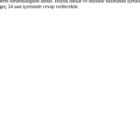
linklerin sorumluluğunu almaz. Büyük dikkat ve titizlikle hazırlanan içer
 geç 24 saat içerisinde cevap verilecektir.