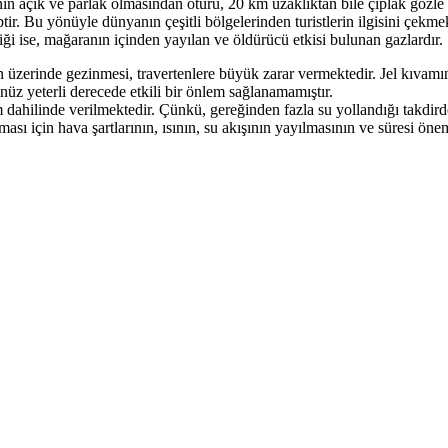
n açık ve parlak olmasından ötürü, 20 km uzaklıktan bile çıplak gözle gör
ir. Bu yönüyle dünyanın çeşitli bölgelerinden turistlerin ilgisini çek
 ise, mağaranın içinden yayılan ve öldürücü etkisi bulunan gazlardır.
n üzerinde gezinmesi, travertenlere büyük zarar vermektedir. Jel kıvam
 henüz yeterli derecede etkili bir önlem sağlanamamıştır.
ram dahilinde verilmektedir. Çünkü, gereğinden fazla su yollandığı tak
ası için hava şartlarının, ısının, su akışının yayılmasının ve süresi öneml