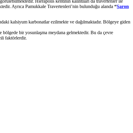
ülebilmektedir. Hierapolis kentinin kalıntıları da travertenler ile
mektedir. Ayrıca Pamukkale Travertenleri’nin bulunduğu alanda
“
Şaron
ındaki kalsiyum karbonatlar ezilmekte ve dağılmaktadır. Bölgeye giden
dirde bölgede bir yosunlaşma meydana gelmektedir. Bu da çevre
i faktörlerdir.