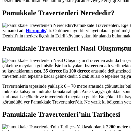
bekletmektedir. İnsan vücudunu yakmayacak seviyeye eriştiği zaman ise
Pamukkale Travertenleri Nerededir?
Pamukkale Travertenleri, Ege
zamanki adı
Hierapolis
’tir. O dönem ayrı bir vilayet olarak görülm
Denizli’nin merkez ilçesinin Ecirli köyüne yakın bir alanda bulunmakt
Pamukkale Travertenleri Nasıl Oluşmuştu
Traverten aslında bir ç
çökelme meydana gelmiştir. İşte bu kayalara
traverten
adı verilmekted
su kaynaklarının ısısı,
35 derece ila 100 derece
arasında değişmektedir
travertenlerin tepesine kadar gelmektedir. Sıcak suları o tepelere taşı
Travertenlerin tepesinde yaklaşık 6 – 70 metre arasında çöküntüler bu
miktarda kalsiyum hidrokarbonata sahiptir. Ancak açığa çıktıktan sonr
karbonat ise çökelir ve travertenleri meydana getirir. Bu çökelti ilk 
göründüğü yer Pamukkale Travertenleri’dir. Ne yazık ki bölgenin yete
Pamukkale Travertenleri’nin Tarihçesi
Yaklaşık olarak
2200 metre
u