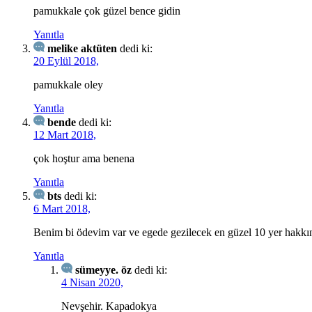
pamukkale çok güzel bence gidin
Yanıtla
melike aktüten
dedi ki:
20 Eylül 2018,
pamukkale oley
Yanıtla
bende
dedi ki:
12 Mart 2018,
çok hoştur ama benena
Yanıtla
bts
dedi ki:
6 Mart 2018,
Benim bi ödevim var ve egede gezilecek en güzel 10 yer hakkın
Yanıtla
sümeyye. öz
dedi ki:
4 Nisan 2020,
Nevşehir. Kapadokya