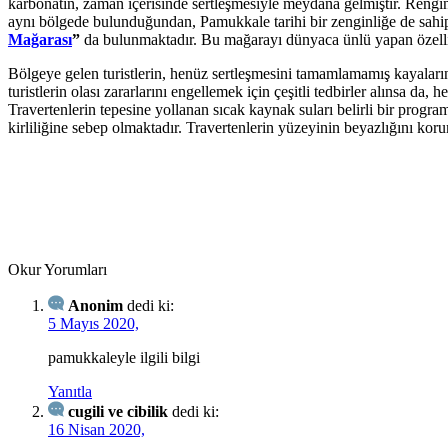
karbonatın, zaman içerisinde sertleşmesiyle meydana gelmiştir. Rengini
aynı bölgede bulunduğundan, Pamukkale tarihi bir zenginliğe de sahipt
Mağarası
”
da bulunmaktadır. Bu mağarayı dünyaca ünlü yapan özelliği
Bölgeye gelen turistlerin, henüz sertleşmesini tamamlamamış kayaları
turistlerin olası zararlarını engellemek için çeşitli tedbirler alınsa da,
Travertenlerin tepesine yollanan sıcak kaynak suları belirli bir prog
kirliliğine sebep olmaktadır. Travertenlerin yüzeyinin beyazlığını korum
Okur Yorumları
Anonim
dedi ki:
5 Mayıs 2020,
pamukkaleyle ilgili bilgi
Yanıtla
cugili ve cibilik
dedi ki:
16 Nisan 2020,