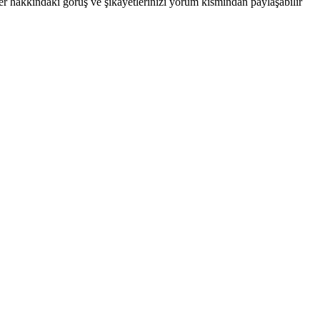
ikler hakkındaki görüş ve şikayetlerinizi yorum kısmından paylaşabilir