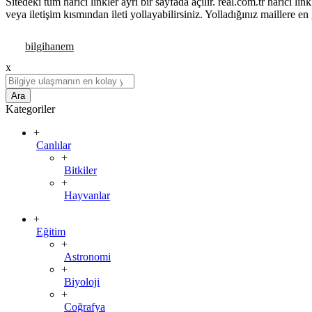
Sitedeki tüm harici linkler ayrı bir sayfada açılır. real.com.tr harici 
veya iletişim kısmından ileti yollayabilirsiniz. Yolladığınız maillere en
x
Ara
Kategoriler
+
Canlılar
+
Bitkiler
+
Hayvanlar
+
Eğitim
+
Astronomi
+
Biyoloji
+
Coğrafya