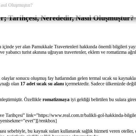
r; Tarihçesi, Nerededir, Nasıl Oluşmuştur?
rı içinde yer alan Pamukkale Travertenleri hakkında önemli bilgileri yayı
 ve yabancı turist akınına uğrayan travertenler, eklem ve romatizma ağrıl
olaylar sonucu oluşmuş fay hatlarından gelen termal sıcak su kaynaklar
aynağı olan
17 adet sıcak su alanı
içermektedir. Sadece ülkemizde değil,
nleştirmiştir. Özellikle
romatizmaya
iyi geldiği belirtilen bu sulara gi
ve Tarihçesi” link=”https://www.real.com.tr/balikli-gol-hakkinda-bilgil
” yenisekme=”evet”][/renkbox]
ı sebebiyle, bu kaynak suları kullanarak sağlık hizmeti veren oteller, 