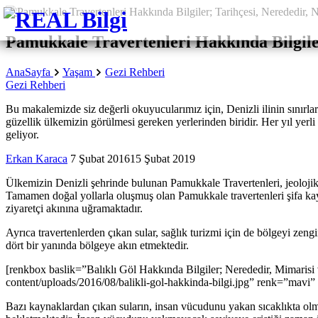
Pamukkale Travertenleri Hakkında Bilgile
AnaSayfa
Yaşam
Gezi Rehberi
Gezi Rehberi
Bu makalemizde siz değerli okuyucularımız için, Denizli ilinin sınırla
güzellik ülkemizin görülmesi gereken yerlerinden biridir. Her yıl yerli
geliyor.
Erkan Karaca
7 Şubat 2016
15 Şubat 2019
Ülkemizin Denizli şehrinde bulunan Pamukkale Travertenleri, jeolojik 
Tamamen doğal yollarla oluşmuş olan Pamukkale travertenleri şifa k
ziyaretçi akınına uğramaktadır.
Ayrıca travertenlerden çıkan sular, sağlık turizmi için de bölgeyi zengi
dört bir yanında bölgeye akın etmektedir.
[renkbox baslik=”Balıklı Göl Hakkında Bilgiler; Nerededir, Mimarisi 
content/uploads/2016/08/balikli-gol-hakkinda-bilgi.jpg” renk=”mavi
Bazı kaynaklardan çıkan suların, insan vücudunu yakan sıcaklıkta olmas