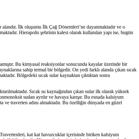
bir alandır. İlk oluşumu İlk Çağ Dönemleri’ne dayanmaktadır ve o
nmaktadır. Hierapolis şehrinin kalesi olarak kullanılan yapı ise, bugün
ğramıştır. Bu kimyasal reaksiyonlar sonucunda kayalar üzerinde bir
naklarına sahip termal bir bölgedir. On yedi farklı alanda çıkan sıcak
maktadır. Bölgedeki sıcak sular kaynaktan çıktıktan sonra
ktarılmaktadır. Sıcak su kaynağından çıkan sular ilk olarak yüksek
bonmonoksit sudan ayrılır ve havaya karışır. Bu esnada kalsiyum
ta ve traverten adını almaktadır. Bu özelliğin dünyada en güzel
ravertenleri, kat kat havuzcuklar içerisinde biriken kalsiyum