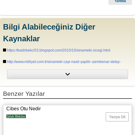
Bilgi Alabileceğiniz Diğer
Kaynaklar
https://kadirbekci53.blogspot.com/2010/10/sinameki-cicegi.html
http://www.milliyet.com.tr/sinameki-cayi-nasil-yapilir–pembenar-detay-
alternatiftip-2709589/
http://www.haber7.com/saglik/haber/2817359-sinameki-faydalari-nelerdir-
sinameki-cayi-zayiflatir-mi/?detay=2
Benzer Yazılar
https://www.tarifsizcaylar.com/sinameki-nedir-sinameki-otu-yararlari-
zararlari/
Cibes Otu Nedir
Şifalı Bitkiler
Yazıya Git