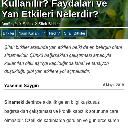
Kullanılır? Faydaları ve
Yan Etkileri Nelerdir?
AnaSayfa
Sağlık
Şifalı Bitkiler
Bitkiler
Nasıl Kullanılır?
Nedir?
Şifalı Bitkiler
Şifalı bitkiler arasında yan etkileri belki de en belirgin olanı
sinamekidir. Çünkü bağırsakları çalıştırması amacıyla
kullanılan bitki aşırıya kaçıldığında ishal ve tansiyon
düşüklüğü gibi yan etkilere yol açmaktadır.
6 Mayıs 2019
Yasemin Saygın
Sinameki
denince akla ilk gelen bilgi kuşkusuz
bağırsakları çalıştırması ve kronik kabızlık sorununa çare
olmasıdır. Özellikle kadınlarda görülen ve günlerce süren