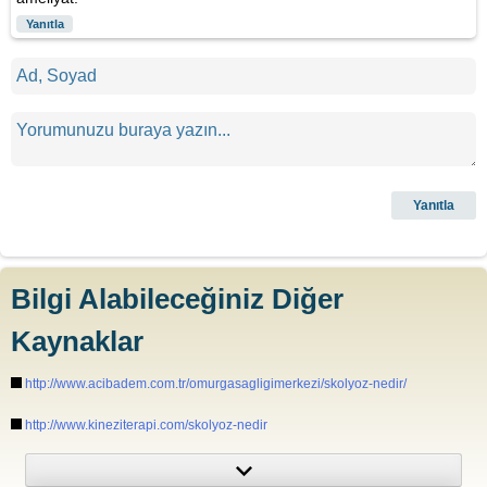
Yanıtla
Bilgi Alabileceğiniz Diğer
Kaynaklar
http://www.acibadem.com.tr/omurgasagligimerkezi/skolyoz-nedir/
http://www.kineziterapi.com/skolyoz-nedir
https://www.mayoclinic.org/diseases-conditions/scoliosis/symptoms-
causes/syc-20350716