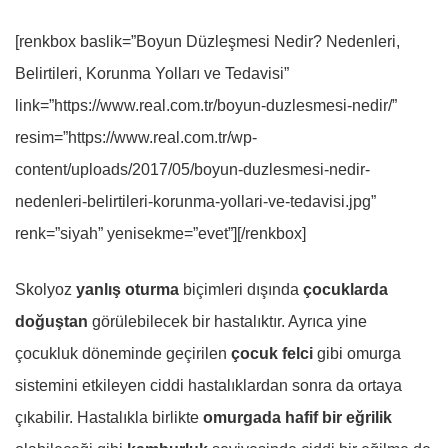
[renkbox baslik=”Boyun Düzleşmesi Nedir? Nedenleri,
Belirtileri, Korunma Yolları ve Tedavisi”
link=”https://www.real.com.tr/boyun-duzlesmesi-nedir/”
resim=”https://www.real.com.tr/wp-
content/uploads/2017/05/boyun-duzlesmesi-nedir-
nedenleri-belirtileri-korunma-yollari-ve-tedavisi.jpg”
renk=”siyah” yenisekme=”evet”][/renkbox]
Skolyoz
yanlış oturma
biçimleri dışında
çocuklarda
doğuştan
görülebilecek bir hastalıktır. Ayrıca yine
çocukluk döneminde geçirilen
çocuk felci
gibi omurga
sistemini etkileyen ciddi hastalıklardan sonra da ortaya
çıkabilir. Hastalıkla birlikte
omurgada hafif bir eğrilik