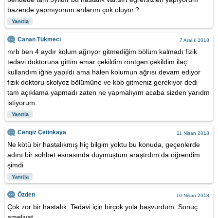
bazende yapmıyorum.arılarım çok oluyor.?
Yanıtla
Canan Tükmeci
7 Aralık 2018,
mrb ben 4 aydır kolum ağrıyor gitmediğim bölüm kalmadı fizik
tedavi doktoruna gittim emar çekildim röntgen çekildim ilaç
kullandım iğne yapıldı ama halen kolumun ağrısı devam ediyor
fizik doktoru skolyoz bölümüne ve kbb gitmeniz gerekiyor dedi
tam açıklama yapmadı zaten ne yapmalıyım acaba sizden yarıdm
istiyorum.
Yanıtla
Cengiz Çetinkaya
11 Nisan 2018,
Ne kötü bir hastalıkmış hiç bilgim yoktu bu konuda, geçenlerde
adını bir sohbet esnasında duymuştum araştrdım da öğrendim
şimdi
Yanıtla
Özden
10 Nisan 2018,
Çok zor bir hastalık. Tedavi için birçok yola başvurdum. Sonuç
ameliyat.