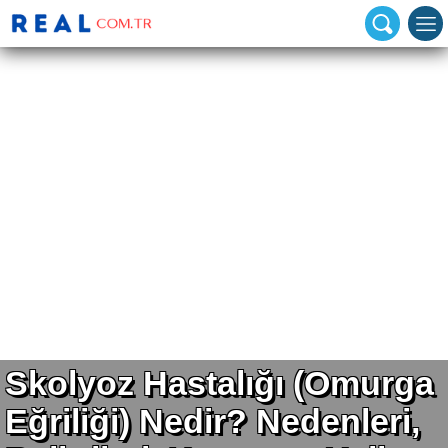
Skolyoz Hastalığı (Omurga
Eğriliği) Nedir? Nedenleri,