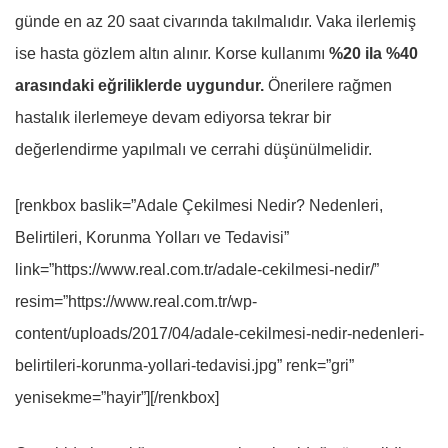
günde en az 20 saat civarında takılmalıdır. Vaka ilerlemiş
ise hasta gözlem altın alınır. Korse kullanımı
%20 ila %40
arasındaki eğriliklerde uygundur.
Önerilere rağmen
hastalık ilerlemeye devam ediyorsa tekrar bir
değerlendirme yapılmalı ve cerrahi düşünülmelidir.
[renkbox baslik=”Adale Çekilmesi Nedir? Nedenleri,
Belirtileri, Korunma Yolları ve Tedavisi”
link=”https://www.real.com.tr/adale-cekilmesi-nedir/”
resim=”https://www.real.com.tr/wp-
content/uploads/2017/04/adale-cekilmesi-nedir-nedenleri-
belirtileri-korunma-yollari-tedavisi.jpg” renk=”gri”
yenisekme=”hayir”][/renkbox]