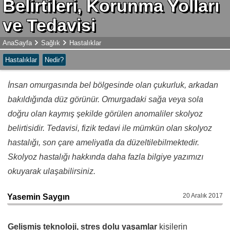
Belirtileri, Korunma Yolları
ve Tedavisi
AnaSayfa
Sağlık
Hastalıklar
Hastalıklar
Nedir?
İnsan omurgasında bel bölgesinde olan çukurluk, arkadan
bakıldığında düz görünür. Omurgadaki sağa veya sola
doğru olan kaymış şekilde görülen anomaliler skolyoz
belirtisidir. Tedavisi, fizik tedavi ile mümkün olan skolyoz
hastalığı, son çare ameliyatla da düzeltilebilmektedir.
Skolyoz hastalığı hakkında daha fazla bilgiye yazımızı
okuyarak ulaşabilirsiniz.
20 Aralık 2017
Yasemin Saygın
Gelişmiş teknoloji, stres dolu yaşamlar
kişilerin