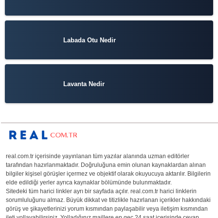
Labada Otu Nedir
Lavanta Nedir
real.com.tr içerisinde yayınlanan tüm yazılar alanında uzman editörler
tarafından hazırlanmaktadır. Doğruluğuna emin olunan kaynaklardan alınan
bilgiler kişisel görüşler içermez ve objektif olarak okuyucuya aktarılır. Bilgilerin
elde edildiği yerler ayrıca kaynaklar bölümünde bulunmaktadır.
Sitedeki tüm harici linkler ayrı bir sayfada açılır. real.com.tr harici linklerin
sorumluluğunu almaz. Büyük dikkat ve titizlikle hazırlanan içerikler hakkındaki
görüş ve şikayetlerinizi yorum kısmından paylaşabilir veya iletişim kısmından
ileti yollayabilirsiniz. Yolladığınız maillere en geç 24 saat içerisinde cevap