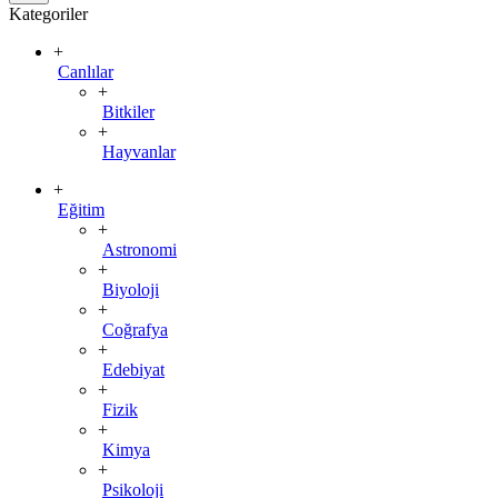
Kategoriler
+
Canlılar
+
Bitkiler
+
Hayvanlar
+
Eğitim
+
Astronomi
+
Biyoloji
+
Coğrafya
+
Edebiyat
+
Fizik
+
Kimya
+
Psikoloji