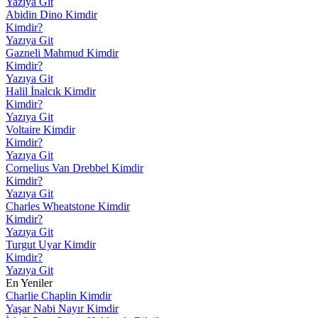
Yazıya Git
Abidin Dino Kimdir
Kimdir?
Yazıya Git
Gazneli Mahmud Kimdir
Kimdir?
Yazıya Git
Halil İnalcık Kimdir
Kimdir?
Yazıya Git
Voltaire Kimdir
Kimdir?
Yazıya Git
Cornelius Van Drebbel Kimdir
Kimdir?
Yazıya Git
Charles Wheatstone Kimdir
Kimdir?
Yazıya Git
Turgut Uyar Kimdir
Kimdir?
Yazıya Git
En Yeniler
Charlie Chaplin Kimdir
Yaşar Nabi Nayır Kimdir