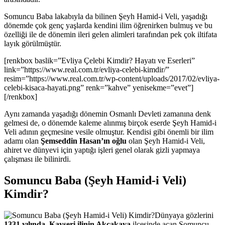
Somuncu Baba lakabıyla da bilinen Şeyh Hamid-i Veli, yaşadığı
dönemde çok genç yaşlarda kendini ilim öğrenirken bulmuş ve bu
özelliği ile de dönemin ileri gelen alimleri tarafından pek çok iltifata
layık görülmüştür.
[renkbox baslik=”Evliya Çelebi Kimdir? Hayatı ve Eserleri”
link=”https://www.real.com.tr/evliya-celebi-kimdir/”
resim=”https://www.real.com.tr/wp-content/uploads/2017/02/evliya-
celebi-kisaca-hayati.png” renk=”kahve” yenisekme=”evet”]
[/renkbox]
Aynı zamanda yaşadığı dönemin Osmanlı Devleti zamanına denk
gelmesi de, o dönemde kaleme alınmış birçok eserde Şeyh Hamid-i
Veli adının geçmesine vesile olmuştur. Kendisi gibi önemli bir ilim
adamı olan
Şemseddin Hasan’ın oğlu
olan Şeyh Hamid-i Veli,
ahiret ve dünyevi için yaptığı işleri genel olarak gizli yapmaya
çalışması ile bilinirdi.
Somuncu Baba (Şeyh Hamid-i Veli)
Kimdir?
Dünyaya gözlerini
1331 yılında, Kayseri ilinin Akçakaya
ilçesinde açan Somuncu