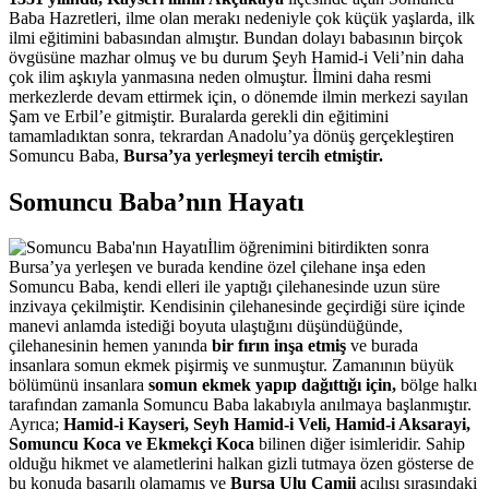
Baba Hazretleri, ilme olan merakı nedeniyle çok küçük yaşlarda, ilk
ilmi eğitimini babasından almıştır. Bundan dolayı babasının birçok
övgüsüne mazhar olmuş ve bu durum Şeyh Hamid-i Veli’nin daha
çok ilim aşkıyla yanmasına neden olmuştur. İlmini daha resmi
merkezlerde devam ettirmek için, o dönemde ilmin merkezi sayılan
Şam ve Erbil’e gitmiştir. Buralarda gerekli din eğitimini
tamamladıktan sonra, tekrardan Anadolu’ya dönüş gerçekleştiren
Somuncu Baba,
Bursa’ya yerleşmeyi tercih etmiştir.
Somuncu Baba’nın Hayatı
İlim öğrenimini bitirdikten sonra
Bursa’ya yerleşen ve burada kendine özel çilehane inşa eden
Somuncu Baba, kendi elleri ile yaptığı çilehanesinde uzun süre
inzivaya çekilmiştir. Kendisinin çilehanesinde geçirdiği süre içinde
manevi anlamda istediği boyuta ulaştığını düşündüğünde,
çilehanesinin hemen yanında
bir fırın inşa etmiş
ve burada
insanlara somun ekmek pişirmiş ve sunmuştur. Zamanının büyük
bölümünü insanlara
somun ekmek yapıp dağıttığı için,
bölge halkı
tarafından zamanla Somuncu Baba lakabıyla anılmaya başlanmıştır.
Ayrıca;
Hamid-i Kayseri, Seyh Hamid-i Veli, Hamid-i Aksarayi,
Somuncu Koca ve Ekmekçi Koca
bilinen diğer isimleridir. Sahip
olduğu hikmet ve alametlerini halkan gizli tutmaya özen gösterse de
bu konuda başarılı olamamış ve
Bursa Ulu Camii
açılışı sırasındaki