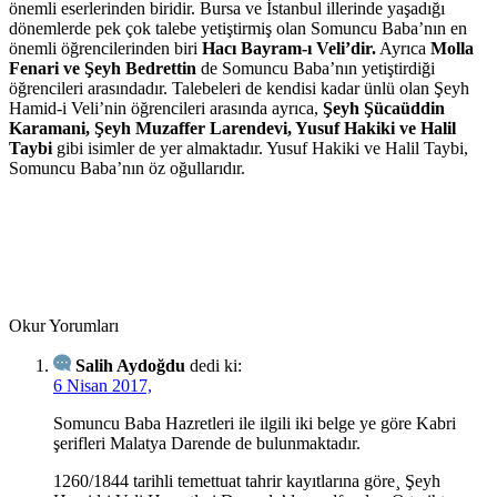
önemli eserlerinden biridir. Bursa ve İstanbul illerinde yaşadığı
dönemlerde pek çok talebe yetiştirmiş olan Somuncu Baba’nın en
önemli öğrencilerinden biri
Hacı Bayram-ı Veli’dir.
Ayrıca
Molla
Fenari ve Şeyh Bedrettin
de Somuncu Baba’nın yetiştirdiği
öğrencileri arasındadır. Talebeleri de kendisi kadar ünlü olan Şeyh
Hamid-i Veli’nin öğrencileri arasında ayrıca,
Şeyh Şücaüddin
Karamani, Şeyh Muzaffer Larendevi, Yusuf Hakiki ve Halil
Taybi
gibi isimler de yer almaktadır. Yusuf Hakiki ve Halil Taybi,
Somuncu Baba’nın öz oğullarıdır.
Okur Yorumları
Salih Aydoğdu
dedi ki:
6 Nisan 2017,
Somuncu Baba Hazretleri ile ilgili iki belge ye göre Kabri
şerifleri Malatya Darende de bulunmaktadır.
1260/1844 tarihli temettuat tahrir kayıtlarına göre¸ Şeyh