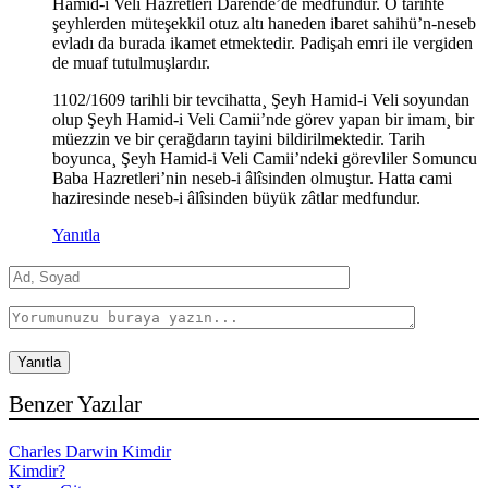
Hamid-i Veli Hazretleri Darende’de medfundur. O tarihte
şeyhlerden müteşekkil otuz altı haneden ibaret sahihü’n-neseb
evladı da burada ikamet etmektedir. Padişah emri ile vergiden
de muaf tutulmuşlardır.
1102/1609 tarihli bir tevcihatta¸ Şeyh Hamid-i Veli soyundan
olup Şeyh Hamid-i Veli Camii’nde görev yapan bir imam¸ bir
müezzin ve bir çerağdarın tayini bildirilmektedir. Tarih
boyunca¸ Şeyh Hamid-i Veli Camii’ndeki görevliler Somuncu
Baba Hazretleri’nin neseb-i âlîsinden olmuştur. Hatta cami
haziresinde neseb-i âlîsinden büyük zâtlar medfundur.
Yanıtla
Benzer Yazılar
Charles Darwin Kimdir
Kimdir?