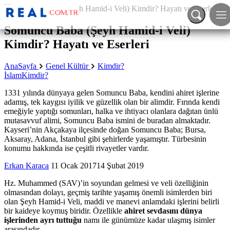
Somuncu Baba (Şeyh Hamid-i Veli)
Kimdir? Hayatı ve Eserleri
AnaSayfa
Genel Kültür
Kimdir?
İslam
Kimdir?
1331 yılında dünyaya gelen Somuncu Baba, kendini ahiret işlerine
adamış, tek kaygısı iyilik ve güzellik olan bir alimdir. Fırında kendi
emeğiyle yaptığı somunları, halka ve ihtiyacı olanlara dağıtan ünlü
mutasavvuf alimi, Somuncu Baba ismini de buradan almaktadır.
Kayseri’nin Akçakaya ilçesinde doğan Somuncu Baba; Bursa,
Aksaray, Adana, İstanbul gibi şehirlerde yaşamıştır. Türbesinin
konumu hakkında ise çeşitli rivayetler vardır.
Erkan Karaca
11 Ocak 2017
14 Şubat 2019
Hz. Muhammed (SAV)’in soyundan gelmesi ve veli özelliğinin
olmasından dolayı, geçmiş tarihte yaşamış önemli isimlerden biri
olan Şeyh Hamid-i Veli, maddi ve manevi anlamdaki işlerini belirli
bir kaideye koymuş biridir. Özellikle
ahiret sevdasını dünya
işlerinden ayrı tuttuğu
namı ile günümüze kadar ulaşmış isimler
arasındadır.