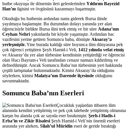
hutbe okuyuşu ile dönemin ileri gelenlerinden
Yıldırım Bayezid
Han’ın
ilgisini ve övgüsünü kazanmayı başarmıştır.
Okuduğu bu hutbenin ardından namı giderek Bursa ilinde
yayılmaya başlamıştır. Bu durumdan dolayı yanında yer alan
öğrencisiyle birlikte Bursa ilini terk etmiş ve bir süre
Adana’nın
Ceyhan Nehri
yakınlarda bir köyde yaşamıştır. Ardından hac
vazifesini yerine getiren Somuncu baba, dönüşte
Aksaray’a
yerleşmiştir.
Yine burada kaldığı süre boyunca ilim dünyasına pek
çok öğrenci yetiştiren Şeyh Hamid-i Veli,
1412 yılında vefat etmiş
ve Aksaray’da yer alan türbesine kendisinin yetiştirdiği ve öğrencisi
olan Hacı Bayram-ı Veli tarafından cenaze namazı kıldırılmış ve
defnedilmiştir. Ancak Somuncu Baba’nın türbesinin yeri hakkında
çeşitli tartışmalar bulunmaktadır. Kimisi Aksaray’da olduğunu
söylerken, kimisi
Malatya’nın Darende ilçesinde
olduğunu
savunmaktadır.
Somuncu Baba’nın Eserleri
Çocukluk yaşlardan itibaren ilim
alanında kendini yetiştirmiş ve pek çok talebede yetiştirmiş olmasına
karşın bu alanda çok az sayıda eser bırakmıştır.
Şerh-i Hadis-i
Erba’in ve Zikir Risalesi
Şeyh Hamid-i Veli’nin önemli eserleri
arasında yer alırken,
Silah’ul Müridin
eseri de geride bıraktığı