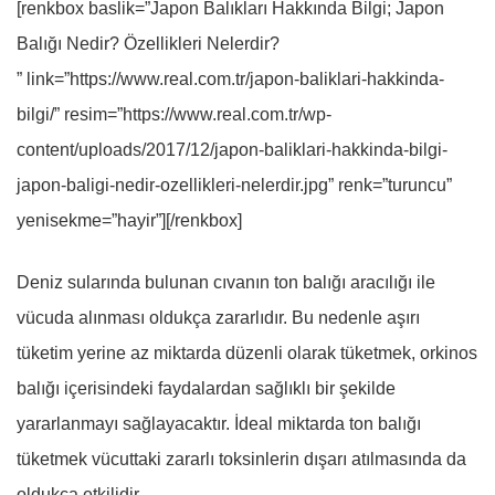
[renkbox baslik=”Japon Balıkları Hakkında Bilgi; Japon
Balığı Nedir? Özellikleri Nelerdir?
” link=”https://www.real.com.tr/japon-baliklari-hakkinda-
bilgi/” resim=”https://www.real.com.tr/wp-
content/uploads/2017/12/japon-baliklari-hakkinda-bilgi-
japon-baligi-nedir-ozellikleri-nelerdir.jpg” renk=”turuncu”
yenisekme=”hayir”][/renkbox]
Deniz sularında bulunan cıvanın ton balığı aracılığı ile
vücuda alınması oldukça zararlıdır. Bu nedenle aşırı
tüketim yerine az miktarda düzenli olarak tüketmek, orkinos
balığı içerisindeki faydalardan sağlıklı bir şekilde
yararlanmayı sağlayacaktır. İdeal miktarda ton balığı
tüketmek vücuttaki zararlı toksinlerin dışarı atılmasında da
oldukça etkilidir.