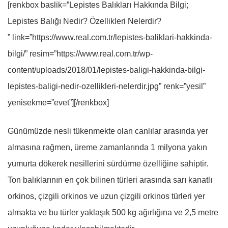
[renkbox baslik=”Lepistes Balıkları Hakkında Bilgi;
Lepistes Balığı Nedir? Özellikleri Nelerdir?
” link=”https://www.real.com.tr/lepistes-baliklari-hakkinda-
bilgi/” resim=”https://www.real.com.tr/wp-
content/uploads/2018/01/lepistes-baligi-hakkinda-bilgi-
lepistes-baligi-nedir-ozellikleri-nelerdir.jpg” renk=”yesil”
yenisekme=”evet”][/renkbox]
Günümüzde nesli tükenmekte olan canlılar arasında yer
almasına rağmen, üreme zamanlarında 1 milyona yakın
yumurta dökerek nesillerini sürdürme özelliğine sahiptir.
Ton balıklarının en çok bilinen türleri arasında sarı kanatlı
orkinos, çizgili orkinos ve uzun çizgili orkinos türleri yer
almakta ve bu türler yaklaşık 500 kg ağırlığına ve 2,5 metre