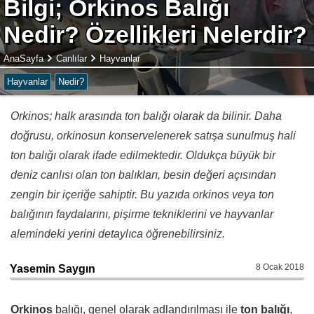
Bilgi; Orkinos Balığı
Nedir? Özellikleri Nelerdir?
AnaSayfa
Canlılar
Hayvanlar
Hayvanlar
Nedir?
Orkinos; halk arasında ton balığı olarak da bilinir. Daha
doğrusu, orkinosun konservelenerek satışa sunulmuş hali
ton balığı olarak ifade edilmektedir. Oldukça büyük bir
deniz canlısı olan ton balıkları, besin değeri açısından
zengin bir içeriğe sahiptir. Bu yazıda orkinos veya ton
balığının faydalarını, pişirme tekniklerini ve hayvanlar
alemindeki yerini detaylıca öğrenebilirsiniz.
8 Ocak 2018
Yasemin Saygın
Orkinos
balığı, genel olarak adlandırılması ile
ton balığı
,