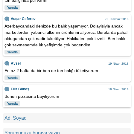
ton baliginda pul varmi
Yanıtla
Vuqar Ceferov
22 Temmuz 2018,
Azerbaycandaki denizde bu balık yaşamıyor. Dolayisiyla ancak
marketlerden yabanci ulkenin ürünlerini aliyoruz. Buralarda pahalı
oldugundan çok nadir tuketiliyor. Hakikaten çok lezetli. Ben balık
çok sevmesemde iık yefigimde çok begendim
Yanıtla
Aysel
19 Nisan 2018,
En az 2 hafta da bir ben de ton balığı tüketiyorum.
Yanıtla
Filiz Güneş
18 Nisan 2018,
Bunun pizzasına bayılıyorum
Yanıtla