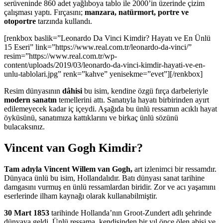
serüveninde 860 adet yağlıboya tablo ile 2000’in üzerinde çizim
çalışması yaptı. Fırçasını;
manzara, natürmort, portre ve
otoportre
tarzında kullandı.
[renkbox baslik=”Leonardo Da Vinci Kimdir? Hayatı ve En Ünlü
15 Eseri” link=”https://www.real.com.tr/leonardo-da-vinci/”
resim=”https://www.real.com.tr/wp-
content/uploads/2019/03/leonardo-da-vinci-kimdir-hayati-ve-en-
unlu-tablolari.jpg” renk=”kahve” yenisekme=”evet”][/renkbox]
Resim dünyasının
dâhisi
bu isim, kendine özgü fırça darbeleriyle
modern sanatın
temellerini attı. Sanatıyla hayatı birbirinden ayırt
edilemeyecek kadar iç içeydi. Aşağıda bu ünlü ressamın acıklı hayat
öyküsünü, sanatımıza kattıklarını ve birkaç ünlü sözünü
bulacaksınız.
Vincent van Gogh Kimdir?
Tam adıyla Vincent Willem van Gogh,
art izlenimci bir ressamdır.
Dünyaca ünlü bu isim, Hollandalıdır. Batı dünyası sanat tarihine
damgasını vurmuş en ünlü ressamlardan biridir. Zor ve acı yaşamını
eserlerinde ilham kaynağı olarak kullanabilmiştir.
30 Mart 1853
tarihinde Hollanda’nın Groot-Zundert adlı şehrinde
dünyaya geldi. Ünlü ressama, kendisinden bir yıl önce ölen abisi ve