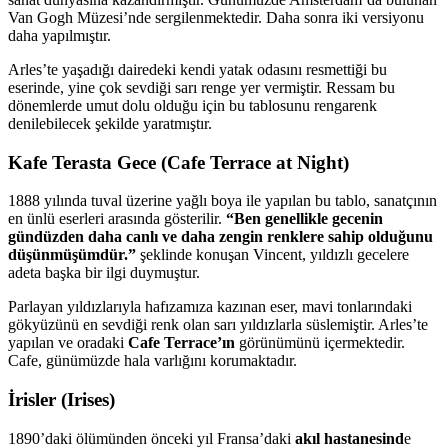
Van Gogh Müzesi’nde sergilenmektedir. Daha sonra iki versiyonu
daha yapılmıştır.
Arles’te yaşadığı dairedeki kendi yatak odasını resmettiği bu
eserinde, yine çok sevdiği sarı renge yer vermiştir. Ressam bu
dönemlerde umut dolu olduğu için bu tablosunu rengarenk
denilebilecek şekilde yaratmıştır.
Kafe Terasta Gece (Cafe Terrace at Night)
1888 yılında tuval üzerine yağlı boya ile yapılan bu tablo, sanatçının
en ünlü eserleri arasında gösterilir.
“Ben genellikle gecenin
gündüzden daha canlı ve daha zengin renklere sahip olduğunu
düşünmüşümdür.”
şeklinde konuşan Vincent, yıldızlı gecelere
adeta başka bir ilgi duymuştur.
Parlayan yıldızlarıyla hafızamıza kazınan eser, mavi tonlarındaki
gökyüzünü en sevdiği renk olan sarı yıldızlarla süslemiştir. Arles’te
yapılan ve oradaki
Cafe Terrace’ın
görünümünü içermektedir.
Cafe, günümüzde hala varlığını korumaktadır.
İrisler (Irises)
1890’daki ölümünden önceki yıl Fransa’daki
akıl hastanesind
e