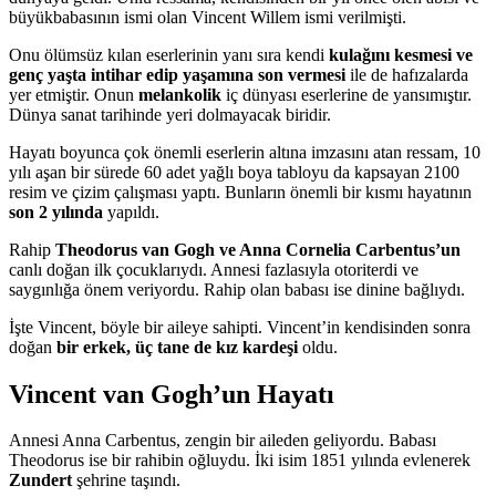
büyükbabasının ismi olan Vincent Willem ismi verilmişti.
Onu ölümsüz kılan eserlerinin yanı sıra kendi
kulağını kesmesi ve
genç yaşta intihar edip yaşamına son vermesi
ile de hafızalarda
yer etmiştir. Onun
melankolik
iç dünyası eserlerine de yansımıştır.
Dünya sanat tarihinde yeri dolmayacak biridir.
Hayatı boyunca çok önemli eserlerin altına imzasını atan ressam, 10
yılı aşan bir sürede 60 adet yağlı boya tabloyu da kapsayan 2100
resim ve çizim çalışması yaptı. Bunların önemli bir kısmı hayatının
son 2 yılında
yapıldı.
Rahip
Theodorus van Gogh ve Anna Cornelia Carbentus’un
canlı doğan ilk çocuklarıydı. Annesi fazlasıyla otoriterdi ve
saygınlığa önem veriyordu. Rahip olan babası ise dinine bağlıydı.
İşte Vincent, böyle bir aileye sahipti. Vincent’in kendisinden sonra
doğan
bir erkek, üç tane de kız kardeşi
oldu.
Vincent van Gogh’un Hayatı
Annesi Anna Carbentus, zengin bir aileden geliyordu. Babası
Theodorus ise bir rahibin oğluydu. İki isim 1851 yılında evlenerek
Zundert
şehrine taşındı.