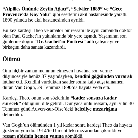
“Alpilles Önünde Zeytin Ağacı”, “Selviler 1889” ve “Gece
Provence’da Köy Yolu”
gibi eserlerini akıl hastanesinde yarattı.
1890 yılında ise akıl hastanesinden ayrıldı.
Bu kez kardeşi Theo ve amatör bir ressam ile aynı zamanda doktor
olan Paul Gachet’in yakınlarında bir yere taşındı. Yaşamının son
günlerine doğru
“Dr. Gachet’in Portresi”
adlı çalışmayı ve
birkaçını daha sanata kazandırdı.
Ölümü
Onu hiçbir zaman memnun etmeyen hayatına son verme
düşüncesiyle henüz 37 yaşındayken,
kendini göğsünden vurarak
intihar etti. Kendini vurduktan saatler sonra kalp atışı tamamen
duran Van Gogh, 29 Temmuz 1890’da hayata veda etti.
Kardeşi Theo, onun son sözlerinin
“kader sonsuza kadar
sürecek”
olduğunu dile getirdi. Dünyaca ünlü ressam, aynı yılın 30
Temmuz günü Auvers-sur-Oise’deki
belediye mezarlığına
defnedildi.
Van Gogh’un ölümünden 1 yıl kadar sonra kardeşi Theo da hayata
gözlerini yumdu. 1914’te Utrecht’teki mezarından çıkarıldı ve
ressam
abisinin hemen yanına
gömüldü.