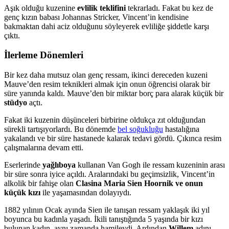
Aşık olduğu kuzenine
evlilik teklifini
tekrarladı. Fakat bu kez de
genç kızın babası Johannas Stricker, Vincent’in kendisine
bakmaktan dahi aciz olduğunu söyleyerek evliliğe şiddetle karşı
çıktı.
İlerleme Dönemleri
Bir kez daha mutsuz olan genç ressam, ikinci dereceden kuzeni
Mauve’den resim teknikleri almak için onun öğrencisi olarak bir
süre yanında kaldı. Mauve’den bir miktar borç para alarak küçük bir
stüdyo
açtı.
Fakat iki kuzenin düşünceleri birbirine oldukça zıt olduğundan
sürekli tartışıyorlardı. Bu dönemde
bel soğukluğu
hastalığına
yakalandı ve bir süre hastanede kalarak tedavi gördü. Çıkınca resim
çalışmalarına devam etti.
Eserlerinde
yağlıboya
kullanan Van Gogh ile ressam kuzeninin arası
bir süre sonra iyice açıldı. Aralarındaki bu geçimsizlik, Vincent’in
alkolik bir fahişe olan
Clasina Maria Sien Hoornik ve onun
küçük kızı
ile yaşamasından dolayıydı.
1882 yılının Ocak ayında Sien ile tanışan ressam yaklaşık iki yıl
boyunca bu kadınla yaşadı. İkili tanıştığında 5 yaşında bir kızı
bulunan kadın, aynı zamanda hamileydi. Ardından
Willem
adını