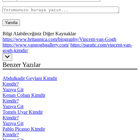
Bilgi Alabileceğiniz Diğer Kaynaklar
https://www.britannica.com/biography/Vincent-van-Gogh
https://www.vangoghgallery.com/
https://paratic.com/vincent-van-
gogh-kimdir/
Benzer Yazılar
Abdulkadir Geylani Kimdir
Kimdir?
Yazıya Git
Kenan Çoban Kimdir
Kimdir?
Yazıya Git
Tomris Uyar Kimdir
Kimdir?
Yazıya Git
Pablo Picasso Kimdir
Kimdir?