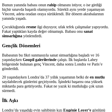
Bunun yanında babası onun
rahip
olmasını istiyor, o ise girdiği
hiçbir sınavda başarılı olamıyordu. Sürekli aynı yerde yaşamayan
Vincent, adeta oradan oraya sürüklendi. Bir dönem akrabalarının
yanında yaşadı.
Çocukluğunda
resme
ilgi duyuyor, ufak tefek çalışmalar yapıyordu.
Fakat yaptıkları kayda değer olmamıştı. Babası onu
sanat
simsarlığına
yönlendirdi.
Gençlik Dönemleri
Babasının bu fikri sunmasıyla sanat simsarlığına başladı ve 16
yaşındayken
Goupil galerilerinde
çalıştı. İlk başlarda Lahey
bölgesinde bulunan genç Vincent, daha sonra Londra ve Paris’e
gönderildi.
20 yaşındayken Londra’da 37 yıllık yaşamının belki de
en mutlu
sayılabilecek günlerini geçiriyordu. İşindeki başarısı ona yüksek
miktarda para getiriyordu. Fakat ne yazık ki mutluluğu çok uzun
sürmedi.
İlk Aşkı
Londra’da yaşadığı evin sahibinin kızı
Eugénie Loyer’e
gönlünü