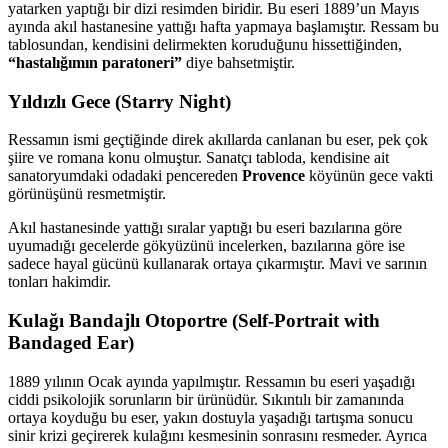
yatarken yaptığı bir dizi resimden biridir. Bu eseri 1889’un Mayıs
ayında akıl hastanesine yattığı hafta yapmaya başlamıştır. Ressam bu
tablosundan, kendisini delirmekten koruduğunu hissettiğinden,
“hastalığımın paratoneri”
diye bahsetmiştir.
Yıldızlı Gece (Starry Night)
Ressamın ismi geçtiğinde direk akıllarda canlanan bu eser, pek çok
şiire ve romana konu olmuştur. Sanatçı tabloda, kendisine ait
sanatoryumdaki odadaki pencereden
Provence
köyünün gece vakti
görünüşünü resmetmiştir.
Akıl hastanesinde yattığı sıralar yaptığı bu eseri bazılarına göre
uyumadığı gecelerde gökyüzünü incelerken, bazılarına göre ise
sadece hayal gücünü kullanarak ortaya çıkarmıştır. Mavi ve sarının
tonları hakimdir.
Kulağı Bandajlı Otoportre (Self-Portrait with
Bandaged Ear)
1889 yılının Ocak ayında yapılmıştır. Ressamın bu eseri yaşadığı
ciddi psikolojik sorunların bir ürünüdür. Sıkıntılı bir zamanında
ortaya koyduğu bu eser, yakın dostuyla yaşadığı tartışma sonucu
sinir krizi geçirerek kulağını kesmesinin sonrasını resmeder. Ayrıca