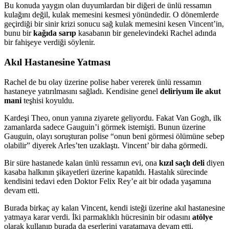
Bu konuda yaygın olan duyumlardan bir diğeri de ünlü ressamın
kulağını değil, kulak memesini kesmesi yönündedir. O dönemlerde
geçirdiği bir sinir krizi sonucu sağ kulak memesini kesen Vincent’in,
bunu bir
kağıda sarıp
kasabanın bir genelevindeki Rachel adında
bir fahişeye verdiği söylenir.
Akıl Hastanesine Yatması
Rachel de bu olay üzerine polise haber vererek ünlü ressamın
hastaneye yatırılmasını sağladı. Kendisine genel
deliriyum ile akut
mani
teşhisi koyuldu.
Kardeşi Theo, onun yanına ziyarete geliyordu. Fakat Van Gogh, ilk
zamanlarda sadece Gauguin’i görmek istemişti. Bunun üzerine
Gauguin, olayı soruşturan polise “onun beni görmesi ölümüne sebep
olabilir” diyerek Arles’ten uzaklaştı. Vincent’ bir daha görmedi.
Bir süre hastanede kalan ünlü ressamın evi, ona
kızıl saçlı deli
diyen
kasaba halkının şikayetleri üzerine kapatıldı. Hastalık sürecinde
kendisini tedavi eden Doktor Felix Rey’e ait bir odada yaşamına
devam etti.
Burada birkaç ay kalan Vincent, kendi isteği üzerine akıl hastanesine
yatmaya karar verdi. İki parmaklıklı hücresinin bir odasını
atölye
olarak kullanıp burada da eserlerini yaratamaya devam etti.