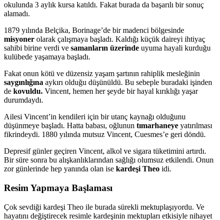
okulunda 3 aylık kursa katıldı. Fakat burada da başarılı bir sonuç
alamadı.
1879 yılında Belçika, Borinage’de bir madenci bölgesinde
misyoner
olarak çalışmaya başladı. Kaldığı küçük daireyi ihtiyaç
sahibi birine verdi ve
samanların üzerinde
uyuma hayali kurduğu
kulübede yaşamaya başladı.
Fakat onun kötü ve düzensiz yaşam şartının rahiplik mesleğinin
saygınlığına
aykırı olduğu düşünüldü. Bu sebeple buradaki işinden
de
kovuldu.
Vincent, hemen her şeyde bir hayal kırıklığı yaşar
durumdaydı.
Ailesi Vincent’in kendileri için bir utanç kaynağı olduğunu
düşünmeye başladı. Hatta babası, oğlunun
tımarhaneye
yatırılması
fikrindeydi. 1880 yılında mutsuz Vincent, Cuesmes’e geri döndü.
Depresif günler geçiren Vincent, alkol ve sigara tüketimini artırdı.
Bir süre sonra bu alışkanlıklarından sağlığı olumsuz etkilendi. Onun
zor günlerinde hep yanında olan ise
kardeşi Theo
idi.
Resim Yapmaya Başlaması
Çok sevdiği kardeşi Theo ile burada sürekli mektuplaşıyordu. Ve
hayatını değiştirecek resimle kardeşinin mektupları etkisiyle nihayet