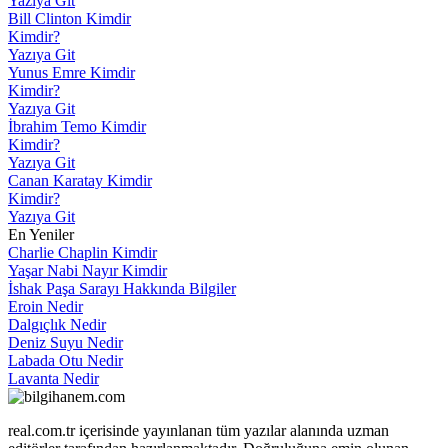
Yazıya Git
Bill Clinton Kimdir
Kimdir?
Yazıya Git
Yunus Emre Kimdir
Kimdir?
Yazıya Git
İbrahim Temo Kimdir
Kimdir?
Yazıya Git
Canan Karatay Kimdir
Kimdir?
Yazıya Git
En Yeniler
Charlie Chaplin Kimdir
Yaşar Nabi Nayır Kimdir
İshak Paşa Sarayı Hakkında Bilgiler
Eroin Nedir
Dalgıçlık Nedir
Deniz Suyu Nedir
Labada Otu Nedir
Lavanta Nedir
real.com.tr içerisinde yayınlanan tüm yazılar alanında uzman