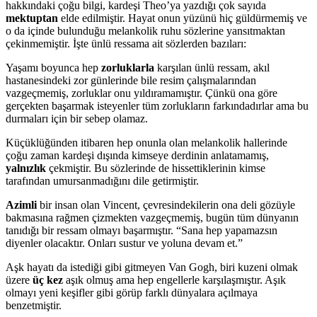
hakkındaki çoğu bilgi, kardeşi Theo’ya yazdığı çok sayıda
mektuptan
elde edilmiştir. Hayat onun yüzünü hiç güldürmemiş ve
o da içinde bulunduğu melankolik ruhu sözlerine yansıtmaktan
çekinmemiştir. İşte ünlü ressama ait sözlerden bazıları:
Yaşamı boyunca hep
zorluklarla
karşılan ünlü ressam, akıl
hastanesindeki zor günlerinde bile resim çalışmalarından
vazgeçmemiş, zorluklar onu yıldıramamıştır. Çünkü ona göre
gerçekten başarmak isteyenler tüm zorlukların farkındadırlar ama bu
durmaları için bir sebep olamaz.
Küçüklüğünden itibaren hep onunla olan melankolik hallerinde
çoğu zaman kardeşi dışında kimseye derdinin anlatamamış,
yalnızlık
çekmiştir. Bu sözlerinde de hissettiklerinin kimse
tarafından umursanmadığını dile getirmiştir.
Azimli
bir insan olan Vincent, çevresindekilerin ona deli gözüyle
bakmasına rağmen çizmekten vazgeçmemiş, bugün tüm dünyanın
tanıdığı bir ressam olmayı başarmıştır. “Sana hep yapamazsın
diyenler olacaktır. Onları sustur ve yoluna devam et.”
Aşk hayatı da istediği gibi gitmeyen Van Gogh, biri kuzeni olmak
üzere
üç kez
aşık olmuş ama hep engellerle karşılaşmıştır. Aşık
olmayı yeni keşifler gibi görüp farklı dünyalara açılmaya
benzetmiştir.