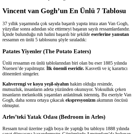
Vincent van Gogh’un En Ünlü 7 Tablosu
37 yıllık yaşamında çok sayıda başarılı yapıta imza atan Van Gogh,
yüzyıllar sonra adından söz ettirmeyi başaran sayılı ressamlardandır.
İçinde bulunduğu ruh halini başarılı bir şekilde
eserlerine yansıtan
ressamın en ünlü 5 tablosunu şöyle sıraladık:
Patates Yiyenler (The Potato Eaters)
Ünlü ressamın en ünlü tablolarından biri olan bu eser 1885 yılında
Nuenen’de yapılmıştır.
İlk önemli eseridir.
Kasvetli ve iç karartıcı
dönemleri simgeler.
Kahverengi ve koyu yeşil-siyahın
hakim olduğu resimde,
mutsuzluk, insanların adeta yüzünden okunuyor. Yoksulluk çeken
insanların melankolik yaşamları anlatılmak istenmiş. Bu eseriyle Van
Gogh, daha sonra ortaya çıkacak
ekspresyonizm
akımının öncüsü
olmuştur.
Arles’teki Yatak Odası (Bedroom in Arles)
Ressam tuval üzerine yağlı boya ile yaptığı bu tabloyu 1888 yılında
sanat dünyasına kazandırmıştır. Günümüzde Amsterdam’da bulunan