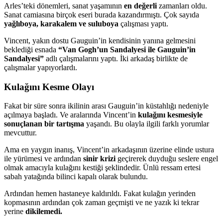
Arles’teki dönemleri, sanat yaşamının
en değerli
zamanları oldu.
Sanat camiasına birçok eseri burada kazandırmıştı. Çok sayıda
yağlıboya, karakalem ve suluboya
çalışması yaptı.
Vincent, yakın dostu Gauguin’in kendisinin yanına gelmesini
beklediği esnada
“Van Gogh’un Sandalyesi ile Gauguin’in
Sandalyesi”
adlı çalışmalarını yaptı. İki arkadaş birlikte de
çalışmalar yapıyorlardı.
Kulağını Kesme Olayı
Fakat bir süre sonra ikilinin arası Gauguin’in küstahlığı nedeniyle
açılmaya başladı. Ve aralarında Vincent’in
kulağını kesmesiyle
sonuçlanan bir tartışma
yaşandı. Bu olayla ilgili farklı yorumlar
mevcuttur.
Ama en yaygın inanış, Vincent’in arkadaşının üzerine elinde ustura
ile yürümesi ve ardından
sinir krizi
geçirerek duyduğu seslere engel
olmak amacıyla kulağını kestiği şeklindedir. Ünlü ressam ertesi
sabah yatağında bilinci kapalı olarak bulundu.
Ardından hemen hastaneye kaldırıldı. Fakat kulağın yerinden
kopmasının ardından çok zaman geçmişti ve ne yazık ki tekrar
yerine
dikilemedi.