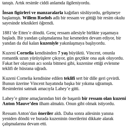
tanıştı. Artık resimle ciddi anlamda ilgileniyordu.
İnsan figürleri ve manzaralarla
kağıtları süslüyordu, gelişmeye
başlamıştı.
Willem Roelofs
adlı bir ressam ve gittiği bir resim okulu
sayesinde teknikleri öğrendi.
1881‘de Etten’e döndü. Genç ressam ailesiyle birlikte yaşamaya
başladı. Bir yandan çalışmalarına hız kesmeden devam ediyor, bir
yandan da dul kalan
kuzeniyle
yakınlaşmaya başlıyordu.
Kuzeni
Cornelia
kendisinden
7 yaş
büyüktü. Vincent, onunla
romantik uzun yürüyüşlere çıkıyor, gün geçtikte ona aşık oluyordu.
Fakat her olayının acı sonla bitmesi gibi, kuzenine ettiği evlenme
teklifi de hüsrana uğradı.
Kuzeni Cornelia kendisine edilen
teklifi
sert bir dille geri çevirdi.
Bunun üzerine Vincent hayatında başka bir yıkıma uğramıştı.
Resimlerini satmak amacıyla Lahey’e gitti.
Lahey’e gitme amaçlarından biri de başarılı
bir ressam olan kuzeni
Anton Mauve’den
ilham almaktı. Onun gibi olmak istiyordu.
Ressam Anton’dan
öneriler
aldı. Daha sonra ailesinin yanına
yeniden döndü ve burada kuzeninin önerilerini dikkate alarak
çalışmalarına devam etti.