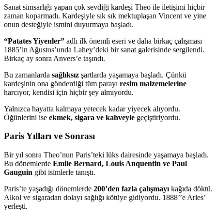
Sanat simsarlığı yapan çok sevdiği kardeşi Theo ile iletişimi hiçbir
zaman koparmadı. Kardeşiyle sık sık mektuplaşan Vincent ve yine
onun desteğiyle ismini duyurmaya başladı.
“Patates Yiyenler”
adlı ilk önemli eseri ve daha birkaç çalışması
1885’in Ağustos’unda Lahey’deki bir sanat galerisinde sergilendi.
Birkaç ay sonra Anvers’e taşındı.
Bu zamanlarda
sağlıksız
şartlarda yaşamaya başladı. Çünkü
kardeşinin ona gönderdiği tüm parayı
resim malzemelerine
harcıyor, kendisi için hiçbir şey almıyordu.
Yalnızca hayatta kalmaya yetecek kadar yiyecek alıyordu.
Öğünlerini ise
ekmek, sigara ve kahveyle
geçiştiriyordu.
Paris Yılları ve Sonrası
Bir yıl sonra Theo’nun Paris’teki lüks dairesinde yaşamaya başladı.
Bu dönemlerde
Emile Bernard, Louis Anquentin ve Paul
Gauguin
gibi isimlerle tanıştı.
Paris’te yaşadığı dönemlerde
200’den fazla çalışmayı
kağıda döktü.
Alkol ve sigaradan dolayı sağlığı kötüye gidiyordu. 1888’’e Arles’
yerleşti.