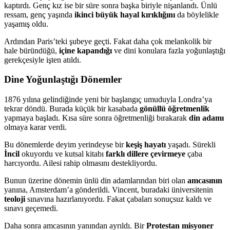
kaptırdı. Genç kız ise bir süre sonra başka biriyle nişanlandı. Ünlü
ressam, genç yaşında
ikinci büyük hayal kırıklığını
da böylelikle
yaşamış oldu.
Ardından Paris’teki şubeye geçti. Fakat daha çok melankolik bir
hale büründüğü,
içine kapandığı
ve dini konulara fazla yoğunlaştığı
gerekçesiyle işten atıldı.
Dine Yoğunlaştığı Dönemler
1876 yılına gelindiğinde yeni bir başlangıç umuduyla Londra’ya
tekrar döndü. Burada küçük bir kasabada
gönüllü öğretmenlik
yapmaya başladı. Kısa süre sonra öğretmenliği bırakarak
din adamı
olmaya karar verdi.
Bu dönemlerde deyim yerindeyse bir
keşiş hayatı
yaşadı. Sürekli
İncil
okuyordu ve kutsal kitabı
farklı dillere
çevirmeye
çaba
harcıyordu. Ailesi rahip olmasını destekliyordu.
Bunun üzerine dönemin ünlü din adamlarından biri olan
amcasının
yanına, Amsterdam’a gönderildi. Vincent, buradaki üniversitenin
teoloji
sınavına hazırlanıyordu. Fakat çabaları sonuçsuz kaldı ve
sınavı geçemedi.
Daha sonra amcasının yanından ayrıldı. Bir
Protestan misyoner