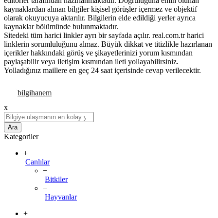
editörler tarafından hazırlanmaktadır. Doğruluğuna emin olunan
kaynaklardan alınan bilgiler kişisel görüşler içermez ve objektif
olarak okuyucuya aktarılır. Bilgilerin elde edildiği yerler ayrıca
kaynaklar bölümünde bulunmaktadır.
Sitedeki tüm harici linkler ayrı bir sayfada açılır. real.com.tr harici
linklerin sorumluluğunu almaz. Büyük dikkat ve titizlikle hazırlanan
içerikler hakkındaki görüş ve şikayetlerinizi yorum kısmından
paylaşabilir veya iletişim kısmından ileti yollayabilirsiniz.
Yolladığınız maillere en geç 24 saat içerisinde cevap verilecektir.
x
Ara
Kategoriler
+
Canlılar
+
Bitkiler
+
Hayvanlar
+