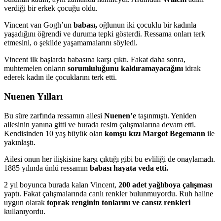
verdiği bir erkek çocuğu oldu.
Vincent van Gogh’un
babası,
oğlunun iki çocuklu bir kadınla
yaşadığını öğrendi ve duruma tepki gösterdi. Ressama onları terk
etmesini, o şekilde yaşamamalarını söyledi.
Vincent ilk başlarda babasına karşı çıktı. Fakat daha sonra,
muhtemelen onların
sorumluluğunu kaldıramayacağını
idrak
ederek kadın ile çocuklarını terk etti.
Nuenen Yılları
Bu süre zarfında ressamın ailesi
Nuenen’e
taşınmıştı. Yeniden
ailesinin yanına gitti ve burada resim çalışmalarına devam etti.
Kendisinden 10 yaş büyük olan
komşu kızı Margot Begemann
ile
yakınlaştı.
Ailesi onun her ilişkisine karşı çıktığı gibi bu evliliği de onaylamadı.
1885 yılında ünlü ressamın
babası hayata veda etti.
2 yıl boyunca burada kalan Vincent,
200 adet yağlıboya çalışması
yaptı. Fakat çalışmalarında canlı renkler bulunmuyordu. Ruh haline
uygun olarak
toprak renginin tonlarını ve cansız renkleri
kullanıyordu.