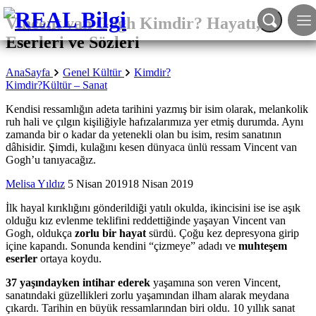
Vincent van Gogh Kimdir? Hayatı,
Eserleri ve Sözleri
AnaSayfa
Genel Kültür
Kimdir?
Kimdir?
Kültür – Sanat
Kendisi ressamlığın adeta tarihini yazmış bir isim olarak, melankolik
ruh hali ve çılgın kişiliğiyle hafızalarımıza yer etmiş durumda. Aynı
zamanda bir o kadar da yetenekli olan bu isim, resim sanatının
dâhisidir. Şimdi, kulağını kesen dünyaca ünlü ressam Vincent van
Gogh’u tanıyacağız.
Melisa Yıldız
5 Nisan 2019
18 Nisan 2019
İlk hayal kırıklığını gönderildiği yatılı okulda, ikincisini ise ise aşık
olduğu kız evlenme teklifini reddettiğinde yaşayan Vincent van
Gogh, oldukça
zorlu bir hayat
sürdü. Çoğu kez depresyona girip
içine kapandı. Sonunda kendini “çizmeye” adadı ve
muhteşem
eserler
ortaya koydu.
37 yaşındayken intihar ederek
yaşamına son veren Vincent,
sanatındaki güzellikleri zorlu yaşamından ilham alarak meydana
çıkardı. Tarihin en büyük ressamlarından biri oldu. 10 yıllık sanat