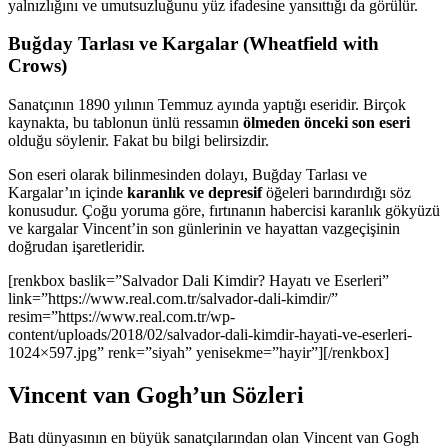
yalnızlığını ve umutsuzluğunu yüz ifadesine yansıttığı da görülür.
Buğday Tarlası ve Kargalar (Wheatfield with
Crows)
Sanatçının 1890 yılının Temmuz ayında yaptığı eseridir. Birçok
kaynakta, bu tablonun ünlü ressamın
ölmeden önceki son eseri
olduğu söylenir. Fakat bu bilgi belirsizdir.
Son eseri olarak bilinmesinden dolayı, Buğday Tarlası ve
Kargalar’ın içinde
karanlık ve depresif
öğeleri barındırdığı söz
konusudur. Çoğu yoruma göre, fırtınanın habercisi karanlık gökyüzü
ve kargalar Vincent’in son günlerinin ve hayattan vazgeçişinin
doğrudan işaretleridir.
[renkbox baslik=”Salvador Dali Kimdir? Hayatı ve Eserleri”
link=”https://www.real.com.tr/salvador-dali-kimdir/”
resim=”https://www.real.com.tr/wp-
content/uploads/2018/02/salvador-dali-kimdir-hayati-ve-eserleri-
1024×597.jpg” renk=”siyah” yenisekme=”hayir”][/renkbox]
Vincent van Gogh’un Sözleri
Batı dünyasının en büyük sanatçılarından olan Vincent van Gogh