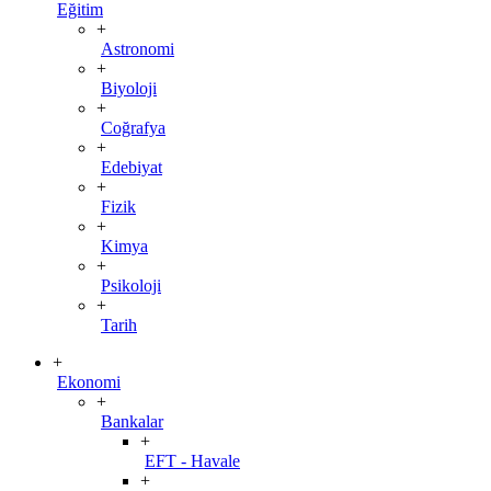
Eğitim
+
Astronomi
+
Biyoloji
+
Coğrafya
+
Edebiyat
+
Fizik
+
Kimya
+
Psikoloji
+
Tarih
+
Ekonomi
+
Bankalar
+
EFT - Havale
+