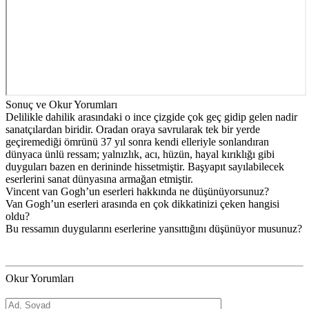
Sonuç ve Okur Yorumları
Delilikle dahilik arasındaki o ince çizgide çok geç gidip gelen nadir
sanatçılardan biridir. Oradan oraya savrularak tek bir yerde
geçiremediği ömrünü 37 yıl sonra kendi elleriyle sonlandıran
dünyaca ünlü ressam; yalnızlık, acı, hüzün, hayal kırıklığı gibi
duyguları bazen en derininde hissetmiştir. Başyapıt sayılabilecek
eserlerini sanat dünyasına armağan etmiştir.
Vincent van Gogh’un eserleri hakkında ne düşünüyorsunuz?
Van Gogh’un eserleri arasında en çok dikkatinizi çeken hangisi
oldu?
Bu ressamın duygularını eserlerine yansıttığını düşünüyor musunuz?
Okur Yorumları