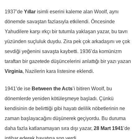
1937’de
Yıllar
isimli eserini kaleme alan Woolf, aynı
dönemde savaştan fazlasıyla etkilendi. Öncesinde
Yahudilere karşı ırkçı bir tutumla yaklaşan yazar, bu tavrı
yüzünden suçluluk duydu. Zira pek çok arkadaşını ve çok
sevdiği yeğenini savaşta kaybetti. 1936’da komünizm
taraftarı bir gazetede düşüncelerini anlattığı bir yazı yazan
Virginia
, Nazilerin kara listesine eklendi.
1941’de ise
Between the Acts
’i bitiren Woolf, bu
dönemlerde yeniden kötüleşmeye başladı. Çünkü
kendisinin de belirttiği gibi hayatı delilik nöbetlerinin ne
zaman başlayacağını düşünerek geçiyordu. Bu duruma
daha fazla katlanamayan sıra dışı yazar,
28 Mart 1941
’de
intihar ederek hayatına son verdi.