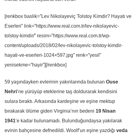
[renkbox baslik=”Lev Nikolayeviç Tolstoy Kimdir? Hayatı ve
Eserleri” link=”https://www.real.com.tr/lev-nikolayevic-
tolstoy-kimdir/” resim=”https://www.real.com.tr/wp-
content/uploads/2018/02/lev-nikolayevic-tolstoy-kimdir-
hayati-ve-eserleri-1024×597.jpg” renk=”yesil”
yenisekme=”hayir”][/renkbox]
59 yaşındayken evlerinin yakınlarında bulunan
Ouse
Nehri
’ne yürüyüp eteklerine taş doldurarak kendisini
sulara bıraktı. Arkasında kardeşine ve eşine mektup
bırakarak ölüme giden Virginia’nın bedeni
19 Nisan
1941
’e kadar bulunamadı. Bulunduğundaysa yakılarak
evinin bahçesine defnedildi. Woolf’un eşine yazdığı
veda