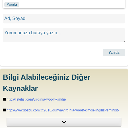
Yanıtla
Bilgi Alabileceğiniz Diğer
Kaynaklar
http://listelist.com/virginia-woolf-kimdir/
http://www.sozcu.com.tr/2018/dunya/virginia-woolf-kimdir-ingiliz-feminist-
yazar-virginia-woolf-doodle-oldu-iste-hayati-2188414/
https://www.thefamouspeople.com/profiles/virginia-woolf-30.php