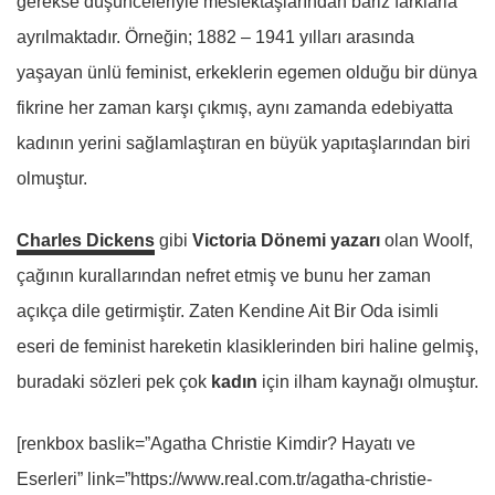
gerekse düşünceleriyle meslektaşlarından bariz farklarla
ayrılmaktadır. Örneğin; 1882 – 1941 yılları arasında
yaşayan ünlü feminist, erkeklerin egemen olduğu bir dünya
fikrine her zaman karşı çıkmış, aynı zamanda edebiyatta
kadının yerini sağlamlaştıran en büyük yapıtaşlarından biri
olmuştur.
Charles Dickens
gibi
Victoria Dönemi yazarı
olan Woolf,
çağının kurallarından nefret etmiş ve bunu her zaman
açıkça dile getirmiştir. Zaten Kendine Ait Bir Oda isimli
eseri de feminist hareketin klasiklerinden biri haline gelmiş,
buradaki sözleri pek çok
kadın
için ilham kaynağı olmuştur.
[renkbox baslik=”Agatha Christie Kimdir? Hayatı ve
Eserleri” link=”https://www.real.com.tr/agatha-christie-