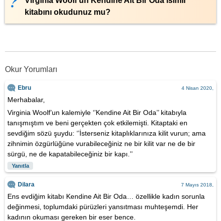
Virginia Woolf’un Kendine Ait Bir Oda isimli
kitabını okudunuz mu?
Okur Yorumları
Ebru
4 Nisan 2020,
Merhabalar,
Virginia Woolf’un kalemiyle ‘’Kendine Ait Bir Oda’’ kitabıyla
tanışmıştım ve beni gerçekten çok etkilemişti. Kitaptaki en
sevdiğim sözü şuydu: ‘’İsterseniz kitaplıklarınıza kilit vurun; ama
zihnimin özgürlüğüne vurabileceğiniz ne bir kilit var ne de bir
sürgü, ne de kapatabileceğiniz bir kapı.’’
Yanıtla
Dilara
7 Mayıs 2018,
Ens evdiğim kitabı Kendine Ait Bir Oda… özellikle kadın sorunla
değinmesi, toplumdaki pürüzleri yansıtması muhteşemdi. Her
kadının okuması gereken bir eser bence.