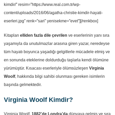
kimdir/” resim=”https://www.real.com.tr/wp-
content/uploads/2016/06/agatha-christie-kimdir-hayati-
eserleri.jpg” renk=”sari” yenisekme=”evet”][/renkbox]
Kitapları
elliden fazla dile çevrilen
ve eserlerinin yanı sıra
yaşamıyla da unutulmazlar arasına giren yazar, neredeyse
tüm hayatı boyunca yaşadığı gelgitlerle mücadele etmiş ve
en sonunda eteklerine doldurduğu taşlarla kendi ölümüne
yürümüştür. Kısacası eserleriyle ölümsüzleşen
Virginia
Woolf
, hakkında bilgi sahibi olunması gereken isimlerin
başında gelmektedir.
Virginia Woolf Kimdir?
Virginia Woolf,
1882’de Londra’da
dünyaya gelmiş ve sıra