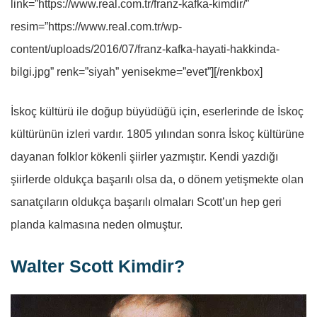
link=”https://www.real.com.tr/franz-kafka-kimdir/”
resim=”https://www.real.com.tr/wp-
content/uploads/2016/07/franz-kafka-hayati-hakkinda-
bilgi.jpg” renk=”siyah” yenisekme=”evet”][/renkbox]
İskoç kültürü ile doğup büyüdüğü için, eserlerinde de İskoç
kültürünün izleri vardır. 1805 yılından sonra İskoç kültürüne
dayanan folklor kökenli şiirler yazmıştır. Kendi yazdığı
şiirlerde oldukça başarılı olsa da, o dönem yetişmekte olan
sanatçıların oldukça başarılı olmaları Scott’un hep geri
planda kalmasına neden olmuştur.
Walter Scott Kimdir?