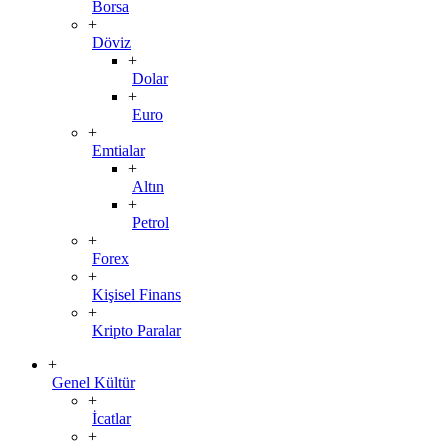
Borsa
+
Döviz
+
Dolar
+
Euro
+
Emtialar
+
Altın
+
Petrol
+
Forex
+
Kişisel Finans
+
Kripto Paralar
+
Genel Kültür
+
İcatlar
+