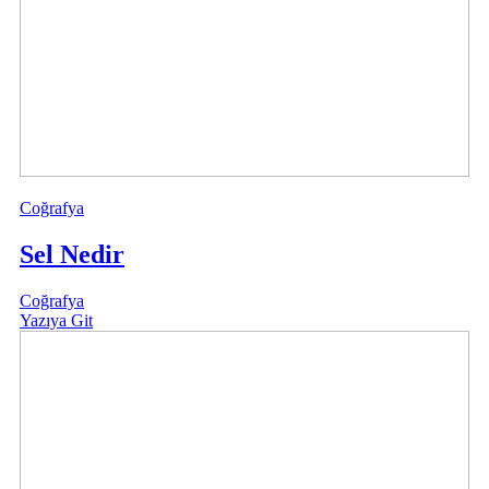
Coğrafya
Sel Nedir
Coğrafya
Yazıya Git