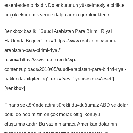
etkenlerden birisidir. Dolar kurunun yükselmesiyle birlikte
birçok ekonomik veride dalgalanma görülmektedir.
[renkbox baslik=”Suudi Arabistan Para Birimi: Riyal
Hakkında Bilgiler” link=”https://www.real.com.tr/suudi-
arabistan-para-birimi-riyal/”
resim=”https://www.real.com.tr/wp-
content/uploads/2018/05/suudi-arabistan-para-birimi-riyal-
hakkinda-bilgiler.jpg” renk=”yesil” yenisekme=”evet”]
[/renkbox]
Finans sektöründe adını sürekli duyduğumuz ABD ve dolar
belki de hepimizin en çok merak ettiği konuyu
oluşturmaktadır. Bu yazının amacı, Amerikan dolarının