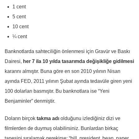
1 cent
5 cent
10 cent
¼ cent
Banknotlarda sahteciliğin önlenmesi için Gravür ve Baskı
Dairesi,
her 7 ila 10 yılda tasarımda değişikliğe gidilmesi
kararını almıştır. Buna göre en son 2010 yılının Nisan
ayında FED, 2011 yılının Şubat ayında tedavüle giren yeni
100 dolarları basmıştır. Bu banknotlara ise “Yeni
Benjaminler” denmiştir.
Doların birçok
takma adı
olduğunu izlediğiniz dizi ve
filmlerden de duymuş olabilirsiniz. Bunlardan birkaç
tanesini sıralamak gerekirse; “bill, president, bean, paper,