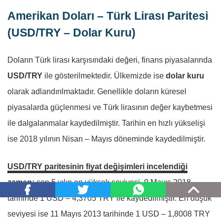
Amerikan Doları – Türk Lirası Paritesi
(USD/TRY – Dolar Kuru)
Doların Türk lirası karşısındaki değeri, finans piyasalarında
USD/TRY
ile gösterilmektedir. Ülkemizde ise
dolar kuru
olarak adlandırılmaktadır. Genellikle doların küresel
piyasalarda güçlenmesi ve Türk lirasının değer kaybetmesi
ile dalgalanmalar kaydedilmiştir. Tarihin en hızlı yükselişi
ise 2018 yılının Nisan – Mayıs döneminde kaydedilmiştir.
USD/TRY paritesinin fiyat değişimleri incelendiği
zaman;
son 5 yılın en yüksek seviyesi, 9 Mayıs 2018
tarihinde 1 USD – 4,3705 TRY ile kaydedilmiştir. En düşük
seviyesi ise 11 Mayıs 2013 tarihinde 1 USD – 1,8008 TRY