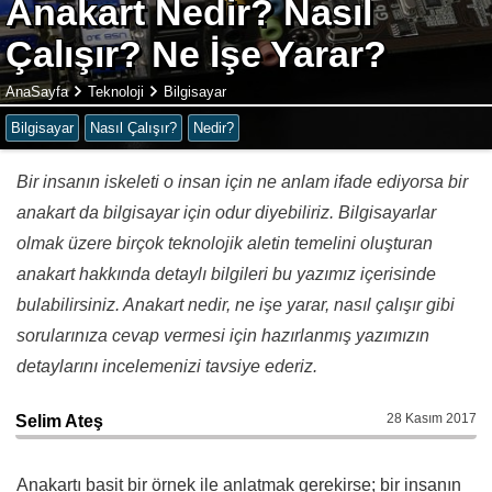
Anakart Nedir? Nasıl
Çalışır? Ne İşe Yarar?
AnaSayfa
Teknoloji
Bilgisayar
Bilgisayar
Nasıl Çalışır?
Nedir?
Bir insanın iskeleti o insan için ne anlam ifade ediyorsa bir
anakart da bilgisayar için odur diyebiliriz. Bilgisayarlar
olmak üzere birçok teknolojik aletin temelini oluşturan
anakart hakkında detaylı bilgileri bu yazımız içerisinde
bulabilirsiniz. Anakart nedir, ne işe yarar, nasıl çalışır gibi
sorularınıza cevap vermesi için hazırlanmış yazımızın
detaylarını incelemenizi tavsiye ederiz.
28 Kasım 2017
Selim Ateş
Anakartı basit bir örnek ile anlatmak gerekirse; bir insanın