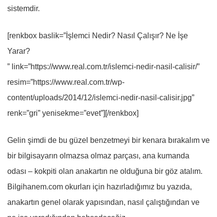
sistemdir.
[renkbox baslik=”İşlemci Nedir? Nasıl Çalışır? Ne İşe
Yarar?
” link=”https://www.real.com.tr/islemci-nedir-nasil-calisir/”
resim=”https://www.real.com.tr/wp-
content/uploads/2014/12/islemci-nedir-nasil-calisir.jpg”
renk=”gri” yenisekme=”evet”][/renkbox]
Gelin şimdi de bu güzel benzetmeyi bir kenara bırakalım ve
bir bilgisayarın olmazsa olmaz parçası, ana kumanda
odası – kokpiti olan anakartın ne olduğuna bir göz atalım.
Bilgihanem.com okurları için hazırladığımız bu yazıda,
anakartın genel olarak yapısından, nasıl çalıştığından ve