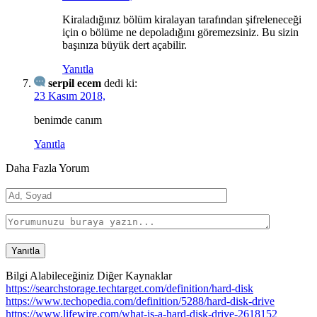
Kiraladığınız bölüm kiralayan tarafından şifreleneceği
için o bölüme ne depoladığını göremezsiniz. Bu sizin
başınıza büyük dert açabilir.
Yanıtla
serpil ecem
dedi ki:
23 Kasım 2018,
benimde canım
Yanıtla
Daha Fazla Yorum
Bilgi Alabileceğiniz Diğer Kaynaklar
https://searchstorage.techtarget.com/definition/hard-disk
https://www.techopedia.com/definition/5288/hard-disk-drive
https://www.lifewire.com/what-is-a-hard-disk-drive-2618152