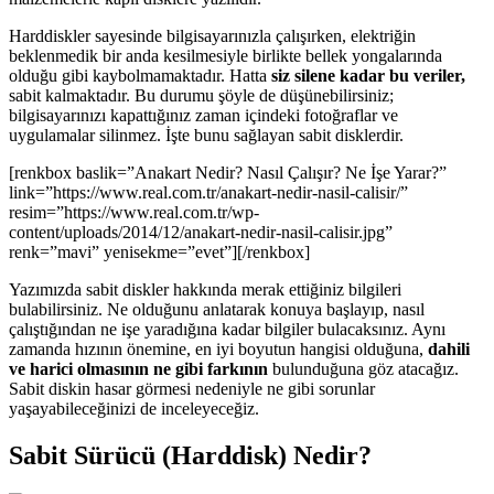
Harddiskler sayesinde bilgisayarınızla çalışırken, elektriğin
beklenmedik bir anda kesilmesiyle birlikte bellek yongalarında
olduğu gibi kaybolmamaktadır. Hatta
siz silene kadar bu veriler,
sabit kalmaktadır. Bu durumu şöyle de düşünebilirsiniz;
bilgisayarınızı kapattığınız zaman içindeki fotoğraflar ve
uygulamalar silinmez. İşte bunu sağlayan sabit disklerdir.
[renkbox baslik=”Anakart Nedir? Nasıl Çalışır? Ne İşe Yarar?”
link=”https://www.real.com.tr/anakart-nedir-nasil-calisir/”
resim=”https://www.real.com.tr/wp-
content/uploads/2014/12/anakart-nedir-nasil-calisir.jpg”
renk=”mavi” yenisekme=”evet”][/renkbox]
Yazımızda sabit diskler hakkında merak ettiğiniz bilgileri
bulabilirsiniz. Ne olduğunu anlatarak konuya başlayıp, nasıl
çalıştığından ne işe yaradığına kadar bilgiler bulacaksınız. Aynı
zamanda hızının önemine, en iyi boyutun hangisi olduğuna,
dahili
ve harici olmasının ne gibi farkının
bulunduğuna göz atacağız.
Sabit diskin hasar görmesi nedeniyle ne gibi sorunlar
yaşayabileceğinizi de inceleyeceğiz.
Sabit Sürücü (Harddisk) Nedir?