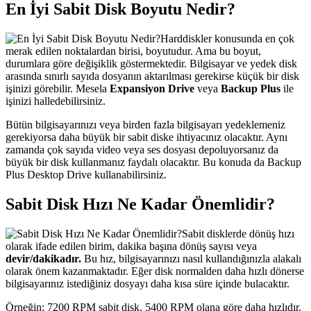
En İyi Sabit Disk Boyutu Nedir?
Harddiskler konusunda en çok
merak edilen noktalardan birisi, boyutudur. Ama bu boyut,
durumlara göre değişiklik göstermektedir. Bilgisayar ve yedek disk
arasında sınırlı sayıda dosyanın aktarılması gerekirse küçük bir disk
işinizi görebilir. Mesela
Expansiyon Drive
veya
Backup Plus
ile
işinizi halledebilirsiniz.
Bütün bilgisayarınızı veya birden fazla bilgisayarı yedeklemeniz
gerekiyorsa daha büyük bir sabit diske ihtiyacınız olacaktır. Aynı
zamanda çok sayıda video veya ses dosyası depoluyorsanız da
büyük bir disk kullanmanız faydalı olacaktır. Bu konuda da Backup
Plus Desktop Drive kullanabilirsiniz.
Sabit Disk Hızı Ne Kadar Önemlidir?
Sabit disklerde dönüş hızı
olarak ifade edilen birim, dakika başına dönüş sayısı veya
devir/dakikadır.
Bu hız, bilgisayarınızı nasıl kullandığınızla alakalı
olarak önem kazanmaktadır. Eğer disk normalden daha hızlı dönerse
bilgisayarınız istediğiniz dosyayı daha kısa süre içinde bulacaktır.
Örneğin; 7200 RPM sabit disk, 5400 RPM olana göre daha hızlıdır.