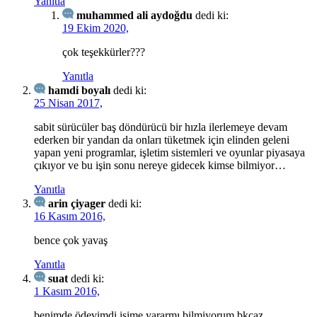
Yanıtla
muhammed ali aydoğdu
dedi ki:
19 Ekim 2020,
çok teşekkürler???
Yanıtla
hamdi boyalı
dedi ki:
25 Nisan 2017,
sabit sürücüler baş döndürücü bir hızla ilerlemeye devam
ederken bir yandan da onları tüketmek için elinden geleni
yapan yeni programlar, işletim sistemleri ve oyunlar piyasaya
çıkıyor ve bu işin sonu nereye gidecek kimse bilmiyor…
Yanıtla
arin çiyager
dedi ki:
16 Kasım 2016,
bence çok yavaş
Yanıtla
suat
dedi ki:
1 Kasım 2016,
benimde ödevimdi işime yararmı bilmiyorum bkcaz