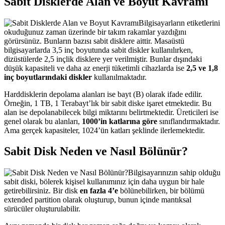
Sabit Disklerde Alan ve Boyut Kavramı
Bilgisayarların etiketlerini
okuduğunuz zaman üzerinde bir takım rakamlar yazdığını
görürsünüz. Bunların bazısı sabit disklere aittir. Masaüstü
bilgisayarlarda 3,5 inç boyutunda sabit diskler kullanılırken,
dizüstülerde 2,5 inçlik disklere yer verilmiştir. Bunlar dışındaki
düşük kapasiteli ve daha az enerji tüketimli cihazlarda ise
2,5 ve 1,8
inç boyutlarındaki diskler
kullanılmaktadır.
Harddisklerin depolama alanları ise bayt (B) olarak ifade edilir.
Örneğin, 1 TB, 1 Terabayt’lık bir sabit diske işaret etmektedir. Bu
alan ise depolanabilecek bilgi miktarını belirtmektedir. Üreticileri ise
genel olarak bu alanları,
1000’in katlarına göre
sınıflandırmaktadır.
Ama gerçek kapasiteler, 1024’ün katları şeklinde ilerlemektedir.
Sabit Disk Neden ve Nasıl Bölünür?
Bilgisayarınızın sahip olduğu
sabit diski, bölerek kişisel kullanımınız için daha uygun bir hale
getirebilirsiniz. Bir disk
en fazla 4’e
bölünebilirken, bir bölümü
extended partition olarak oluşturup, bunun içinde mantıksal
sürücüler oluşturulabilir.