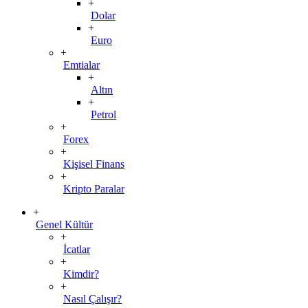
+
Dolar
+
Euro
+
Emtialar
+
Altın
+
Petrol
+
Forex
+
Kişisel Finans
+
Kripto Paralar
+
Genel Kültür
+
İcatlar
+
Kimdir?
+
Nasıl Çalışır?