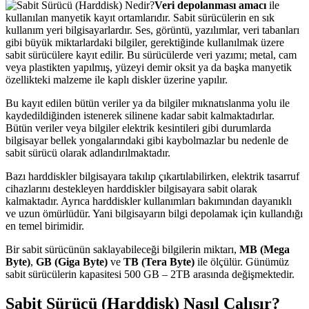
Veri depolanması amacı
ile
kullanılan manyetik kayıt ortamlarıdır. Sabit sürücülerin en sık
kullanım yeri bilgisayarlardır. Ses, görüntü, yazılımlar, veri tabanları
gibi büyük miktarlardaki bilgiler, gerektiğinde kullanılmak üzere
sabit sürücülere kayıt edilir. Bu sürücülerde veri yazımı; metal, cam
veya plastikten yapılmış, yüzeyi demir oksit ya da başka manyetik
özellikteki malzeme ile kaplı diskler üzerine yapılır.
Bu kayıt edilen bütün veriler ya da bilgiler mıknatıslanma yolu ile
kaydedildiğinden istenerek silinene kadar sabit kalmaktadırlar.
Bütün veriler veya bilgiler elektrik kesintileri gibi durumlarda
bilgisayar bellek yongalarındaki gibi kaybolmazlar bu nedenle de
sabit sürücü olarak adlandırılmaktadır.
Bazı harddiskler bilgisayara takılıp çıkartılabilirken, elektrik tasarruf
cihazlarını destekleyen harddiskler bilgisayara sabit olarak
kalmaktadır. Ayrıca harddiskler kullanımları bakımından dayanıklı
ve uzun ömürlüdür. Yani bilgisayarın bilgi depolamak için kullandığı
en temel birimidir.
Bir sabit sürücünün saklayabileceği bilgilerin miktarı,
MB (Mega
Byte)
,
GB (Giga Byte)
ve
TB (Tera Byte)
ile ölçülür. Günümüz
sabit sürücülerin kapasitesi 500 GB – 2TB arasında değişmektedir.
Sabit Sürücü (Harddisk) Nasıl Çalışır?