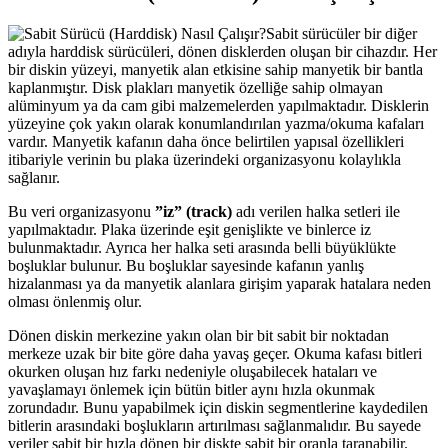
Sabit sürücüler bir diğer
adıyla harddisk sürücüleri, dönen disklerden oluşan bir cihazdır. Her
bir diskin yüzeyi, manyetik alan etkisine sahip manyetik bir bantla
kaplanmıştır. Disk plakları manyetik özelliğe sahip olmayan
alüminyum ya da cam gibi malzemelerden yapılmaktadır. Disklerin
yüzeyine çok yakın olarak konumlandırılan yazma/okuma kafaları
vardır. Manyetik kafanın daha önce belirtilen yapısal özellikleri
itibariyle verinin bu plaka üzerindeki organizasyonu kolaylıkla
sağlanır.
Bu veri organizasyonu
”iz” (track)
adı verilen halka setleri ile
yapılmaktadır. Plaka üzerinde eşit genişlikte ve binlerce iz
bulunmaktadır. Ayrıca her halka seti arasında belli büyüklükte
boşluklar bulunur. Bu boşluklar sayesinde kafanın yanlış
hizalanması ya da manyetik alanlara girişim yaparak hatalara neden
olması önlenmiş olur.
Dönen diskin merkezine yakın olan bir bit sabit bir noktadan
merkeze uzak bir bite göre daha yavaş geçer. Okuma kafası bitleri
okurken oluşan hız farkı nedeniyle oluşabilecek hataları ve
yavaşlamayı önlemek için bütün bitler aynı hızla okunmak
zorundadır. Bunu yapabilmek için diskin segmentlerine kaydedilen
bitlerin arasındaki boşlukların artırılması sağlanmalıdır. Bu sayede
veriler sabit bir hızla dönen bir diskte sabit bir oranla taranabilir.