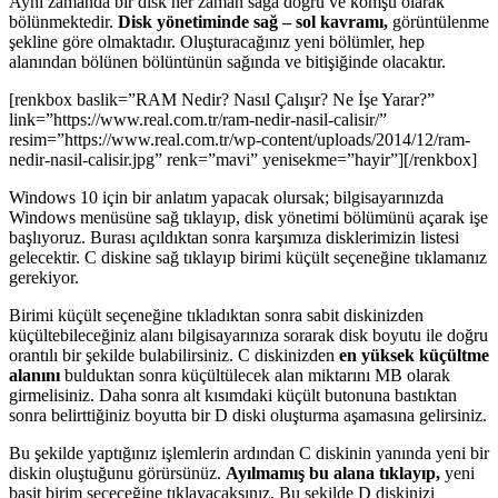
Aynı zamanda bir disk her zaman sağa doğru ve komşu olarak
bölünmektedir.
Disk yönetiminde sağ – sol kavramı,
görüntülenme
şekline göre olmaktadır. Oluşturacağınız yeni bölümler, hep
alanından bölünen bölüntünün sağında ve bitişiğinde olacaktır.
[renkbox baslik=”RAM Nedir? Nasıl Çalışır? Ne İşe Yarar?”
link=”https://www.real.com.tr/ram-nedir-nasil-calisir/”
resim=”https://www.real.com.tr/wp-content/uploads/2014/12/ram-
nedir-nasil-calisir.jpg” renk=”mavi” yenisekme=”hayir”][/renkbox]
Windows 10 için bir anlatım yapacak olursak; bilgisayarınızda
Windows menüsüne sağ tıklayıp, disk yönetimi bölümünü açarak işe
başlıyoruz. Burası açıldıktan sonra karşımıza disklerimizin listesi
gelecektir. C diskine sağ tıklayıp birimi küçült seçeneğine tıklamanız
gerekiyor.
Birimi küçült seçeneğine tıkladıktan sonra sabit diskinizden
küçültebileceğiniz alanı bilgisayarınıza sorarak disk boyutu ile doğru
orantılı bir şekilde bulabilirsiniz. C diskinizden
en yüksek küçültme
alanını
bulduktan sonra küçültülecek alan miktarını MB olarak
girmelisiniz. Daha sonra alt kısımdaki küçült butonuna bastıktan
sonra belirttiğiniz boyutta bir D diski oluşturma aşamasına gelirsiniz.
Bu şekilde yaptığınız işlemlerin ardından C diskinin yanında yeni bir
diskin oluştuğunu görürsünüz.
Ayılmamış bu alana tıklayıp,
yeni
basit birim seçeceğine tıklayacaksınız. Bu şekilde D diskinizi