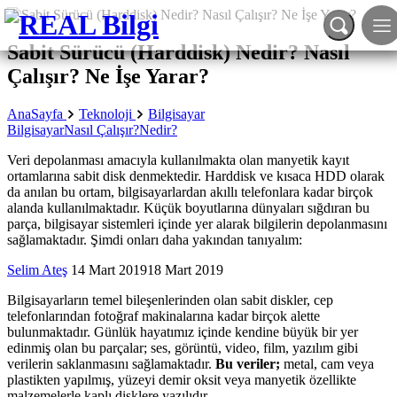
Sabit Sürücü (Harddisk) Nedir? Nasıl
Çalışır? Ne İşe Yarar?
AnaSayfa
Teknoloji
Bilgisayar
Bilgisayar
Nasıl Çalışır?
Nedir?
Veri depolanması amacıyla kullanılmakta olan manyetik kayıt
ortamlarına sabit disk denmektedir. Harddisk ve kısaca HDD olarak
da anılan bu ortam, bilgisayarlardan akıllı telefonlara kadar birçok
alanda kullanılmaktadır. Küçük boyutlarına dünyaları sığdıran bu
parça, bilgisayar sistemleri içinde yer alarak bilgilerin depolanmasını
sağlamaktadır. Şimdi onları daha yakından tanıyalım:
Selim Ateş
14 Mart 2019
18 Mart 2019
Bilgisayarların temel bileşenlerinden olan sabit diskler, cep
telefonlarından fotoğraf makinalarına kadar birçok alette
bulunmaktadır. Günlük hayatımız içinde kendine büyük bir yer
edinmiş olan bu parçalar; ses, görüntü, video, film, yazılım gibi
verilerin saklanmasını sağlamaktadır.
Bu veriler;
metal, cam veya
plastikten yapılmış, yüzeyi demir oksit veya manyetik özellikte
malzemelerle kaplı disklere yazılıdır.