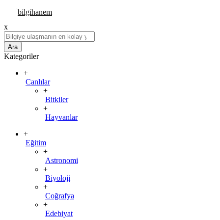
x
Ara
Kategoriler
+
Canlılar
+
Bitkiler
+
Hayvanlar
+
Eğitim
+
Astronomi
+
Biyoloji
+
Coğrafya
+
Edebiyat