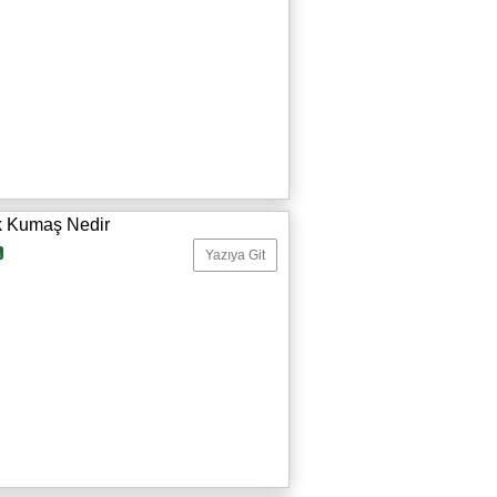
k Kumaş Nedir
a
Yazıya Git