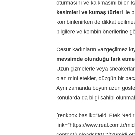
oturmasını ve kalkmasını bilen ka
kesimleri ve kumaş türleri
ile b
kombinlenirken de dikkat edilme
bilgilere ve kombin önerilerine g
Cesur kadınların vazgeçilmez kıy
mevsimde olunduğu fark etme
Uzun çizmelerle veya sneakerlarl
olan mini etekler, düzgün bir ba
Aynı zamanda boyun uzun gösteri
konularda da bilgi sahibi olunmalı
[renkbox baslik=”Midi Etek Nedir?
link=”https://www.real.com.tr/mid
content/uploads/2017/01/midi-etek