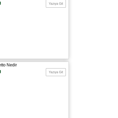
a
Yazıya Git
etto Nedir
a
Yazıya Git