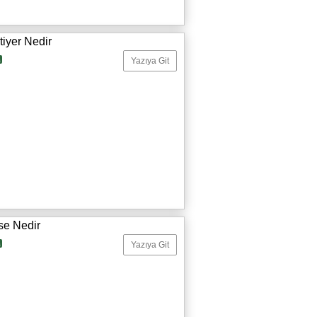
tiyer Nedir
a
Yazıya Git
se Nedir
a
Yazıya Git