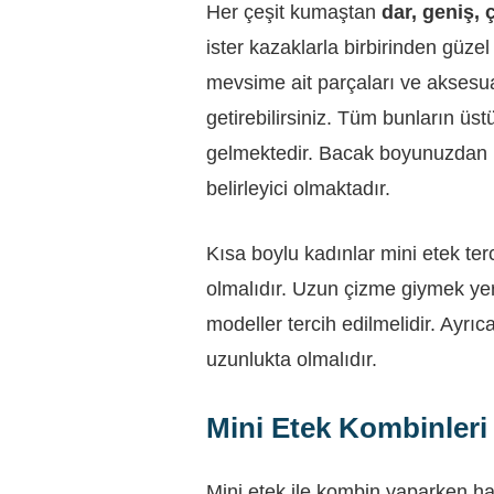
Her çeşit kumaştan
dar, geniş, 
ister kazaklarla birbirinden güze
mevsime ait parçaları ve aksesua
getirebilirsiniz. Tüm bunların üs
gelmektedir. Bacak boyunuzdan k
belirleyici olmaktadır.
Kısa boylu kadınlar mini etek terc
olmalıdır. Uzun çizme giymek yer
modeller tercih edilmelidir. Ayrı
uzunlukta olmalıdır.
Mini Etek Kombinleri
Mini etek ile kombin yaparken 