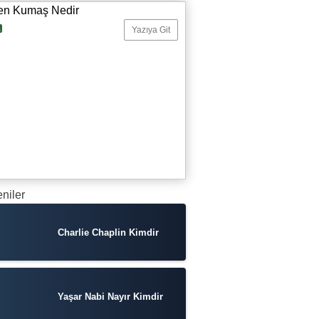
en Kumaş Nedir
a
Yazıya Git
niler
Charlie Chaplin Kimdir
Yaşar Nabi Nayır Kimdir