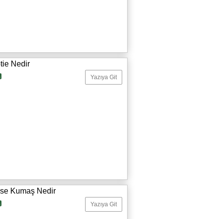
tie Nedir
a
Yazıya Git
se Kumaş Nedir
a
Yazıya Git