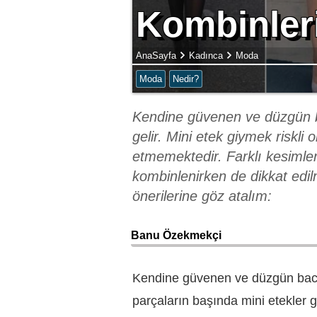
Kombinleri
AnaSayfa
Kadınca
Moda
Moda
Nedir?
Kendine güvenen ve düzgün ba
gelir. Mini etek giymek riskli
etmemektedir. Farklı kesimleri
kombinlenirken de dikkat edi
önerilerine göz atalım:
Banu Özekmekçi
Kendine güvenen ve düzgün bacak
parçaların başında mini etekler g