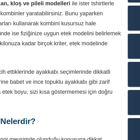
çan, kloş ve pileli modelleri
ile ister tshirtlerle
l kombinler yaratabilirsiniz. Bunu yaparken
rları kullanarak kombini kusursuz hale
tünde ise fiziğinize uygun etek modelini belirlemek
ilonuza kadar birçok kriter, etek modelinde
ih ettiklerinde ayakkabı seçimlerinde dikkatli
ine babet ve ince topuklu ayakkabı gibi zarif
ca etek boyu, sizi kısa göstermemesi için doğru
 Nelerdir?
hangi mevsimde olunduğu konusuna dikkat