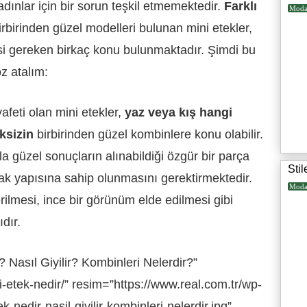
dınlar için bir sorun teşkil etmemektedir.
Farklı
Mod
irbirinden güzel modelleri bulunan mini etekler,
si gereken birkaç konu bulunmaktadır. Şimdi bu
öz atalım:
afeti olan mini etekler,
yaz veya kış hangi
ksizin
birbirinden güzel kombinlere konu olabilir.
a güzel sonuçların alınabildiği özgür bir parça
Stil
cak yapısına sahip olunmasını gerektirmektedir.
Mod
lmesi, ince bir görünüm elde edilmesi gibi
dır.
 Nasıl Giyilir? Kombinleri Nelerdir?”
i-etek-nedir/” resim=”https://www.real.com.tr/wp-
-nedir-nasil-giyilir-kombinleri-nelerdir.jpg”