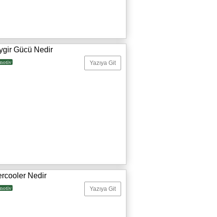
ygir Gücü Nedir
motiv
Yazıya Git
ercooler Nedir
motiv
Yazıya Git