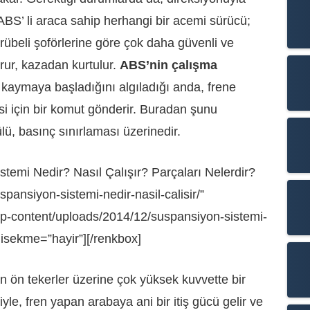
’ li araca sahip herhangi bir acemi sürücü;
crübeli şoförlerine göre çok daha güvenli ve
urur, kazadan kurtulur.
ABS’nin çalışma
 kaymaya başladığını algıladığı anda, frene
için bir komut gönderir. Buradan şunu
ü, basınç sınırlaması üzerinedir.
temi Nedir? Nasıl Çalışır? Parçaları Nelerdir?
spansiyon-sistemi-nedir-nasil-calisir/”
wp-content/uploads/2014/12/suspansiyon-sistemi-
nisekme=”hayir”][/renkbox]
 ön tekerler üzerine çok yüksek kuvvette bir
yle, fren yapan arabaya ani bir itiş gücü gelir ve