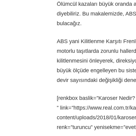
Ölümcül kazaları büyük oranda aza
diyebiliriz. Bu makalemizde, ABS
bulacağız.
ABS yani Kilitlenme Karşıtı Fre
motorlu taşıtlarda zorunlu haller
kilitlenmesini önleyerek, direksi
büyük ölçüde engelleyen bu sist
devir sayısındaki değişikliği den
[renkbox baslik=”Karoser Nedir? Ö
” link=”https://www.real.com.tr/k
content/uploads/2018/01/karoser-ne
renk=”turuncu” yenisekme=”evet”