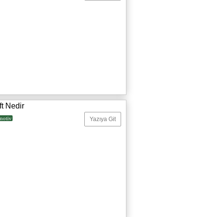
ft Nedir
motiv
Yazıya Git