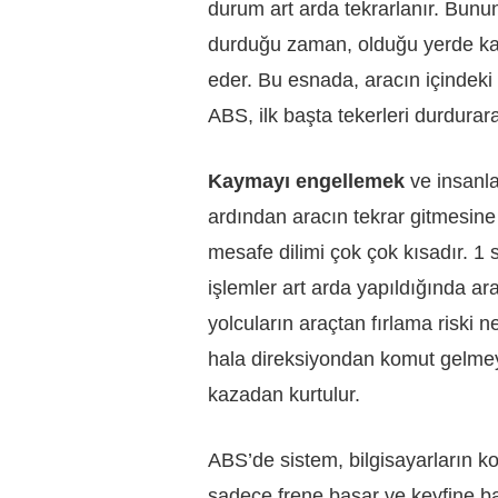
durum art arda tekrarlanır. Bun
durduğu zaman, olduğu yerde ka
eder. Bu esnada, aracın içindeki 
ABS, ilk başta tekerleri durdurar
Kaymayı engellemek
ve insanl
ardından aracın tekrar gitmesine 
mesafe dilimi çok çok kısadır. 1 
işlemler art arda yapıldığında ar
yolcuların araçtan fırlama riski n
hala direksiyondan komut gelmeye
kazadan kurtulur.
ABS’de sistem, bilgisayarların k
sadece frene basar ve keyfine ba