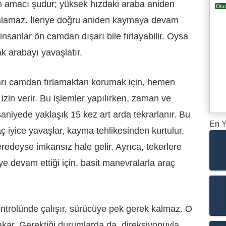
un amacı şudur; yüksek hızdaki araba aniden
Oto
lamaz. İleriye doğru aniden kaymaya devam
insanlar ön camdan dışarı bile fırlayabilir. Oysa
ak arabayı yavaşlatır.
arı camdan fırlamaktan korumak için, hemen
izin verir. Bu işlemler yapılırken, zaman ve
saniyede yaklaşık 15 kez art arda tekrarlanır. Bu
En Y
aç iyice yavaşlar, kayma tehlikesinden kurtulur,
eredeyse imkansız hale gelir. Ayrıca, tekerlere
 devam ettiği için, basit manevralarla araç
ontrolünde çalışır, sürücüye pek gerek kalmaz. O
kar. Gerektiği durumlarda da, direksiyonuyla