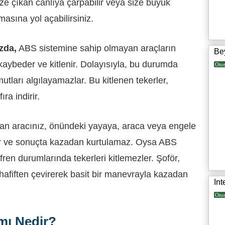
e çıkan canlıya çarpabilir veya size büyük
asına yol açabilirsiniz.
zda,
ABS sistemine sahip olmayan araçların
Be
ı kaybeder ve kitlenir. Dolayısıyla, bu durumda
Oto
utları algılayamazlar. Bu kitlenen tekerler,
ra indirir.
an aracınız, önündeki yayaya, araca veya engele
 ve sonuçta kazadan kurtulamaz. Oysa ABS
fren durumlarında tekerleri kitlemezler. Şoför,
hafiften çevirerek basit bir manevrayla kazadan
Int
Oto
mı Nedir?