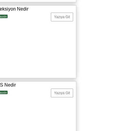
reksiyon Nedir
motiv
Yazıya Git
S Nedir
motiv
Yazıya Git