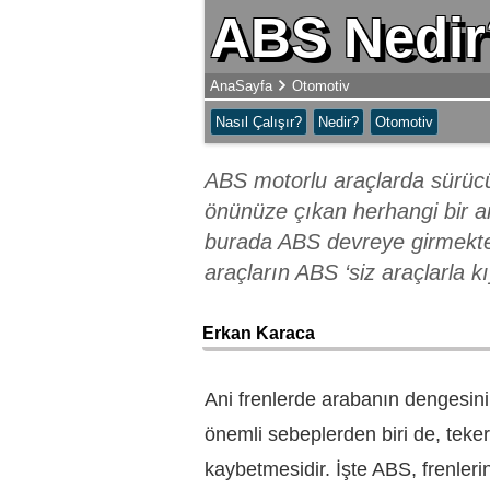
ABS Nedir?
AnaSayfa
Otomotiv
Nasıl Çalışır?
Nedir?
Otomotiv
ABS motorlu araçlarda sürücün
önünüze çıkan herhangi bir a
burada ABS devreye girmektedi
araçların ABS ‘siz araçlarla k
Erkan Karaca
Ani frenlerde arabanın dengesi
önemli sebeplerden biri de, teker
kaybetmesidir. İşte ABS, frenlerin