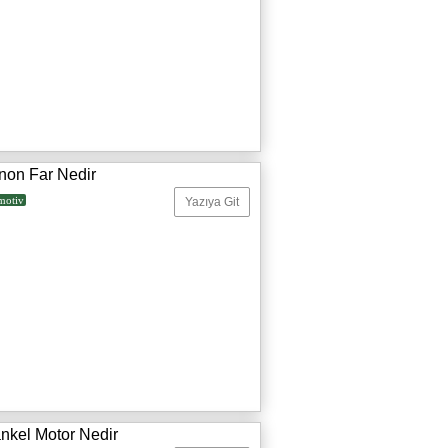
non Far Nedir
motiv
Yazıya Git
nkel Motor Nedir