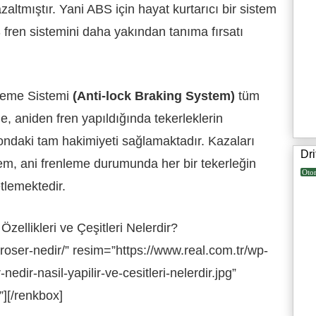
ltmıştır. Yani ABS için hayat kurtarıcı bir sistem
 fren sistemini daha yakından tanıma fırsatı
nleme Sistemi
(Anti-lock Braking System)
tüm
de, aniden fren yapıldığında tekerleklerin
yondaki tam hakimiyeti sağlamaktadır. Kazaları
Dri
em, ani frenleme durumunda her bir tekerleğin
Oto
etlemektedir.
zellikleri ve Çeşitleri Nelerdir?
aroser-nedir/” resim=”https://www.real.com.tr/wp-
dir-nasil-yapilir-ve-cesitleri-nelerdir.jpg”
][/renkbox]