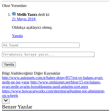
Okur Yorumları
Melih Yazıcı
dedi ki:
21 Mayıs 2018,
Oldukça açıklayıcı olmuş.
Yanıtla
Bilgi Alabileceğiniz Diğer Kaynaklar
http://www.autoparts.com.tr/haber-detay/857/rot-ve-balans-ayari-
nedir-ne-ise-yarar
http://www.otohizmet.net/blog/15-rot-balans-
ayari-nedir-ayarin-bozuldugunu-nasil-anlarim-zort.aspx
https://www.howacarworks.com/steering/adjusting-toe-alignment-
on-wheels
Benzer Yazılar