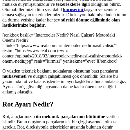
mutlaka duymuşsunuzdur ve
tekerleklerle ilgili
olduğunu biliriz.
Otomobillerimizin tüm şasi dahil
karoserini
taşıyan ve zemine
teması sağlayan tekerleklerimizdir. Direksiyon hakimiyetinden tutun
da durma yetisine kadar her şey
sürekli dönme eğiliminde olan
lastiklerimize bağlıdır
.
[renkbox baslik=”Intercooler Nedir? Nasıl Çalışır? Motordaki
Önemi Nedir?
” link=”https://www.real.com.tr/intercooler-nedir-nasil-calisir/”
resim=”https://www.real.com.tr/wp-
content/uploads/2018/03/intercooler-nedir-nasil-calisir-motordaki-
onemi-nedir.jpg” renk=”kirmizi” yenisekme=”evet”][/renkbox]
O yüzden tekerlek bağlantı noktalarını oluşturan bazı parçaların
mukavemeti
ve düzgün çalışabilmesi çok önemlidir. Sizlere bu
yazımında rot ve balans işlemlerini ayrı başlıklar altında anlatacağız.
Ayrıca sürüş güvenliği açısından da ne kadar önem arz ettiğini
anlamış olacağız.
Rot Ayarı Nedir?
Rot, araçlarımızın
ön mekanik parçalarının bütününe
verilen
isimdir. Bunu oluşturan parçaların tek bir çizgi ayarında olması
gerekir. Rot, direksiyonla tekerlekler arasında bulunan demir