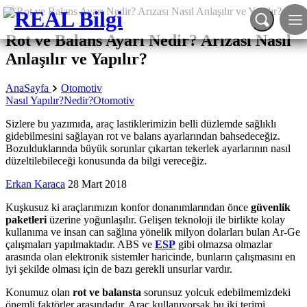
Rot ve Balans Ayarı Nedir? Arızası Nasıl
Anlaşılır ve Yapılır?
AnaSayfa
Otomotiv
Nasıl Yapılır?
Nedir?
Otomotiv
Sizlere bu yazımıda, araç lastiklerimizin belli düzlemde sağlıklı
gidebilmesini sağlayan rot ve balans ayarlarından bahsedeceğiz.
Bozulduklarında büyük sorunlar çıkartan tekerlek ayarlarının nasıl
düzeltilebileceği konusunda da bilgi vereceğiz.
Erkan Karaca
28 Mart 2018
Kuşkusuz ki araçlarımızın konfor donanımlarından önce
güvenlik
paketleri
üzerine yoğunlaşılır. Gelişen teknoloji ile birlikte kolay
kullanıma ve insan can sağlına yönelik milyon dolarları bulan Ar-Ge
çalışmaları yapılmaktadır. ABS ve
ESP
gibi olmazsa olmazlar
arasında olan elektronik sistemler haricinde, bunların çalışmasını en
iyi şekilde olması için de bazı gerekli unsurlar vardır.
Konumuz olan
rot ve balansta
sorunsuz yolcuk edebilmemizdeki
önemli faktörler arasındadır.
Araç kullanıyorsak bu iki terimi