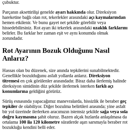
çubuktur.
Parçanın aksettirilişi genelde
ayarı hakkında
olur. Direksiyon
hareketine bağlı olan rot, tekerlekler arasındaki
açı kaymalarından
hemen etkilenir. Ve bunu gayet net şekilde görebilir veya
hissedebilirsiniz. Rot ayarı iki tekerlek arasındaki
uzaklık farklarını
belirler. Bu farklar her zaman eşit ve aynı konumda olmak
zorundadır.
Rot Ayarının Bozuk Olduğunu Nasıl
Anlarız?
Hassas olan bu düzenek, size anında tepkilerini sunabilmektedir.
Genellikle bozulduğunu asfalt yollarda anlarız.
Direksiyon
titremesi
en çok görülenler arasındadır. Biraz daha ilerlemiş halinde
direksiyon simidinin düz şekilde ilerlemek isterken
farklı açı
konumlarına
geldiğini görürüz.
Sürüş esnasında yapacağımız manevralarda, hissizlik ile beraber
geç
tepkiler
de olabiliyor. Diğer bozulma belirtileri arasında; yine asfalt
bir yol üzerinde ilerlerken aracımızın istemsiz şekilde
sağa veya sola
doğru kaymasına
şahit oluruz.
Bazen alçak hızlarda anlaşılmasa da
ortalama
100 ila 120 kilometre
süratlerde aşırı sarsmayla beraber rot
bozukluğu kendini belli eder.