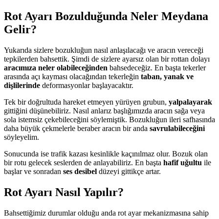
Rot Ayarı Bozulduğunda Neler Meydana
Gelir?
Yukarıda sizlere bozukluğun nasıl anlaşılacağı ve aracın vereceği
tepkilerden bahsettik. Şimdi de sizlere ayarsız olan bir rottan dolayı
aracımıza neler olabileceğinden
bahsedeceğiz. En başta tekerler
arasında açı kayması olacağından tekerleğin
taban, yanak ve
dişlilerinde
deformasyonlar başlayacaktır.
Tek bir doğrultuda hareket etmeyen yürüyen grubun,
yalpalayarak
gittiğini düşünebiliriz. Nasıl anlarız başlığımızda aracın sağa veya
sola istemsiz çekebileceğini söylemiştik. Bozukluğun ileri safhasında
daha büyük çekmelerle beraber aracın bir anda
savrulabileceğini
söyleyelim.
Sonucunda ise trafik kazası kesinlikle kaçınılmaz olur. Bozuk olan
bir rotu gelecek seslerden de anlayabiliriz. En başta
hafif uğultu
ile
başlar ve sonradan
ses desibel
düzeyi gittikçe artar.
Rot Ayarı Nasıl Yapılır?
Bahsettiğimiz durumlar olduğu anda rot ayar mekanizmasına sahip