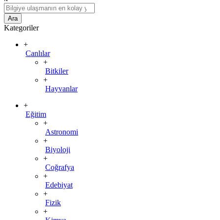
Ara
Kategoriler
+
Canlılar
+
Bitkiler
+
Hayvanlar
+
Eğitim
+
Astronomi
+
Biyoloji
+
Coğrafya
+
Edebiyat
+
Fizik
+