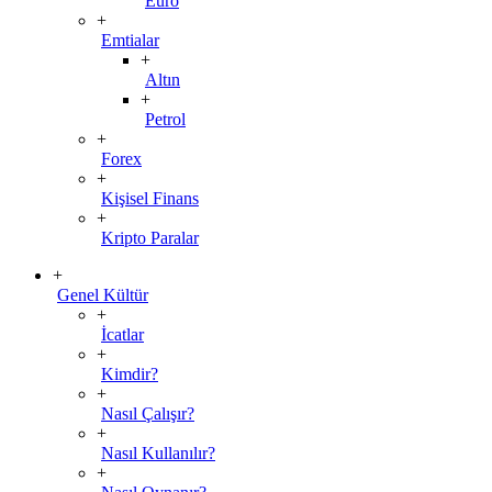
Euro
+
Emtialar
+
Altın
+
Petrol
+
Forex
+
Kişisel Finans
+
Kripto Paralar
+
Genel Kültür
+
İcatlar
+
Kimdir?
+
Nasıl Çalışır?
+
Nasıl Kullanılır?
+