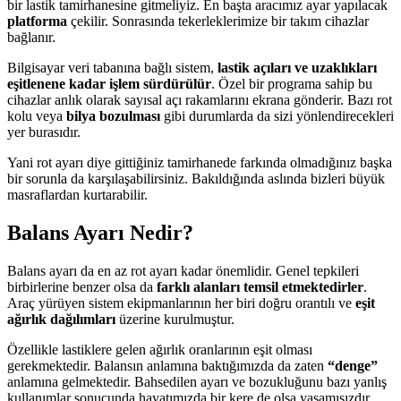
bir lastik tamirhanesine gitmeliyiz. En başta aracımız ayar yapılacak
platforma
çekilir. Sonrasında tekerleklerimize bir takım cihazlar
bağlanır.
Bilgisayar veri tabanına bağlı sistem,
lastik açıları ve uzaklıkları
eşitlenene kadar işlem sürdürülür
. Özel bir programa sahip bu
cihazlar anlık olarak sayısal açı rakamlarını ekrana gönderir. Bazı rot
kolu veya
bilya bozulması
gibi durumlarda da sizi yönlendirecekleri
yer burasıdır.
Yani rot ayarı diye gittiğiniz tamirhanede farkında olmadığınız başka
bir sorunla da karşılaşabilirsiniz. Bakıldığında aslında bizleri büyük
masraflardan kurtarabilir.
Balans Ayarı Nedir?
Balans ayarı da en az rot ayarı kadar önemlidir. Genel tepkileri
birbirlerine benzer olsa da
farklı alanları temsil etmektedirler
.
Araç yürüyen sistem ekipmanlarının her biri doğru orantılı ve
eşit
ağırlık dağılımları
üzerine kurulmuştur.
Özellikle lastiklere gelen ağırlık oranlarının eşit olması
gerekmektedir. Balansın anlamına baktığımızda da zaten
“denge”
anlamına gelmektedir. Bahsedilen ayarı ve bozukluğunu bazı yanlış
kullanımlar sonucunda hayatımızda bir kere de olsa yaşamışızdır.