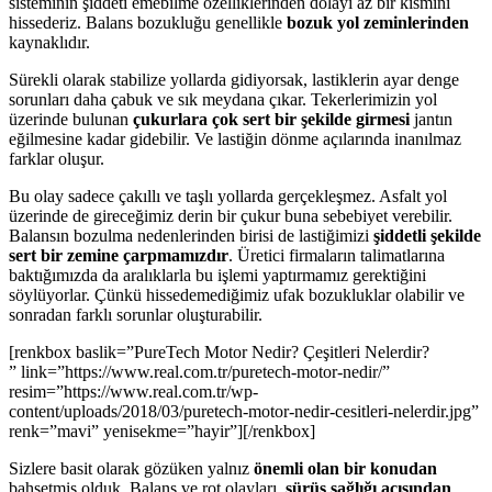
sisteminin şiddeti emebilme özelliklerinden dolayı az bir kısmını
hissederiz. Balans bozukluğu genellikle
bozuk yol zeminlerinden
kaynaklıdır.
Sürekli olarak stabilize yollarda gidiyorsak, lastiklerin ayar denge
sorunları daha çabuk ve sık meydana çıkar. Tekerlerimizin yol
üzerinde bulunan
çukurlara çok sert bir şekilde girmesi
jantın
eğilmesine kadar gidebilir. Ve lastiğin dönme açılarında inanılmaz
farklar oluşur.
Bu olay sadece çakıllı ve taşlı yollarda gerçekleşmez. Asfalt yol
üzerinde de gireceğimiz derin bir çukur buna sebebiyet verebilir.
Balansın bozulma nedenlerinden birisi de lastiğimizi
şiddetli şekilde
sert bir zemine çarpmamızdır
. Üretici firmaların talimatlarına
baktığımızda da aralıklarla bu işlemi yaptırmamız gerektiğini
söylüyorlar. Çünkü hissedemediğimiz ufak bozukluklar olabilir ve
sonradan farklı sorunlar oluşturabilir.
[renkbox baslik=”PureTech Motor Nedir? Çeşitleri Nelerdir?
” link=”https://www.real.com.tr/puretech-motor-nedir/”
resim=”https://www.real.com.tr/wp-
content/uploads/2018/03/puretech-motor-nedir-cesitleri-nelerdir.jpg”
renk=”mavi” yenisekme=”hayir”][/renkbox]
Sizlere basit olarak gözüken yalnız
önemli olan bir konudan
bahsetmiş olduk. Balans ve rot olayları,
sürüş sağlığı açısından